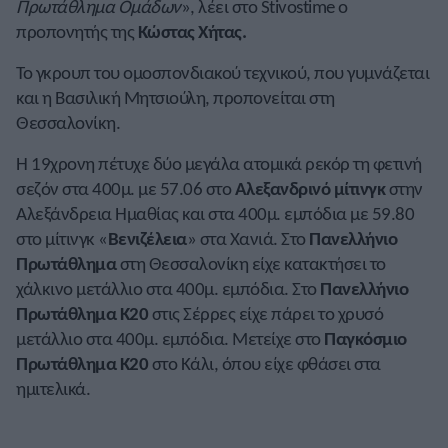
Πρωτάθλημα Ομάδων
», λέει στο Stivostime ο
προπονητής της
Κώστας Χήτας.
Το γκρουπ του ομοσπονδιακού τεχνικού, που γυμνάζεται
και η Βασιλική Μητσιούλη, προπονείται στη
Θεσσαλονίκη.
Η 19χρονη πέτυχε δύο μεγάλα ατομικά ρεκόρ τη φετινή
σεζόν στα 400μ. με 57.06 στο
Αλεξανδρινό μίτινγκ
στην
Αλεξάνδρεια Ημαθίας και στα 400μ. εμπόδια με 59.80
στο μίτινγκ «
Βενιζέλεια
» στα Χανιά. Στο
Πανελλήνιο
Πρωτάθλημα
στη Θεσσαλονίκη είχε κατακτήσει το
χάλκινο μετάλλιο στα 400μ. εμπόδια. Στο
Πανελλήνιο
Πρωτάθλημα Κ20
στις Σέρρες είχε πάρει το χρυσό
μετάλλιο στα 400μ. εμπόδια. Μετείχε στο
Παγκόσμιο
Πρωτάθλημα Κ20
στο Κάλι, όπου είχε φθάσει στα
ημιτελικά.