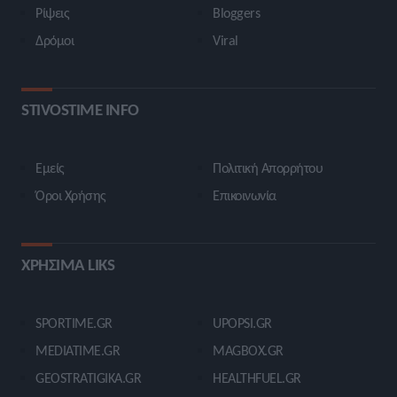
Ρίψεις
Bloggers
Δρόμοι
Viral
STIVOSTIME INFO
Εμείς
Πολιτική Απορρήτου
Όροι Χρήσης
Επικοινωνία
ΧΡΗΣΙΜΑ LIKS
SPORTIME.GR
UPOPSI.GR
MEDIATIME.GR
MAGBOX.GR
GEOSTRATIGIKA.GR
HEALTHFUEL.GR