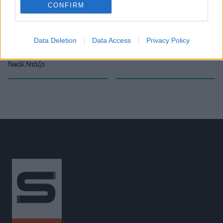
CONFIRM
«
Παντρεύτηκε ο Μαρσέλ
Κάτοικος Γερμανίας η
Data Deletion
Data Access
Privacy Policy
Τζέικομπς την αγαπημένη του
Γιαροσλάβα Μάχουτσικ
»
Νικόλ Ντάζα