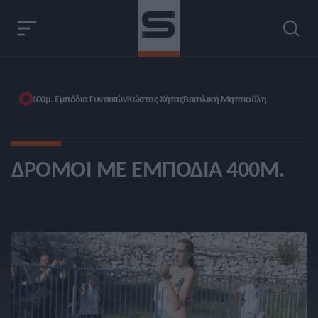
400μ. Εμπόδια Γυναικών
Κώστας Χήτας
Βασιλική Μητσιούλη
ΔΡΌΜΟΙ ΜΕ ΕΜΠΌΔΙΑ 400Μ.