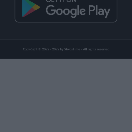
CopyRight © 2022 - 2022 by StivosTime - All rights reserved