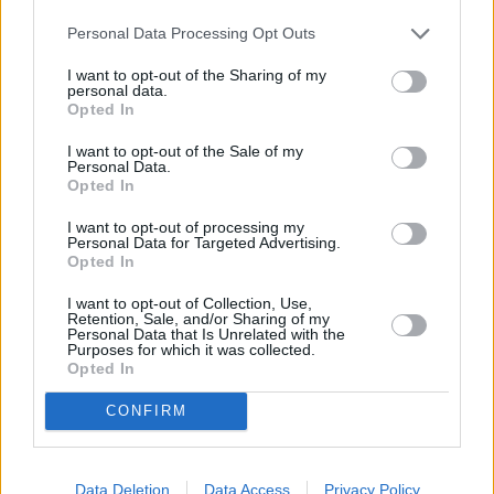
Διαβάστε επίσης:
Personal Data Processing Opt Outs
Στίβος: Το θέμα που δεν θα διαβάσετε αλλού!
I want to opt-out of the Sharing of my
personal data.
Opted In
Μπορούν να «πέσουν» αυτά τα ρεκόρ στο Γιουτζίν;
I want to opt-out of the Sale of my
Παγκόσμιο Πρωτάθλημα 2022: Ο διαφορετικός οδηγός
Personal Data.
Opted In
για το Oregon 2022 (Μέρος 3ο)
I want to opt-out of processing my
Personal Data for Targeted Advertising.
Opted In
I want to opt-out of Collection, Use,
Retention, Sale, and/or Sharing of my
Personal Data that Is Unrelated with the
A+
A-
A±
Purposes for which it was collected.
Opted In
CONFIRM
Εγγραφείτε στο Stivostime των
Data Deletion
Data Access
Privacy Policy