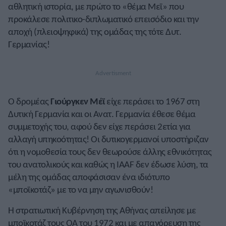
αθλητική ιστορία, με πρώτο το «θέμα Μεϊ» που
προκάλεσε πολιτικο-διπλωματικό επεισόδιο και την
αποχή (πλειοψηφικά) της ομάδας της τότε Δυτ.
Γερμανίας!
Ο δρομέας
Γιούργκεν Μέϊ
είχε περάσει το 1967 στη
Δυτική Γερμανία και οι Ανατ. Γερμανία έθεσε θέμα
συμμετοχής του, αφού δεν είχε περάσει 2ετία για
αλλαγή υπηκοότητας! Οι δυτικογερμανοί υποστήριζαν
ότι η νομοθεσία τους δεν θεωρούσε άλλης εθνικότητας
του ανατολικούς και καθώς η IAAF δεν έδωσε λύση, τα
μέλη της ομάδας αποφάσισαν ένα ιδιότυπο
«μποϊκοτάζ» με το να μην αγωνισθούν!
Η στρατιωτική Κυβέρνηση της Αθήνας απείλησε με
μποϊκοτάζ τους ΟΑ του 1972 και με απαγόρευση της