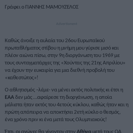
Γράφει ο ΓΙΑΝΝΗΣ ΜΑΜΟΥΖΕΛΟΣ
Καθώς άνοιξε η αυλαία του 26ου Ευρωπαϊκού
πρωταθλήματος στίβου η μνήμη μου γύρισε μισό και
πλέον αιώνα πίσω, στην 9η διοργάνωση του 1969 με
τους συνταγματάρχες της «Χούντας της 21ης Απριλίου»
να έχουν την ευκαιρία για μια διεθνή προβολή του
«καθεστώτος»!
Ο αθλητισμός –λέμε- να μένει εκτός πολιτικής κι έτσι η
ΕΑΑ
δεν μάς …αφαίρεσε τη διοργάνωση, η οποία
μάλιστα ήταν εκτός του 4ετούς κύκλου, καθώς ήταν και η
πρώτη απόπειρα να αποκτήσει 2ετή κύκλο ο θεσμός,
ένα χρόνο πριν κι ένα μετά τους Ολυμπιακούς!
Έτσι, οι αγώνες θα γίνονταν στην
Αθήνα
μετά τους ΟΑ