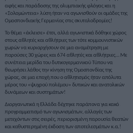
αφής και παράδοσης της ολυμπιακής φλόγας και η
«Σολομώντεια» λύση ήταν να αγωνισθούν οι ομάδες της
Ομοσπονδιακής Γερμανίας στις σκυταλοδρομίες!
Το θέμα «έκλεισε» έτσι, αλλά αγωνιστικά δόθηκε χώρος
στους αθλητές και αθλήτριες των τότε κομμουνιστικών
χωρών να κυριαρχήσουν σε μια αναμέτρηση με
παρούσες 30 χώρες και 674 αθλητές και αθλήτριες… Με
συνέπεια μερίδα του δυτικογερμανικού Τύπου να
θεωρήσει λάθος την κίνηση της Ομοσπονδίας της
χώρας, σε μια εποχή που ο αθλητισμός ήταν απόλυτα
μέρος του «ψυχρού πολέμου» δυτικών και ανατολικών
δυνάμεων και συστημάτων!
Διοργανωτικά η Ελλάδα δέχτηκε παράπονα για κακό
προγραμματισμό των αγωνισμάτων, αλλαγές των
μετεχόντων στις σειρές, περιορισμένη παρουσία θεατών
και καθυστερημένη έκδοση των αποτελεσμάτων κ.α.!