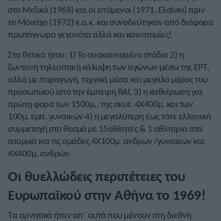
στο Μεξικό (1968) και οι επόμενοι (1971, Ελσίνκι) πριν
το Μόναχο (1972) κ.ο.κ. και συνοδεύτηκαν από διάφορα
πρωτόγνωρα γεγονότα αλλά και καινοτομίες!
Στα θετικά ήταν: 1) Το ανακαινισμένο στάδιο 2) η
ζωντανή τηλεοπτική κάλυψη των αγώνων μέσω της ΕΡΤ,
αλλά με παραγωγή, τεχνικά μέσα και μεγάλο μέρος του
προσωπικού από την έμπειρη RAI, 3) η καθιέρωση για
πρώτη φορά των 1500μ., της σκυτ. 4Χ400μ. και των
100μ. εμπ. γυναικών 4) η μεγαλύτερη έως τότε ελληνική
συμμετοχή στο θεσμό με 15αθλητές & 1 αθλήτρια στα
ατομικά και τις ομάδες 4Χ100μ. ανδρών /γυναικών και
4Χ400μ. ανδρών.
Οι θυελλώδεις περιπέτειες του
Ευρωπαϊκού στην Αθήνα το 1969!
Τα αρνητικά ήταν απ΄ αυτά που μένουν στη διεθνή