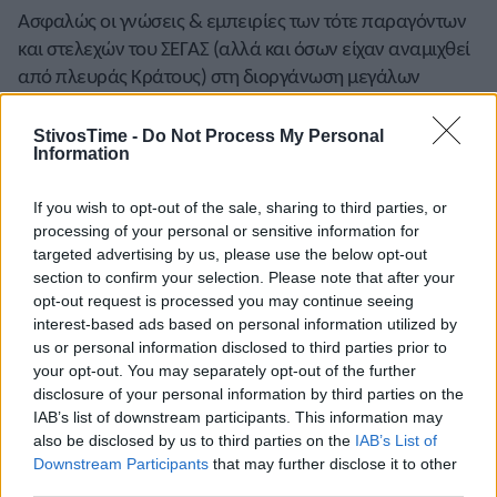
Ασφαλώς οι γνώσεις & εμπειρίες των τότε παραγόντων
και στελεχών του ΣΕΓΑΣ (αλλά και όσων είχαν αναμιχθεί
από πλευράς Κράτους) στη διοργάνωση μεγάλων
αγώνων ήταν σαφώς περιορισμένες και ίσως εκτός από
κάποια πρόσωπα-κλειδιά να έφταιγε και η ανεπάρκεια
StivosTime -
Do Not Process My Personal
Information
τεχνολογικούς εξοπλισμού…
Τέλος, για εμένα προσωπικά, ήταν ένα πρώτο σημαντικό
If you wish to opt-out of the sale, sharing to third parties, or
επαγγελματικό βήμα και μάθημα, καθώς στο δεύτερο
processing of your personal or sensitive information for
targeted advertising by us, please use the below opt-out
χρόνο δημοσιογραφικής πορείας, οι επικεφαλής της
section to confirm your selection. Please note that after your
Υπηρεσίας Τύπου, αείμνηστοι και σπουδαίοι αθλητικοί
opt-out request is processed you may continue seeing
συντάκτες Χρ. Σβολόπουλος και Χάρης Λυμπερόπουλος,
interest-based ads based on personal information utilized by
δέχτηκαν να συνεργασθώ (μάλλον αμισθί, αν δεν
us or personal information disclosed to third parties prior to
λαθεύω…) και με τοποθέτησαν επικεφαλής του γκρουπ
your opt-out. You may separately opt-out of the further
disclosure of your personal information by third parties on the
των εθελοντών που μοίραζαν τα χαρτιά των
IAB’s list of downstream participants. This information may
αποτελεσμάτων στην κερκίδα Τύπου! Βλέπετε είχα
also be disclosed by us to third parties on the
IAB’s List of
αφήσει πρόσφατα το στίβο, ήξερα τις ξενόγλωσσες
Downstream Participants
that may further disclose it to other
τεχνικές ονομασίες κ.α.
third parties.