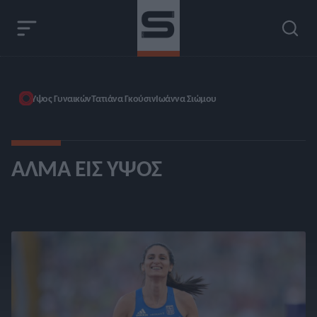
Ύψος Γυναικών
Τατιάνα Γκούσιν
Ιωάννα Σιώμου
ΆΛΜΑ ΕΙΣ ΎΨΟΣ