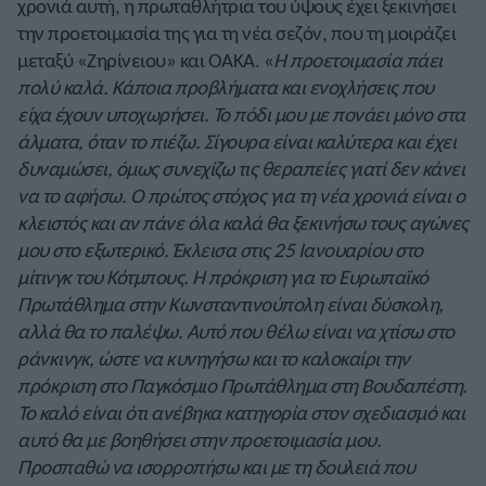
χρονιά αυτή, η πρωταθλήτρια του ύψους έχει ξεκινήσει
την προετοιμασία της για τη νέα σεζόν, που τη μοιράζει
μεταξύ «Ζηρίνειου» και ΟΑΚΑ. «
Η προετοιμασία πάει
πολύ καλά. Κάποια προβλήματα και ενοχλήσεις που
είχα έχουν υποχωρήσει. Το πόδι μου με πονάει μόνο στα
άλματα, όταν το πιέζω. Σίγουρα είναι καλύτερα και έχει
δυναμώσει, όμως συνεχίζω τις θεραπείες γιατί δεν κάνει
να το αφήσω. Ο πρώτος στόχος για τη νέα χρονιά είναι ο
κλειστός και αν πάνε όλα καλά θα ξεκινήσω τους αγώνες
μου στο εξωτερικό. Έκλεισα στις 25 Ιανουαρίου στο
μίτινγκ του Κότμπους. Η πρόκριση για το Ευρωπαϊκό
Πρωτάθλημα στην Κωνσταντινούπολη είναι δύσκολη,
αλλά θα το παλέψω. Αυτό που θέλω είναι να χτίσω στο
ράνκινγκ, ώστε να κυνηγήσω και το καλοκαίρι την
πρόκριση στο Παγκόσμιο Πρωτάθλημα στη Βουδαπέστη.
Το καλό είναι ότι ανέβηκα κατηγορία στον σχεδιασμό και
αυτό θα με βοηθήσει στην προετοιμασία μου.
Προσπαθώ να ισορροπήσω και με τη δουλειά που