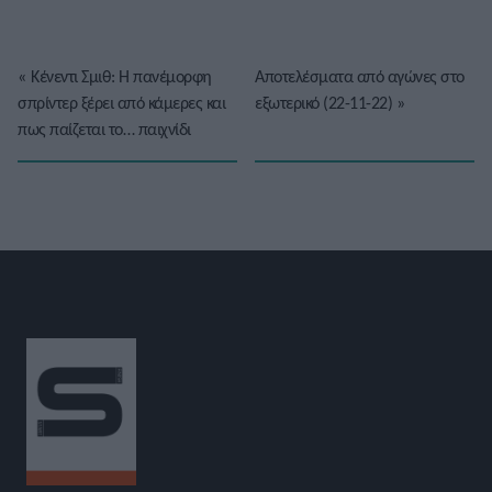
«
Κένεντι Σμιθ: Η πανέμορφη
Αποτελέσματα από αγώνες στο
σπρίντερ ξέρει από κάμερες και
εξωτερικό (22-11-22)
»
πως παίζεται το… παιχνίδι