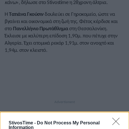
κάνω
», δήλωσε στο Stivostime η 28χρονη άλτρια.
Η
Τατιάνα Γκούσιν
δουλεύει σε Γηροκομείο, ώστε να
βγαίνει και οικονομικά στη ζωή της. Φέτος κέρδισε και
στο
Πανελλήνιο Πρωτάθλημα
στη Θεσσαλονίκη.
Έκλεισε με καλύτερη επίδοση 1,90μ. που πέτυχε στην
Αλγερία. Έχει ατομικά ρεκόρ 1,91μ. στον ανοιχτό και
1,94μ. στον κλειστό.
StivosTime -
Do Not Process My Personal
Information