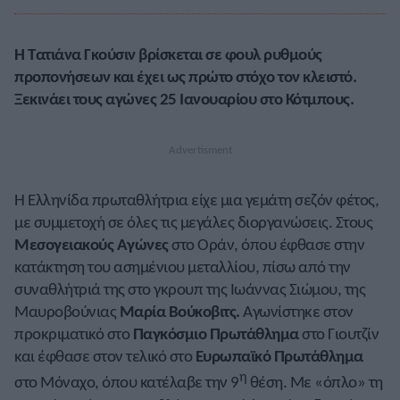
Η Τατιάνα Γκούσιν βρίσκεται σε φουλ ρυθμούς
προπονήσεων και έχει ως πρώτο στόχο τον κλειστό.
Ξεκινάει τους αγώνες 25 Ιανουαρίου στο Κότμπους.
Η Ελληνίδα πρωταθλήτρια είχε μια γεμάτη σεζόν φέτος,
με συμμετοχή σε όλες τις μεγάλες διοργανώσεις. Στους
Μεσογειακούς Αγώνες
στο Οράν, όπου έφθασε στην
κατάκτηση του ασημένιου μεταλλίου, πίσω από την
συναθλήτριά της στο γκρουπ της Ιωάννας Σιώμου, της
Μαυροβούνιας
Μαρία Βούκοβιτς.
Αγωνίστηκε στον
προκριματικό στο
Παγκόσμιο Πρωτάθλημα
στο Γιουτζίν
και έφθασε στον τελικό στο
Ευρωπαϊκό Πρωτάθλημα
η
στο Μόναχο, όπου κατέλαβε την 9
θέση. Με «όπλο» τη