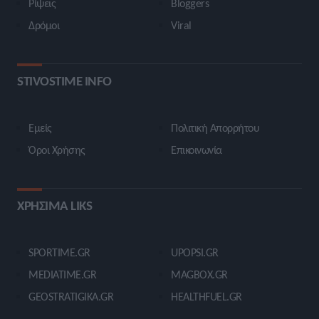
Ρίψεις
Bloggers
Δρόμοι
Viral
STIVOSTIME INFO
Εμείς
Πολιτική Απορρήτου
Όροι Χρήσης
Επικοινωνία
ΧΡΗΣΙΜΑ LIKS
SPORTIME.GR
UPOPSI.GR
MEDIATIME.GR
MAGBOX.GR
GEOSTRATIGIKA.GR
HEALTHFUEL.GR