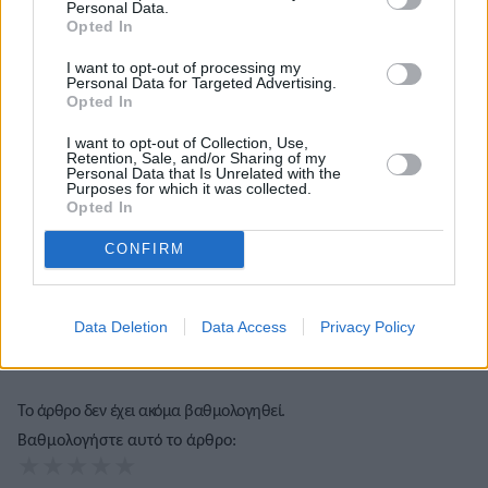
Personal Data.
Opted In
I want to opt-out of processing my
Personal Data for Targeted Advertising.
Opted In
I want to opt-out of Collection, Use,
Τόλης Λελεκίδης
Retention, Sale, and/or Sharing of my
Personal Data that Is Unrelated with the
Purposes for which it was collected.
Opted In
CONFIRM
Data Deletion
Data Access
Privacy Policy
Το άρθρο δεν έχει ακόμα βαθμολογηθεί.
Βαθμολογήστε αυτό το άρθρο:
★
★
★
★
★