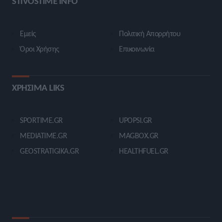
STIVOSTIME INFO
Εμείς
Πολιτική Απορρήτου
Όροι Χρήσης
Επικοινωνία
ΧΡΗΣΙΜΑ LIKS
SPORTIME.GR
UPOPSI.GR
MEDIATIME.GR
MAGBOX.GR
GEOSTRATIGIKA.GR
HEALTHFUEL.GR