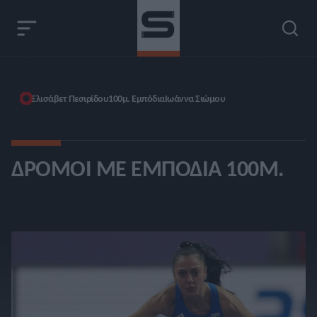
Ελισάβετ Πεσιρίδου
100μ. Εμπόδια
Ιωάννα Σιώμου
ΔΡΌΜΟΙ ΜΕ ΕΜΠΌΔΙΑ 100Μ.