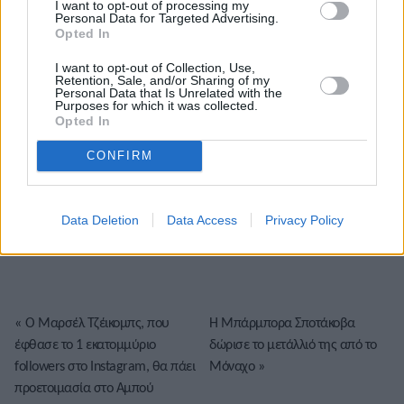
I want to opt-out of processing my
Personal Data for Targeted Advertising.
Opted In
I want to opt-out of Collection, Use,
Retention, Sale, and/or Sharing of my
Personal Data that Is Unrelated with the
Purposes for which it was collected.
Opted In
CONFIRM
Το άρθρο δεν έχει ακόμα βαθμολογηθεί.
Βαθμολογήστε αυτό το άρθρο:
Data Deletion
Data Access
Privacy Policy
★
★
★
★
★
«
Ο Μαρσέλ Τζέικομπς, που
Η Μπάρμπορα Σποτάκοβα
έφθασε το 1 εκατομμύριο
δώρισε το μετάλλιό της από το
followers στο Instagram, θα πάει
Μόναχο
»
προετοιμασία στο Αμπού