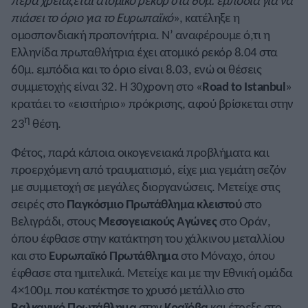
πέρα χρειάζεται ατομικό ρεκόρ στα 60μ. εμπόδια για να
πιάσει το όριο για το Ευρωπαϊκό
», κατέληξε η
ομοσπονδιακή προπονήτρια. Ν’ αναφέρουμε ό,τι η
Ελληνίδα πρωταθλήτρια έχει ατομικό ρεκόρ 8.04 στα
60μ. εμπόδια και το όριο είναι 8.03, ενώ οι θέσεις
συμμετοχής είναι 32. H 30χρονη στο «
Road to Istanbul
»
κρατάει το «εισιτήριο» πρόκρισης, αφού βρίσκεται στην
η
23
θέση.
Φέτος, παρά κάποια οικογενειακά προβλήματα και
προερχόμενη από τραυματισμό, είχε μια γεμάτη σεζόν
με συμμετοχή σε μεγάλες διοργανώσεις. Μετείχε στις
σειρές στο
Παγκόσμιο Πρωτάθλημα κλειστού
στο
Βελιγράδι, στους
Μεσογειακούς Αγώνες
στο Οράν,
όπου έφθασε στην κατάκτηση του χάλκινου μεταλλίου
και στο
Ευρωπαϊκό Πρωτάθλημα
στο Μόναχο, όπου
έφθασε στα ημιτελικά. Μετείχε και με την Εθνική ομάδα
4×100μ. που κατέκτησε το χρυσό μετάλλιο στο
Βαλκανικό Πρωτάθλημα
στην
Κραϊόβα
και έτρεξε στο