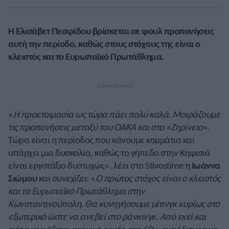
Η Ελισάβετ Πεσιρίδου βρίσκεται σε φουλ προπονήσεις
αυτή την περίοδο, καθώς στους στόχους της είναι ο
κλειστός και το Ευρωπαϊκό Πρωτάθλημα.
«
Η προετοιμασία ως τώρα πάει πολύ καλά. Μοιράζουμε
τις προπονήσεις μεταξύ του ΟΑΚΑ και στο «Ζηρίνειο
».
Τώρα είναι η περίοδος που κάνουμε κομμάτια και
υπάρχει μια δυσκολία, καθώς το γήπεδο στην Κηφισιά
είναι εργοτάξιο δυστυχώς», λέει στο Stivostime η
Ιωάννα
Σιώμου
και συνεχίζει: «
Ο πρώτος στόχος είναι ο κλειστός
και το Ευρωπαϊκό Πρωτάθλημα στην
Κωνσταντινούπολη. Θα κυνηγήσουμε μίτινγκ κυρίως στο
εξωτερικό ώστε να ανεβεί στο ράνκινγκ. Από εκεί και