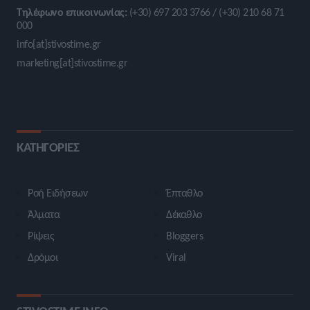
Τηλέφωνο επικοινωνίας:
(+30) 697 203 3766 / (+30) 210 68 71
000
info[at]stivostime.gr
marketing[at]stivostime.gr
ΚΑΤΗΓΟΡΙΕΣ
Ροή Ειδήσεων
Έπταθλο
Άλματα
Δέκαθλο
Ρίψεις
Bloggers
Δρόμοι
Viral