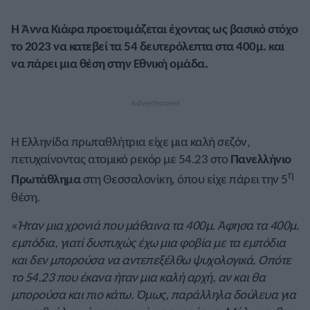
Η Άννα Κιάφα προετοιμάζεται έχοντας ως βασικό στόχο
το 2023 να κατεβεί τα 54 δευτερόλεπτα στα 400μ. και
να πάρει μια θέση στην Εθνική ομάδα.
Η Ελληνίδα πρωταθλήτρια είχε μια καλή σεζόν,
πετυχαίνοντας ατομικό ρεκόρ με 54.23 στο
Πανελλήνιο
η
Πρωτάθλημα
στη Θεσσαλονίκη, όπου είχε πάρει την 5
θέση.
«
Ήταν μια χρονιά που μάθαινα τα 400μ. Άφησα τα 400μ.
εμπόδια, γιατί δυστυχώς έχω μια φοβία με τα εμπόδια
και δεν μπορούσα να αντεπεξέλθω ψυχολογικά. Οπότε
το 54.23 που έκανα ήταν μια καλή αρχή, αν και θα
μπορούσα και πιο κάτω. Όμως, παράλληλα δούλευα για