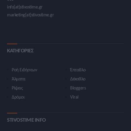
info[at]stivostime.gr
marketing[at]stivostime.gr
ΚΑΤΗΓΟΡΙΕΣ
Ροή Ειδήσεων
Έπταθλο
Άλματα
Δέκαθλο
Ρίψεις
Bloggers
Δρόμοι
Viral
STIVOSTIME INFO