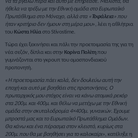
να τα βγάλω πέρα και αυτό με επηρέασε. Μάλιστα, θα
ήθελα να τρέξω με την Εθνική ομάδα στο Ευρωπαϊκό
Πρωτάθλημα στο Μόναχο, αλλά στα «
Τοφάλεια
» που
ήταν κριτήριο δεν ήμουν στη μέρα μου
», λέει η αθλήτρια
του
Κώστα Ηλία
στο Stivostime.
Τώρα έχει ξεκινήσει και πάλι την προετοιμασία της για τη
νέα σεζόν, δίπλα και στην
Κορίνα Πολίτη
που
γυμνάζονται στο γκρουπ του ομοσπονδιακού
προπονητή.
«
Η προετοιμασία πάει καλά, δεν δουλεύω αυτή την
εποχή και αυτό με βοηθάει στις προπονήσεις. Ο
πρωταρχικός μου στόχος είναι να κάνω ατομικά ρεκόρ
στα 200μ. και 400μ. και θέλω να μετέχω με την Εθνική
ομάδα στην σκυταλοδρομία 4×400μ. γυναικών. Έχουμε
μπροστά μας και το Ευρωπαϊκό Πρωτάθλημα Ομάδων.
Θα κάνω και ένα πέρασμα στον κλειστό, κυρίως στα
200μ. που θα με βοηθήσει για το καλοκαίρι
», κατέληξε η