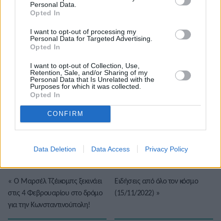
Personal Data.
Opted In
I want to opt-out of processing my
Personal Data for Targeted Advertising.
Opted In
I want to opt-out of Collection, Use,
Retention, Sale, and/or Sharing of my
Personal Data that Is Unrelated with the
Purposes for which it was collected.
Opted In
Το άρθρο δεν έχει ακόμα βαθμολογηθεί.
CONFIRM
Βαθμολογήστε αυτό το άρθρο:
★
★
★
★
★
Data Deletion
Data Access
Privacy Policy
«
Ο Μαρσέλ Τζέικομπς ξεκινάει
Ειδήσεις από όλο τον κόσμο
στις 4 Φεβρουαρίου στο δρόμο
(15/11/2022)
»
για την Κωνσταντινούπολη!