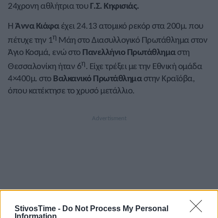
24χρονη αθλήτρια του
Γ.Σ. Κηφισιάς.
Η
Άννα Κιάφα
έχει 24.13 ατομικό ρεκόρ στα 200μ. που
η
πέτυχε την 1
Μάη στο Διασυλλογικό Πρωτάθλημα στον
Άγιο Κοσμά, ενώ στο
Πανελλήνιο Πρωτάθλημα
στη
η
Θεσσαλονίκη ήταν 6
. Είχε τρέξει με την Εθνική ομάδα
4×400μ. στο
Βαλκανικό Πρωτάθλημα
στην Κραϊόβα,
όπου κατέκτησε το χρυσό μετάλλιο.
StivosTime -
Do Not Process My Personal
Information