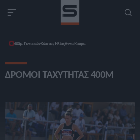
400μ. Γυναικών
Κώστας Ηλίας
Άννα Κιάφα
ΔΡΌΜΟΙ ΤΑΧΎΤΗΤΑΣ 400Μ