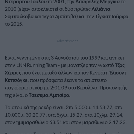
Ντεράρτου Τούλου
το 2001, την
Ασαφελέχ Μέργκια
το
2010 (είχαν αποκλειστεί οι δύο πρώτες
Λιλιάνια
Σομπούκοβα
και Ίνγκα Αμπίτοβα) και την
Τίγκιστ Τούρφα
το 2015.
Είναι γεννημένη στις 3 Αυγούστου του 1999 και ανήκει
στην «NN Running Team» με μάνατζερ τον γνωστό
Τζος
Χέρμες
που έχει μεταξύ άλλων και τον Κενυάτη
Έλιουντ
Κιπτσόγκε
, που πρόσφατα έκανε το απίστευτο
παγκόσμιο ρεκόρ με 2:01.09 στο Βερολίνο. Προπονητής
της είναι ο
Τσεσέμα Αμπσίρο.
Τα ατομικά της ρεκόρ είναι: Στα 5.000μ. 14.53.77, στα
10.000μ. 30.20.77, στα 5χλμ. 15.27, στα 10χλμ. 29.14,
στον ημιμαραθώνιο 63.51 και στον μαραθώνιο 2:17.23.