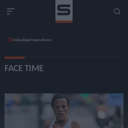
Γιαλεμζέρφ Γιεχουάλοου
FACE TIME