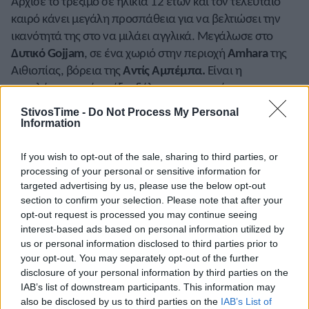
Άρχισε το τρέξιμο σε ηλικία 12 ετών και τον τελευταίο
καιρό κάνει μεγάλη προσπάθεια για να βελτιώσει την
ικανότητά της στο να μιλάει αγγλικά. Μεγάλωσε στο
Δυτικό Gojjam
, σε ένα χωριό στην περιοχή
Amhara
της
Αιθιοπίας, βόρεια της
Αντίς Αμπέμπα.
Είναι η
μεγαλύτερη από τα έξι αδέλφια της οικογένειας και
έδειξε από το σχολείο το ταλέντο της. Κέρδιζε σε αγώνες
StivosTime -
Do Not Process My Personal
στίβου και ανωμάλου δρόμου. Οι νίκες της όμως στην
Information
κατηγορία νεανίδων στα 3.000μ. και 5.000μ. σε διεθνείς
αγώνες «τράβηξε» το ενδιαφέρον της «NN Running
If you wish to opt-out of the sale, sharing to third parties, or
processing of your personal or sensitive information for
Team» και εντάχθηκε στην ομάδα. Ο προπονητής της
targeted advertising by us, please use the below opt-out
είχε πει: «
Πολλοί Αιθίοπες αθλητές έχουν ένα φυσικό
section to confirm your selection. Please note that after your
χάρισμα. Αλλά η Γιαλεμζέρφ έχει τρεις πολύ καλές
opt-out request is processed you may continue seeing
ιδιότητες. Ταχύτητα, αντοχή και καλή δύναμη στον
interest-based ads based on personal information utilized by
πυρήνα
».
us or personal information disclosed to third parties prior to
your opt-out. You may separately opt-out of the further
Πάντως, και εκείνη επηρεάστηκε από την πανδημία και
disclosure of your personal information by third parties on the
αναγκάστηκε να προπονείται για μεγάλο διάστημα στο
IAB’s list of downstream participants. This information may
also be disclosed by us to third parties on the
IAB’s List of
χωριό της. Επέστρεψε με στόχο το χρυσό μετάλλιο στο