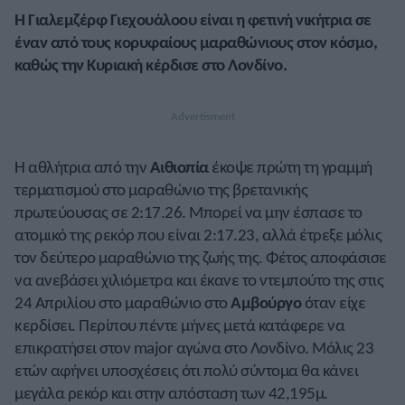
Η Γιαλεμζέρφ Γιεχουάλοου είναι η φετινή νικήτρια σε
έναν από τους κορυφαίους μαραθώνιους στον κόσμο,
καθώς την Κυριακή κέρδισε στο Λονδίνο.
Η αθλήτρια από την
Αιθιοπία
έκοψε πρώτη τη γραμμή
τερματισμού στο μαραθώνιο της βρετανικής
πρωτεύουσας σε 2:17.26. Μπορεί να μην έσπασε το
ατομικό της ρεκόρ που είναι 2:17.23, αλλά έτρεξε μόλις
τον δεύτερο μαραθώνιο της ζωής της. Φέτος αποφάσισε
να ανεβάσει χιλιόμετρα και έκανε το ντεμπούτο της στις
24 Απριλίου στο μαραθώνιο στο
Αμβούργο
όταν είχε
κερδίσει. Περίπου πέντε μήνες μετά κατάφερε να
επικρατήσει στον major αγώνα στο Λονδίνο. Μόλις 23
ετών αφήνει υποσχέσεις ότι πολύ σύντομα θα κάνει
μεγάλα ρεκόρ και στην απόσταση των 42,195μ.