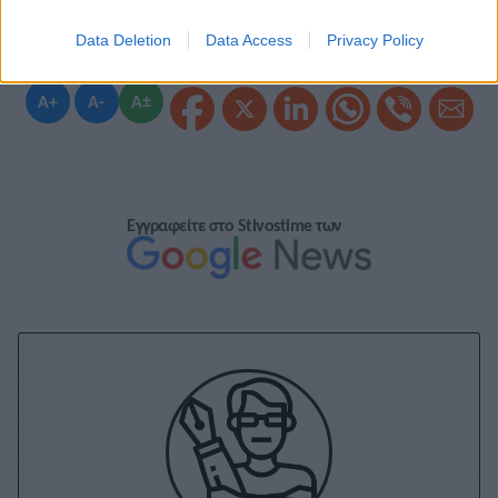
Data Deletion
Data Access
Privacy Policy
A+
A-
A±
Εγγραφείτε στο Stivostime των