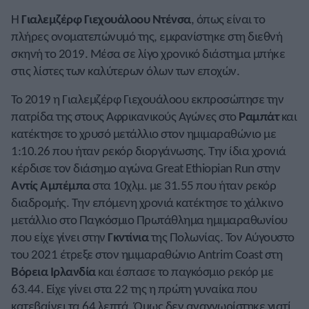
Η
Γιαλεμζέρφ Γιεχουάλοου Ντένσα
, όπως είναι το
πλήρες ονοματεπώνυμό της, εμφανίστηκε στη διεθνή
σκηνή το 2019. Μέσα σε λίγο χρονικό διάστημα μπήκε
στις λίστες των καλύτερων όλων των εποχών.
Το 2019 η Γιαλεμζέρφ Γιεχουάλοου εκπροσώπησε την
πατρίδα της στους Αφρικανικούς Αγώνες στο
Ραμπάτ
και
κατέκτησε το χρυσό μετάλλιο στον ημιμαραθώνιο με
1:10.26 που ήταν ρεκόρ διοργάνωσης. Την ίδια χρονιά
κέρδισε τον διάσημο αγώνα Great Ethiopian Run στην
Αντίς Αμπέμπα
στα 10χλμ. με 31.55 που ήταν ρεκόρ
διαδρομής. Την επόμενη χρονιά κατέκτησε το χάλκινο
μετάλλιο στο Παγκόσμιο Πρωτάθλημα ημιμαραθωνίου
που είχε γίνει στην
Γκντίνια
της Πολωνίας. Τον Αύγουστο
του 2021 έτρεξε στον ημιμαραθώνιο Antrim Coast στη
Βόρεια Ιρλανδία
και έσπασε το παγκόσμιο ρεκόρ με
63.44. Είχε γίνει στα 22 της η πρώτη γυναίκα που
κατεβαίνει τα 64 λεπτά. Όμως δεν αναγνωρίστηκε γιατί