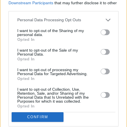
Downstream Participants
that may further disclose it to other
Παγκόσμιο Πρωτάθλημα ημιμαραθωνίου
στην Γκντίνια,
third parties.
αλλά ήταν άτυχη, καθώς γλίστρησε στο τέλος και έμεινε
η
Personal Data Processing Opt Outs
3
με 65.19. Νικήτρια ήταν η Κενυάτισσα
Πέρες
Τζεπτσίρτσιρ
, που είχε κάνει παγκόσμιο ρεκόρ με 65.16.
I want to opt-out of the Sharing of my
Έξι εβδομάδες αργότερα η Γιεχουάλοου ήταν δεύτερη
personal data.
Opted In
στον ημιμαραθώνιο στο
Νέα Δελχί
με 64.46 που ήταν
και πάλι ατομικό της ρεκόρ. Τον Απρίλιο της επόμενης
I want to opt-out of the Sale of my
Personal Data.
χρονιάς στον ημιμαραθώνιο στην
Κωνσταντινούπολη
Opted In
έκανε 64.40 κατεβάζοντας πάλι το ρεκόρ της. Πάντως,
I want to opt-out of processing my
στα τράιαλς της πατρίδας της στα 10.000μ. για τους
Personal Data for Targeted Advertising.
η
Ολυμπιακούς Αγώνες ήταν 4
και έχασε την πρόκριση
Opted In
για το
Τόκιο.
Έκανε όμως μετά το παγκόσμιο ρεκόρ με
I want to opt-out of Collection, Use,
63.44.
Retention, Sale, and/or Sharing of my
Personal Data that Is Unrelated with the
Purposes for which it was collected.
Φωτογραφία: Facebook TCS London Marathon
Opted In
CONFIRM