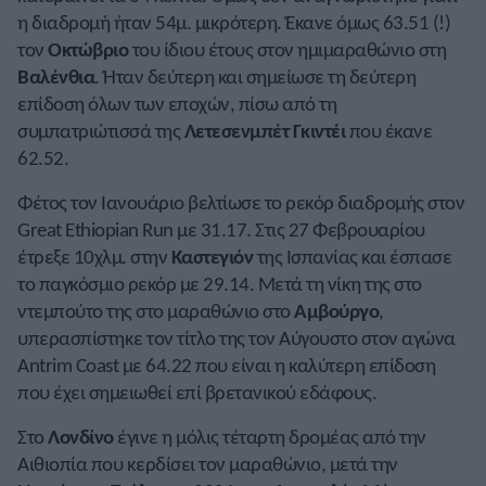
η διαδρομή ήταν 54μ. μικρότερη. Έκανε όμως 63.51 (!)
τον
Οκτώβριο
του ίδιου έτους στον ημιμαραθώνιο στη
Βαλένθια
. Ήταν δεύτερη και σημείωσε τη δεύτερη
επίδοση όλων των εποχών, πίσω από τη
συμπατριώτισσά της
Λετεσενμπέτ Γκιντέι
που έκανε
62.52.
Φέτος τον Ιανουάριο βελτίωσε το ρεκόρ διαδρομής στον
Great Ethiopian Run με 31.17. Στις 27 Φεβρουαρίου
έτρεξε 10χλμ. στην
Καστεγιόν
της Ισπανίας και έσπασε
το παγκόσμιο ρεκόρ με 29.14. Μετά τη νίκη της στο
ντεμπούτο της στο μαραθώνιο στο
Αμβούργο
,
υπερασπίστηκε τον τίτλο της τον Αύγουστο στον αγώνα
Antrim Coast με 64.22 που είναι η καλύτερη επίδοση
που έχει σημειωθεί επί βρετανικού εδάφους.
Στο
Λονδίνο
έγινε η μόλις τέταρτη δρομέας από την
Αιθιοπία που κερδίσει τον μαραθώνιο, μετά την