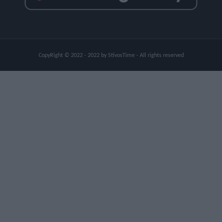
CopyRight © 2022 - 2022 by StivosTime - All rights reserved