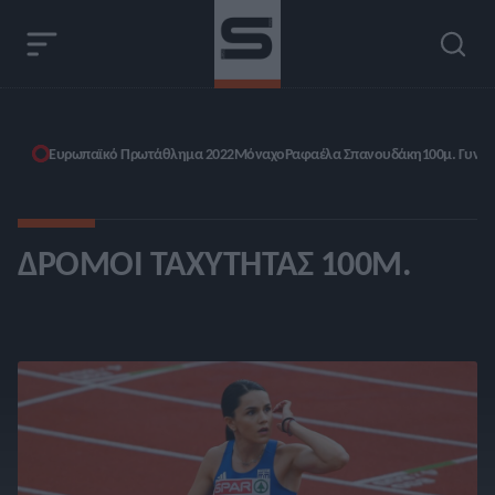
Ευρωπαϊκό Πρωτάθλημα 2022
Μόναχο
Ραφαέλα Σπανουδάκη
100μ. Γυνα
ΔΡΌΜΟΙ ΤΑΧΎΤΗΤΑΣ 100Μ.