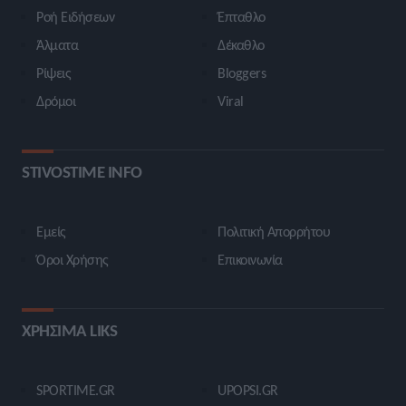
Ροή Ειδήσεων
Έπταθλο
Άλματα
Δέκαθλο
Ρίψεις
Bloggers
Δρόμοι
Viral
STIVOSTIME INFO
Εμείς
Πολιτική Απορρήτου
Όροι Χρήσης
Επικοινωνία
ΧΡΗΣΙΜΑ LIKS
SPORTIME.GR
UPOPSI.GR