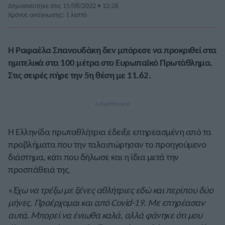
Δημοσιεύτηκε στις 15/08/2022 • 12:26
Χρόνος ανάγνωσης: 1 λεπτό
Η Ραφαέλα Σπανουδάκη δεν μπόρεσε να προκριθεί στα
ημιτελικά στα 100 μέτρα στο Ευρωπαϊκό Πρωτάθλημα.
Στις σειρές πήρε την 5η θέση με 11.62.
Η Ελληνίδα πρωταθλήτρια έδειξε επηρεασμένη από τα
προβλήματα που την ταλαιπώρησαν το προηγούμενο
διάστημα, κάτι που δήλωσε και η ίδια μετά την
προσπάθειά της.
«
Έχω να τρέξω με ξένες αθλήτριες εδώ και περίπου δύο
μήνες. Προέρχομαι και από Covid-19. Με επηρέασαν
αυτά. Μπορεί να ένιωθα καλά, αλλά φάνηκε ότι μου