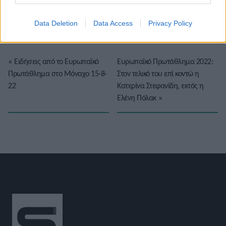
Βαθμολογήστε αυτό το άρθρο:
★
★
★
★
★
Data Deletion
Data Access
Privacy Policy
«
Ειδήσεις από το Ευρωπαϊκό
Ευρωπαϊκό Πρωτάθλημα 2022:
Πρωτάθλημα στο Μόναχο 15-8-
Στον τελικό του επί κοντώ η
22
Κατερίνα Στεφανίδη, εκτός η
Ελένη Πόλακ
»