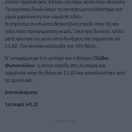
έλειπε προπόνηση. Ελπίζω να πάμε καλά στην σκυτάλη.
Τα κορίτσια δουλέψαμε το προηγούμενο διάστημα και
είμαι χαρούμενη που είμαστε εδώ
».
Η σπρίντερ του Κώστα Βογιατζάκη έτρεξε στην 3η και
τελευταία προκριματική σειρά. Ξεκίνησε δυνατά, αλλά
μετά φάνηκε να μένει από δυνάμεις και τερμάτισε σε
11.62. Στο σύνολο κατέλαβε την 19η θέση.
Ν’ αναφέρουμε ό,τι μετείχε και η Κύπρια
Ολίβια
Φωτοπούλου
, η οποία έτρεξε στη 2η σειρά και
τερμάτισε στην 8η θέση σε 11.62 και αποκλείστηκε από
τα ημιτελικά.
Αποτελέσματα
1η σειρά (+0,2)