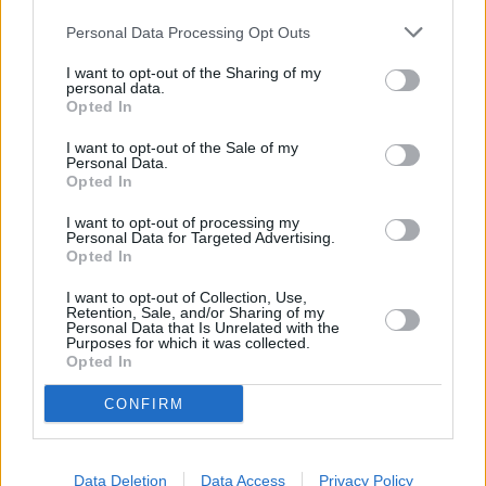
Στα παραπάνω προαπαιτούμενα
όπως και στη
Personal Data Processing Opt Outs
βαθύτερη γνώση του αθλητισμού δεν υπάρχει ούτε
I want to opt-out of the Sharing of my
επιφοίτηση του «Αγίου Πνεύματος» ούτε fast track
personal data.
σεμινάριο ούτε για πρωταθλητές ούτε για απλούς
Opted In
φιλάθλους-παράγοντες… Για να λέμε τα πράγματα όπως
I want to opt-out of the Sale of my
λέει κι ο στίχος του μεγάλου ποιητή…
Personal Data.
Opted In
I want to opt-out of processing my
Personal Data for Targeted Advertising.
Opted In
I want to opt-out of Collection, Use,
A+
A-
A±
Retention, Sale, and/or Sharing of my
Personal Data that Is Unrelated with the
Purposes for which it was collected.
Opted In
CONFIRM
Εγγραφείτε στο Stivostime των
Data Deletion
Data Access
Privacy Policy