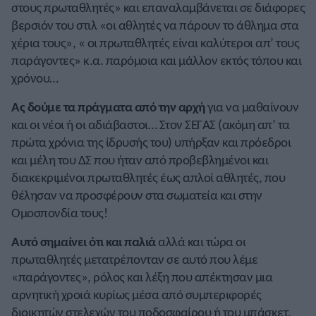
στους πρωταθλητές» και επαναλαμβάνεται σε διάφορες
βερσιόν του στιλ «οι αθλητές να πάρουν το άθλημα στα
χέρια τους», « οι πρωταθλητές είναι καλύτεροι απ’ τους
παράγοντες» κ.α. παρόμοια και μάλλον εκτός τόπου και
χρόνου…
Ας δούμε τα πράγματα από την αρχή
για να μαθαίνουν
και οι νέοι ή οι αδιάβαστοι… Στον ΣΕΓΑΣ (ακόμη απ’ τα
πρώτα χρόνια της ίδρυσής του) υπήρξαν και πρόεδροι
και μέλη του ΔΣ που ήταν από προβεβλημένοι και
διακεκριμένοι πρωταθλητές έως απλοί αθλητές, που
θέλησαν να προσφέρουν στα σωματεία και στην
Ομοσπονδία τους!
Αυτό σημαίνει ότι και παλιά
αλλά και τώρα οι
πρωταθλητές μετατρέπονταν σε αυτό που λέμε
«παράγοντες», ρόλος και λέξη που απέκτησαν μια
αρνητική χροιά κυρίως μέσα από συμπεριφορές
διοικητών στελεχών του ποδοσφαίρου ή του μπάσκετ,