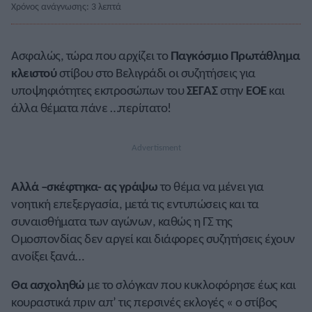
Χρόνος ανάγνωσης: 3 λεπτά
Ασφαλώς, τώρα που αρχίζει το
Παγκόσμιο Πρωτάθλημα
κλειστού
στίβου στο Βελιγράδι οι συζητήσεις για
υποψηφιότητες εκπροσώπων του
ΣΕΓΑΣ
στην
ΕΟΕ
και
άλλα θέματα πάνε …περίπατο!
Αλλά –σκέφτηκα- ας γράψω
το θέμα να μένει για
νοητική επεξεργασία, μετά τις εντυπώσεις και τα
συναισθήματα των αγώνων, καθώς η ΓΣ της
Ομοσπονδίας δεν αργεί και διάφορες συζητήσεις έχουν
ανοίξει ξανά…
Θα ασχοληθώ
με το σλόγκαν που κυκλοφόρησε έως και
κουραστικά πριν απ’ τις περσινές εκλογές « ο στίβος