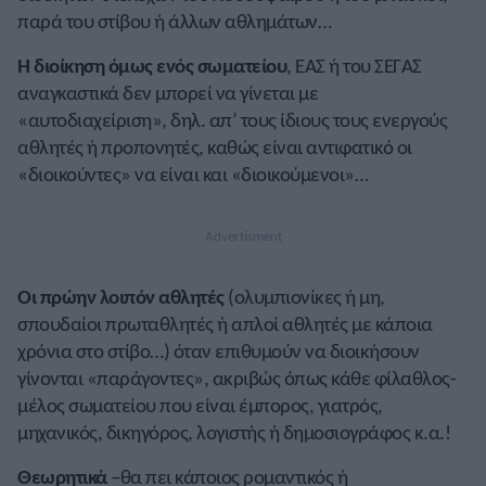
παρά του στίβου ή άλλων αθλημάτων…
Η διοίκηση όμως ενός σωματείου
, ΕΑΣ ή του ΣΕΓΑΣ
αναγκαστικά δεν μπορεί να γίνεται με
«αυτοδιαχείριση», δηλ. απ’ τους ίδιους τους ενεργούς
αθλητές ή προπονητές, καθώς είναι αντιφατικό οι
«διοικούντες» να είναι και «διοικούμενοι»…
Οι πρώην λοιπόν αθλητές
(ολυμπιονίκες ή μη,
σπουδαίοι πρωταθλητές ή απλοί αθλητές με κάποια
χρόνια στο στίβο…) όταν επιθυμούν να διοικήσουν
γίνονται «παράγοντες», ακριβώς όπως κάθε φίλαθλος-
μέλος σωματείου που είναι έμπορος, γιατρός,
μηχανικός, δικηγόρος, λογιστής ή δημοσιογράφος κ.α.!
Θεωρητικά
–θα πει κάποιος ρομαντικός ή