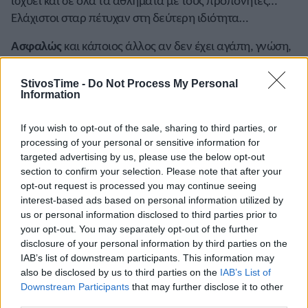
ισχύει και σε όλα τα αθλήματα με τους προπονητές…
Ελάχιστοι σταρ πέτυχαν στη δεύτερη ιδιότητα…
Ασφαλώς
και κάποιος άλλος αν δεν έχει αγάπη, γνώση,
αίσθηση- αντίληψη του πραγματικού αθλητισμού και
των προσώπων που τον παράγουν (δηλ. αθλητών &
StivosTime -
Do Not Process My Personal
Information
προπονητών) δεν μπορεί να πετύχει μόνο με τη γνώση ή
την επαγγελματική ιδιότητά του…
If you wish to opt-out of the sale, sharing to third parties, or
Η συγκρότηση λοιπόν κάθε προσώπου
( χαρακτήρας,
processing of your personal or sensitive information for
targeted advertising by us, please use the below opt-out
προσωπικότητα, κοινωνικότητα) οι γνώσεις/μόρφωση, οι
section to confirm your selection. Please note that after your
γενικότερες εμπειρίες του στη ζωή, η ικανότητα να
opt-out request is processed you may continue seeing
χειρίζεται πρόσωπα & θέματα διαφορετικής φύσεως
interest-based ads based on personal information utilized by
(οργανωτικά, εργασιακά, νομικά, οικονομικά κ.α.), η
us or personal information disclosed to third parties prior to
δυνατότητά του να μελετά και να αντιλαμβάνεται τις
your opt-out. You may separately opt-out of the further
disclosure of your personal information by third parties on the
εξελίξεις στον αθλητισμό και στην κοινωνία είναι τα
IAB’s list of downstream participants. This information may
βασικά στοιχεία για να σταθεί κάποιος με επιτυχία στη
also be disclosed by us to third parties on the
IAB’s List of
διοίκηση ενός φορέα του αθλητισμού! Από το πιο απλό
Downstream Participants
that may further disclose it to other
σωματείο μιας παραμεθόριας κωμόπολης έως την ΕΟΕ…
third parties.