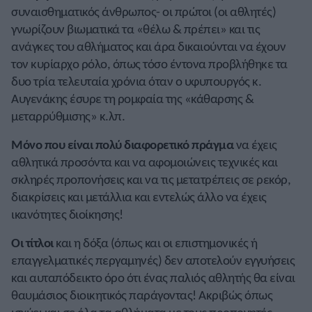
συναισθηματικός άνθρωπος- οι πρώτοι (οι αθλητές)
γνωρίζουν βιωματικά τα «θέλω & πρέπει» και τις
ανάγκες του αθλήματος και άρα δικαιούνται να έχουν
τον κυρίαρχο ρόλο, όπως τόσο έντονα προβλήθηκε τα
δυο τρία τελευταία χρόνια όταν ο υφυπουργός κ.
Αυγενάκης έσυρε τη ρομφαία της «κάθαρσης &
μεταρρύθμισης» κ.λπ.
Μόνο που είναι πολύ διαφορετικό πράγμα
να έχεις
αθλητικά προσόντα και να αφομοιώνεις τεχνικές και
σκληρές προπονήσεις και να τις μετατρέπεις σε ρεκόρ,
διακρίσεις και μετάλλια και εντελώς άλλο να έχεις
ικανότητες διοίκησης!
Οι τίτλοι
και η δόξα (όπως και οι επιστημονικές ή
επαγγελματικές περγαμηνές) δεν αποτελούν εγγυήσεις
και αυταπόδεικτο όρο ότι ένας παλιός αθλητής θα είναι
θαυμάσιος διοικητικός παράγοντας! Ακριβώς όπως