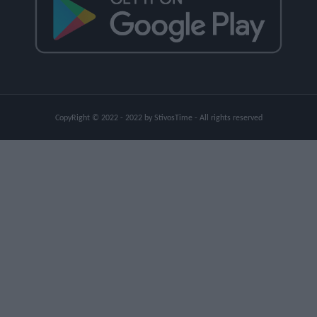
CopyRight © 2022 - 2022 by StivosTime - All rights reserved