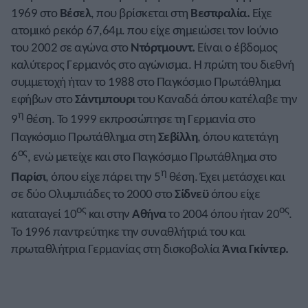
1969 στο
Βέσελ
, που βρίσκεται στη
Βεστφαλία.
Είχε
ατομικό ρεκόρ 67,64μ. που είχε σημειώσει τον Ιούνιο
του 2002 σε αγώνα στο
Ντόρτμουντ.
Είναι ο έβδομος
καλύτερος Γερμανός στο αγώνισμα. Η πρώτη του διεθνή
συμμετοχή ήταν το 1988 στο Παγκόσμιο Πρωτάθλημα
εφήβων στο
Σάντμπουρι
του Καναδά όπου κατέλαβε την
η
9
θέση. Το 1999 εκπροσώπησε τη Γερμανία στο
Παγκόσμιο Πρωτάθλημα στη
Σεβίλλη
, όπου κατετάγη
ος
6
, ενώ μετείχε και στο Παγκόσμιο Πρωτάθλημα στο
η
Παρίσι
, όπου είχε πάρει την 5
θέση. Έχει μετάσχει και
σε δύο Ολυμπιάδες το 2000 στο
Σίδνεϋ
όπου είχε
ος
ος
καταταγεί 10
και στην
Αθήνα
το 2004 όπου ήταν 20
.
Το 1996 παντρεύτηκε την συναθλήτριά του και
πρωταθλήτρια Γερμανίας στη δισκοβολία
Άνια Γκίντερ.