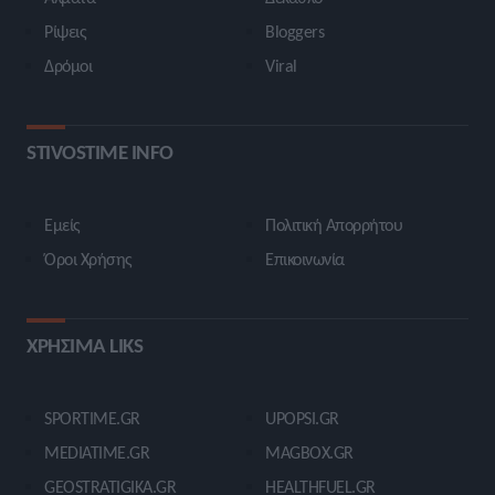
Ρίψεις
Bloggers
Δρόμοι
Viral
STIVOSTIME INFO
Εμείς
Πολιτική Απορρήτου
Όροι Χρήσης
Επικοινωνία
ΧΡΗΣΙΜΑ LIKS
SPORTIME.GR
UPOPSI.GR
MEDIATIME.GR
MAGBOX.GR
GEOSTRATIGIKA.GR
HEALTHFUEL.GR