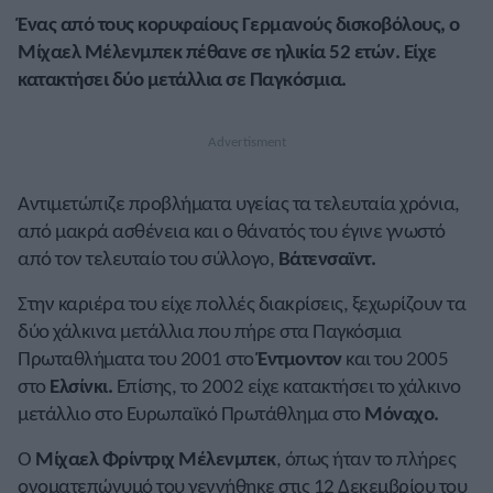
Ένας από τους κορυφαίους Γερμανούς δισκοβόλους, ο
Μίχαελ Μέλενμπεκ πέθανε σε ηλικία 52 ετών. Είχε
κατακτήσει δύο μετάλλια σε Παγκόσμια.
Αντιμετώπιζε προβλήματα υγείας τα τελευταία χρόνια,
από μακρά ασθένεια και ο θάνατός του έγινε γνωστό
από τον τελευταίο του σύλλογο,
Βάτενσαϊντ.
Στην καριέρα του είχε πολλές διακρίσεις, ξεχωρίζουν τα
δύο χάλκινα μετάλλια που πήρε στα Παγκόσμια
Πρωταθλήματα του 2001 στο
Έντμοντον
και του 2005
στο
Ελσίνκι.
Επίσης, το 2002 είχε κατακτήσει το χάλκινο
μετάλλιο στο Ευρωπαϊκό Πρωτάθλημα στο
Μόναχο.
Ο
Μίχαελ Φρίντριχ Μέλενμπεκ
, όπως ήταν το πλήρες
ονοματεπώνυμό του γεννήθηκε στις 12 Δεκεμβρίου του