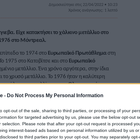
Δημοσιεύτηκε στις 22/04/2022 • 10:23
Χρόνος ανάγνωσης: 1 λεπτό
γιεβα. Είχε κατακτήσει το χάλκινο μετάλλιο στο
1976 στο Μόντρεαλ.
 επίπεδο το 1974 στο
Ευρωπαϊκό Πρωτάθλημα
στη
Το 1975 στο Κατοβίτσε και στο
Ευρωπαϊκό
ημένιο μετάλλιο. Ένα χρόνο αργότερα, στην ίδια
 το χρυσό μετάλλιο. Το 1976 ήταν η καλύτερη
του χάλκινου μεταλλίου στους
Ολυμπιακούς
τα, την έκπληξη, αφήνοντας εκτός βάθρου την
e -
Do Not Process My Personal Information
τολικογερμανίδα
Ζίγκρουν Σιγκλ
, για ένα εκατοστό.
λου της. Το χρυσό είχε πάρει μια άλλη
to opt-out of the sale, sharing to third parties, or processing of your per
ο ασημένιο η Αμερικανίδα
Κάθι Μακμίλαν.
Η
formation for targeted advertising by us, please use the below opt-out s
ϊκό Κύπελλο
του 1975, ενώ ήταν πρωταθλήτρια
r selection. Please note that after your opt-out request is processed y
74-76). Μετά τον πρωταθλητισμό, εργάστηκε ως
eing interest-based ads based on personal information utilized by us or
disclosed to third parties prior to your opt-out. You may separately opt-
ομικό ρεκόρ 6,84μ. (1980). Γεννήθηκε στις 17