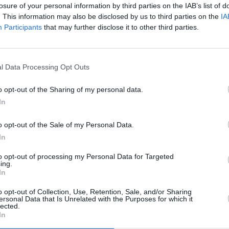
losure of your personal information by third parties on the IAB’s list of
 της Ουκρανίας, αλλά είχε μετά τη διάλυση της
. This information may also be disclosed by us to third parties on the
IA
 ονοματεπώνυμό της ήταν
Λίντια Νικολάγιεβνα-
Participants
that may further disclose it to other third parties.
l Data Processing Opt Outs
o opt-out of the Sharing of my personal data.
In
Stivostime των
o opt-out of the Sale of my Personal Data.
In
to opt-out of processing my Personal Data for Targeted
ing.
In
o opt-out of Collection, Use, Retention, Sale, and/or Sharing
ersonal Data that Is Unrelated with the Purposes for which it
ης
lected.
In