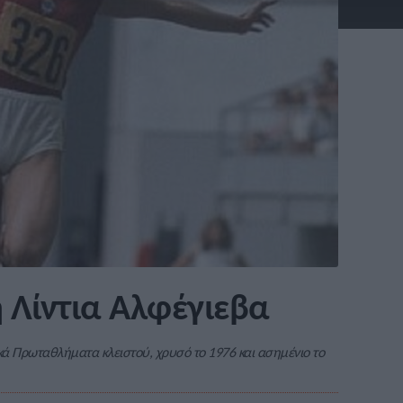
 Λίντια Αλφέγιεβα
ϊκά Πρωταθλήματα κλειστού, χρυσό το 1976 και ασημένιο το