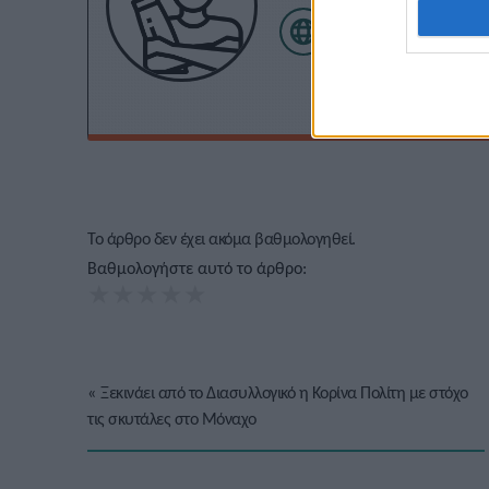
Το άρθρο δεν έχει ακόμα βαθμολογηθεί.
Βαθμολογήστε αυτό το άρθρο:
★
★
★
★
★
«
Ξεκινάει από το Διασυλλογικό η Κορίνα Πολίτη με στόχο
τις σκυτάλες στο Μόναχο