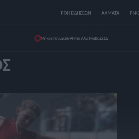
ΡΟΗ ΕΙΔΗΣΕΩΝ
ΑΛΜΑΤΑ
ΡIΨΕ
Μήκος Γυναικών
Λίντια Αλφέγιεβα
ΕΣΣΔ
ΟΣ