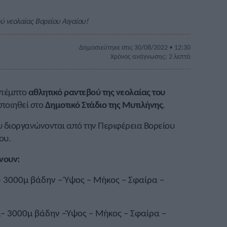
ύ νεολαίας Βορείου Αιγαίου!
Δημοσιεύτηκε στις 30/08/2022 • 12:30
Χρόνος ανάγνωσης: 2 λεπτά
 πέμπτο
αθλητικό ραντεβού της νεολαίας του
οποιηθεί στο
Δημοτικό Στάδιο της Μυτιλήνης
.
υ διοργανώνονται από την Περιφέρεια Βορείου
ου.
νουν:
– 3000μ βάδην – Ύψος – Μήκος – Σφαίρα –
μ– 3000μ βάδην –Ύψος – Μήκος – Σφαίρα –