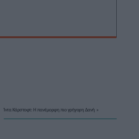
Ίντα Κάρστοφτ: Η πανέμορφη πιο γρήγορη Δανή
»