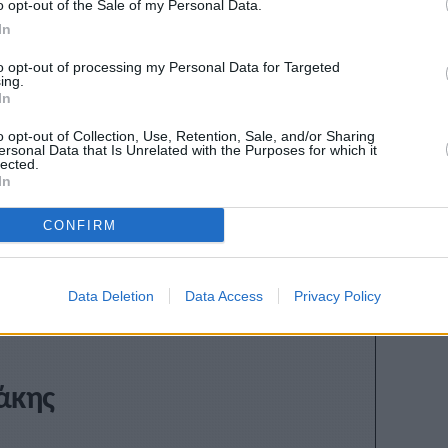
o opt-out of the Sale of my Personal Data.
 αγώνες, απαιτείται η υποβολή δήλωσης
In
δηλώνει ΑΝΕΠΙΦΥΛΑΚΤΑ, ότι αποδέχεται τους όρους
to opt-out of processing my Personal Data for Targeted
κανονισμών του
ΣΕΓΑΣ
.
ing.
In
πει να έχουν γίνει όλες οι δηλώσεις συμμετοχής,
o opt-out of Collection, Use, Retention, Sale, and/or Sharing
ρα τους.
ersonal Data that Is Unrelated with the Purposes for which it
lected.
In
CONFIRM
Stivostime των
Data Deletion
Data Access
Privacy Policy
άκης