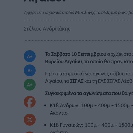
Αρχίζει στο δημοτικό στάδιο Μυτιλήνης το αθλητικό ραντεβο
Στέλιος Ανδρικάκης
Το
Σάββατο
10 Σεπτεμβρίου
αρχίζει στο
A+
Βορείου Αιγαίου
, το οποίο θα πραγματ
A-
Πρόκειται φυσικά για αγώνες στίβου πο
Αιγαίου, το
ΣΕΓΑΣ
και τη ΕΑΣ ΣΕΓΑΣ Λέσβ
A±
Συγκεκριμένα τα αγωνίσματα που θα γί
Κ18 Ανδρών: 100μ – 400μ – 1500μ 
Ακόντιο
Κ18 Γυναικών: 100μ – 400μ – 1500
Ακόντιο