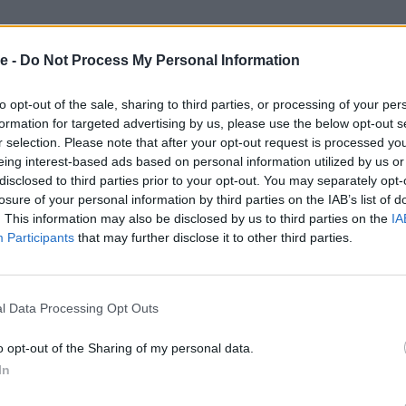
 – Ακόντιο
e -
Do Not Process My Personal Information
α – Ακόντιο
to opt-out of the sale, sharing to third parties, or processing of your per
ς – Σφαίρα
formation for targeted advertising by us, please use the below opt-out s
r selection. Please note that after your opt-out request is processed y
ος – Σφαίρα
eing interest-based ads based on personal information utilized by us or
disclosed to third parties prior to your opt-out. You may separately opt-
ται για μικτή (συμμετέχουν αγόρια και κορίτσια)
losure of your personal information by third parties on the IAB’s list of
 κάθε ομάδα θα απαρτίζεται από:
. This information may also be disclosed by us to third parties on the
IA
Participants
that may further disclose it to other third parties.
l Data Processing Opt Outs
o opt-out of the Sharing of my personal data.
In