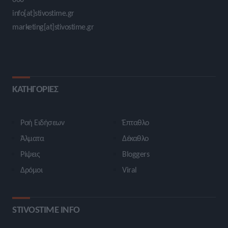
info[at]stivostime.gr
marketing[at]stivostime.gr
ΚΑΤΗΓΟΡΙΕΣ
Ροή Ειδήσεων
Έπταθλο
Άλματα
Δέκαθλο
Ρίψεις
Bloggers
Δρόμοι
Viral
STIVOSTIME INFO