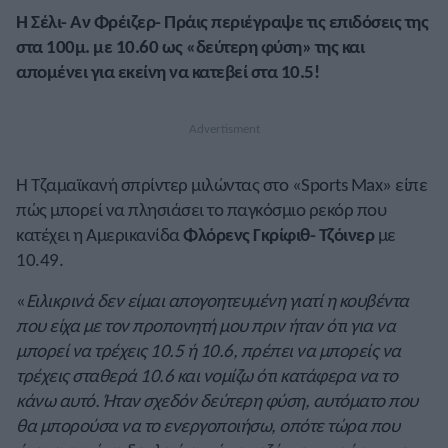
Η Σέλι- Αν Φρέιζερ- Πράις περιέγραψε τις επιδόσεις της
στα 100μ. με 10.60 ως «δεύτερη φύση» της και
απομένει για εκείνη να κατεβεί στα 10.5!
Η Τζαμαϊκανή σπρίντερ μιλώντας στο «Sports Max» είπε
πώς μπορεί να πλησιάσει το παγκόσμιο ρεκόρ που
κατέχει η Αμερικανίδα
Φλόρενς Γκρίφιθ- Τζόινερ
με
10.49.
«
Ειλικρινά δεν είμαι απογοητευμένη γιατί η κουβέντα
που είχα με τον προπονητή μου πριν ήταν ότι για να
μπορεί να τρέχεις 10.5 ή 10.6, πρέπει να μπορείς να
τρέχεις σταθερά 10.6 και νομίζω ότι κατάφερα να το
κάνω αυτό. Ήταν σχεδόν δεύτερη φύση, αυτόματο που
θα μπορούσα να το ενεργοποιήσω, οπότε τώρα που