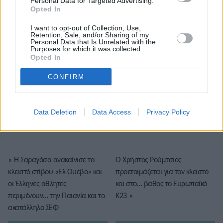
Personal Data for Targeted Advertising.
Opted In
I want to opt-out of Collection, Use,
Retention, Sale, and/or Sharing of my
Personal Data that Is Unrelated with the
Purposes for which it was collected.
Opted In
CONFIRM
Το άρθρο δεν έχει ακόμα βαθμολογηθεί.
Βαθμολογήστε αυτό το άρθρο:
★
★
★
★
★
Data Deletion
Data Access
Privacy Policy
«
Η Σαραγόσα ανακαίνισε το
Ο Χρήστος Ρούμτσιος
κλειστό στίβου «Ελ Ουέβο» και
προετοιμάζεται για τον κλειστό
οι Έλληνες αθλητές
και στο… βάθος το Ευρωπαϊκό
περιμένουν… την Παιανία και το
Κ23
»
ακατάλληλο ΣΕΦ