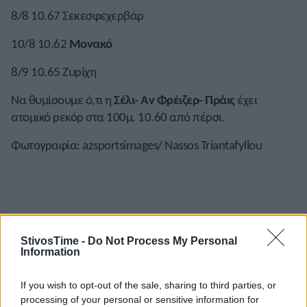
8/8 10.67 Σεκεσφεχερβάρ
10/8 10.62
Μονακό
8/9 10.65 Ζυρίχη
Να θυμίσουμε ό,τι η
Σέλι- Αν Φρέιζερ- Πράις
έχει
ατομικό ρεκόρ στα 100μ. 10.60 από πέρσι.
Φωτογραφία: azsportsimages/ Nassos Triantafyllou
StivosTime -
Do Not Process My Personal
Information
If you wish to opt-out of the sale, sharing to third parties, or
A+
A-
A±
processing of your personal or sensitive information for