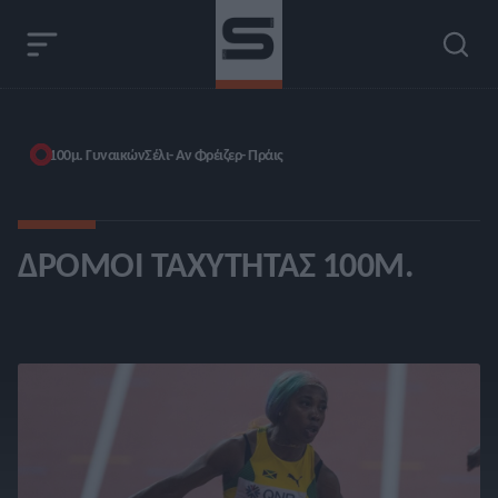
100μ. Γυναικών
Σέλι- Αν Φρέιζερ- Πράις
ΔΡΌΜΟΙ ΤΑΧΎΤΗΤΑΣ 100Μ.