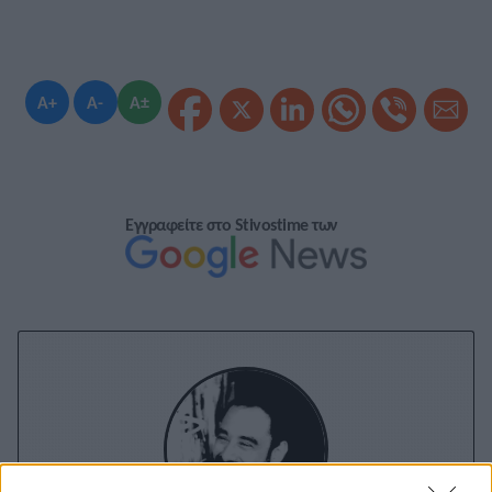
A+
A-
A±
Εγγραφείτε στο Stivostime των