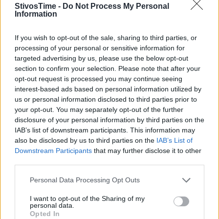
StivosTime -
Do Not Process My Personal
Information
Διονύσης Αντωνέλλος
If you wish to opt-out of the sale, sharing to third parties, or
processing of your personal or sensitive information for
Δημοσιογράφος με εμπειρία σε blogging, ραδιόφωνο και
targeted advertising by us, please use the below opt-out
τηλεόραση. Εξειδίκευση στα ελληνοτουρκικά, τον
section to confirm your selection. Please note that after your
Ολυμπιακό και τον στίβο, με ρεπορτάζ και αναλύσεις από
opt-out request is processed you may continue seeing
πρώτο χέρι που προσφέρουν γνώση και έμπνευση.
interest-based ads based on personal information utilized by
us or personal information disclosed to third parties prior to
your opt-out. You may separately opt-out of the further
disclosure of your personal information by third parties on the
IAB’s list of downstream participants. This information may
also be disclosed by us to third parties on the
IAB’s List of
Downstream Participants
that may further disclose it to other
third parties.
Το άρθρο δεν έχει ακόμα βαθμολογηθεί.
Personal Data Processing Opt Outs
Βαθμολογήστε αυτό το άρθρο:
I want to opt-out of the Sharing of my
★
★
★
★
★
personal data.
Opted In