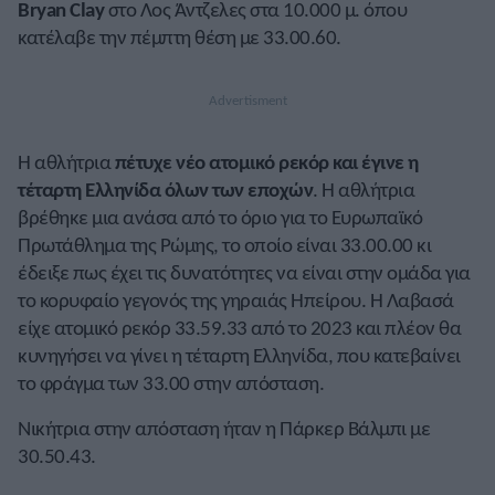
Bryan Clay
στο Λος Άντζελες στα 10.000 μ. όπου
κατέλαβε την πέμπτη θέση με 33.00.60.
Η αθλήτρια
πέτυχε νέο ατομικό ρεκόρ και έγινε η
τέταρτη Ελληνίδα όλων των εποχών
. Η αθλήτρια
βρέθηκε μια ανάσα από το όριο για το Ευρωπαϊκό
Πρωτάθλημα της Ρώμης, το οποίο είναι 33.00.00 κι
έδειξε πως έχει τις δυνατότητες να είναι στην ομάδα για
το κορυφαίο γεγονός της γηραιάς Ηπείρου. Η Λαβασά
είχε ατομικό ρεκόρ 33.59.33 από το 2023 και πλέον θα
κυνηγήσει να γίνει η τέταρτη Ελληνίδα, που κατεβαίνει
το φράγμα των 33.00 στην απόσταση.
Νικήτρια στην απόσταση ήταν η Πάρκερ Βάλμπι με
30.50.43.