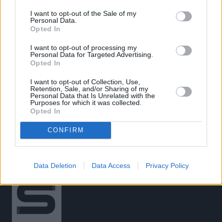
I want to opt-out of the Sale of my
Personal Data.
«
Σημαντική εξέλιξη για τρανς
Nike: Αντιδράσεις για τις
Opted In
αθλητές στίβου
«σεξιστικές» στολές των
I want to opt-out of processing my
Ολυμπιακών Αγώνων του 2024
Personal Data for Targeted Advertising.
Opted In
που αφήνουν τις γυναίκες
«σχεδόν γυμνές»
»
I want to opt-out of Collection, Use,
Retention, Sale, and/or Sharing of my
Personal Data that Is Unrelated with the
Purposes for which it was collected.
Opted In
CONFIRM
Data Deletion
Data Access
Privacy Policy