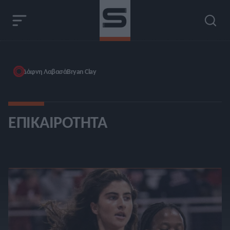
Δάφνη Λαβασά
Bryan Clay
ΕΠΙΚΑΙΡΌΤΗΤΑ