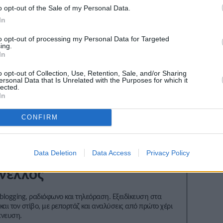
o opt-out of the Sale of my Personal Data.
In
ί κοντώ πολύ πάνω από το Sportsfeed
to opt-out of processing my Personal Data for Targeted
ing.
άκια που πετούν στον άνθρωπο
In
o opt-out of Collection, Use, Retention, Sale, and/or Sharing
ersonal Data that Is Unrelated with the Purposes for which it
lected.
Stivostime των
In
CONFIRM
Data Deletion
Data Access
Privacy Policy
νέλλος
blogging, ραδιόφωνο και τηλεόραση. Εξειδίκευση στα
και τον στίβο, με ρεπορτάζ και αναλύσεις από πρώτο χέρι
πνευση.