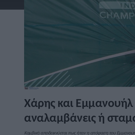
Χάρης και Εμμανουήλ 
αναλαμβάνεις ή σταμα
Κομβική αποδεικνύεται πως ήταν η απόφαση του Εμμανου