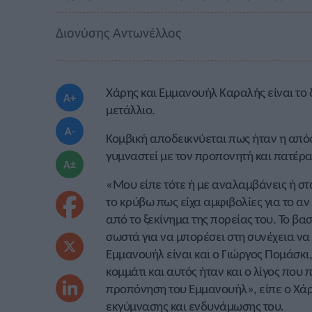
Διονύσης Αντωνέλλος
Χάρης και Εμμανουήλ Καραλής είναι το 
A+
μετάλλιο.
A-
Κομβική αποδεικνύεται πως ήταν η από
γυμναστεί με τον προπονητή και πατέρ
A±
«Μου είπε τότε ή με αναλαμβάνεις ή στ
το κρύβω πως είχα αμφιβολίες για το αν
από το ξεκίνημα της πορείας του. Το βα
σωστά για να μπορέσει στη συνέχεια να
Εμμανουήλ είναι και ο Γιώργος Πομάσκι
κομμάτι και αυτός ήταν και ο λίγος που
προπόνηση του Εμμανουήλ», είπε ο Χάρης
εκγύμνασης και ενδυνάμωσης του.