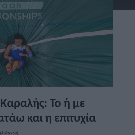
Καραλής: Το ή με
τάω και η επιτυχία
ήλ Καραλή.