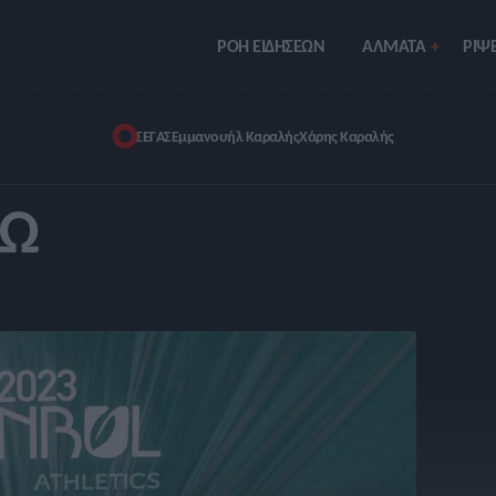
ΡΟΗ ΕΙΔΗΣΕΩΝ
ΑΛΜΑΤΑ
ΡIΨΕ
ΣΕΓΑΣ
Εμμανουήλ Καραλής
Χάρης Καραλής
ΤΏ