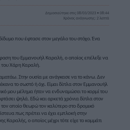
Δημοσιεύτηκε στις 08/03/2023 • 08:44
Χρόνος ανάγνωσης: 2 λεπτά
δίδυμο που έφτασε στον μεγάλο του στόχο. Ένα
φαση του Εμμανουήλ Καραλή, ο οποίος επέλεξε να
α του Χάρη Καραλή.
αματάω. Στην ουσία με ανάγκασε να το κάνω. Δεν
 έκανα το σωστό ή όχι. Είμαι δίπλα στον Εμμανουήλ
σικό μου μέλημα ήταν να ενδυναμώσει το κορμί του
 φτάσει ψηλά. Εδώ και αρκετά χρόνια δίπλα στον
, τον οποίο θεωρώ τον καλύτερο στο δρομικό
 πίστευα πως πρέπει να έχει εμπλοκή στην
 Καραλής, ο οποίος μέχρι τότε είχε το κομμάτι