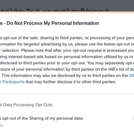
ραλής: Το ή με αναλαμβάνεις ή
e -
Do Not Process My Personal Information
 αλλά διαχειριστής της αθλητικής πορείας και η
to opt-out of the sale, sharing to third parties, or processing of your per
συνεργάστηκα με τους καλύτερους στο είδος τους»,
formation for targeted advertising by us, please use the below opt-out s
r selection. Please note that after your opt-out request is processed y
eing interest-based ads based on personal information utilized by us or
ροπονητή Μαρσίν Ζεπάνσκι ο οποίος έχει ένα
disclosed to third parties prior to your opt-out. You may separately opt-
νάσω τον Εμμανουήλ ήξερα πως για να πετύχει
losure of your personal information by third parties on the IAB’s list of
. This information may also be disclosed by us to third parties on the
IA
υς καλύτερους», είπε για την περίοδο
Participants
that may further disclose it to other third parties.
έρθηκε και στους προπονητές με τους οποίους
ονος αθλητής.
οι προπονητές με τους οποίους γυμνάστηκε ο
l Data Processing Opt Outs
ασίλης Μεγαλοοικονόμου, ο Ανδρέας Τσώνης και ο
o opt-out of the Sharing of my personal data.
 το δικό του κομμάτι συμβολής σε αυτή την
In
ται στην επίσημη σελίδα του
ΣΕΓΑΣ
.