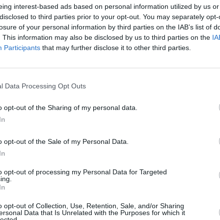
eing interest-based ads based on personal information utilized by us or
disclosed to third parties prior to your opt-out. You may separately opt-
losure of your personal information by third parties on the IAB’s list of
. This information may also be disclosed by us to third parties on the
IA
Participants
that may further disclose it to other third parties.
l Data Processing Opt Outs
o opt-out of the Sharing of my personal data.
In
o opt-out of the Sale of my Personal Data.
In
to opt-out of processing my Personal Data for Targeted
ing.
In
υτό και για μένα οι αγώνες τώρα, έχουν
η μορφή τεστ. Αυτό που χρειάζεται είναι η
o opt-out of Collection, Use, Retention, Sale, and/or Sharing
ersonal Data that Is Unrelated with the Purposes for which it
 να αντιμετωπίσω τον τραυματισμό μου. Έτσι,
lected.