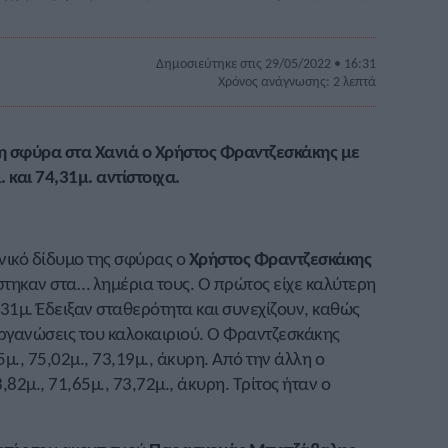
Δημοσιεύτηκε στις 29/05/2022 • 16:31
Χρόνος ανάγνωσης: 2 λεπτά
η σφύρα στα Χανιά ο Χρήστος Φραντζεσκάκης με
 και 74,31μ. αντίστοιχα.
νικό δίδυμο της σφύρας ο
Χρήστος Φραντζεσκάκης
στηκαν στα… λημέρια τους. Ο πρώτος είχε καλύτερη
,31μ. Έδειξαν σταθερότητα και συνεχίζουν, καθώς
ιοργανώσεις του καλοκαιριού. Ο Φραντζεσκάκης
5μ., 75,02μ., 73,19μ., άκυρη. Από την άλλη ο
,82μ., 71,65μ., 73,72μ., άκυρη. Τρίτος ήταν ο