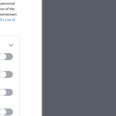
 personal
out of the
 downstream
B’s List of