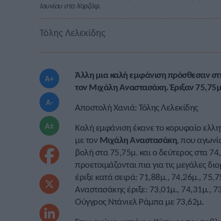
Ιουνίου στο Χορζόφ.
Τόλης Λελεκίδης
Άλλη μια καλή εμφάνιση πρόσθεσαν στ
A+
τον Μιχάλη Αναστασάκη. Έριξαν 75,75μ.
A-
Αποστολή Χανιά: Τόλης Λελεκίδης
A±
Καλή εμφάνιση έκανε το κορυφαίο ελλη
με τον
Μιχάλη Αναστασάκη
, που αγωνί
βολή στα 75,75μ. και ο δεύτερος στα 74
προετοιμάζονται πια για τις μεγάλες δ
έριξε κατά σειρά: 71,88μ., 74,26μ., 75,7
Αναστασάκης έριξε: 73,01μ., 74,31μ., 73
Ούγγρος Ντάνιελ Ράμπα με 73,62μ.