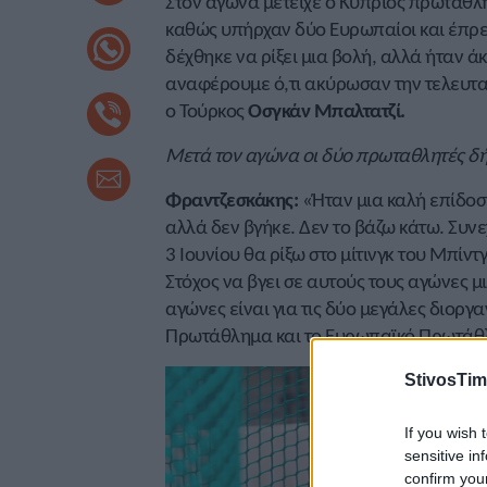
Στον αγώνα μετείχε ο Κύπριος πρωταθλ
καθώς υπήρχαν δύο Ευρωπαίοι και έπρεπε
δέχθηκε να ρίξει μια βολή, αλλά ήταν ά
αναφέρουμε ό,τι ακύρωσαν την τελευτα
ο Τούρκος
Οσγκάν Μπαλτατζί.
Μετά τον αγώνα οι δύο πρωταθλητές δ
Φραντζεσκάκης:
«Ήταν μια καλή επίδοσ
αλλά δεν βγήκε. Δεν το βάζω κάτω. Συνε
3 Ιουνίου θα ρίξω στο μίτινγκ του Μπίντγ
Στόχος να βγει σε αυτούς τους αγώνες μ
αγώνες είναι για τις δύο μεγάλες διοργα
Πρωτάθλημα και το Ευρωπαϊκό Πρωτάθ
StivosTim
If you wish 
sensitive in
confirm you