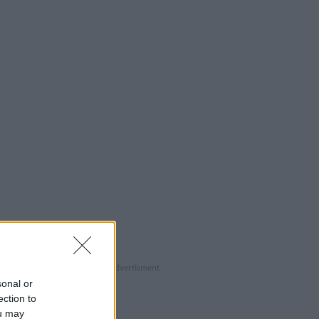
sonal or
ection to
ou may