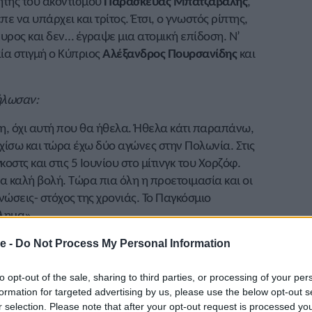
ητής του ακοντισμού
Παρασκευάς Μπατζάβαλης
,
 να υπάρχει και τρίτος. Έτσι, ο γνωστός ρίπτης,
κυρος και δεν… έγραψε μια ατομική επίδοση. Ν’
ία στιγμή ο Κύπριος
Αλέξανδρος Πουρσανίδης
και
ήλωσαν:
η, όχι αυτή που θα ήθελα. Ήθελα κάτι παραπάνω,
χίσω και τώρα έχω δύο αγώνες στην Πολωνία. Στις
κοστς και στις 5 Ιουνίου στο μίτινγκ του Χορζόφ.
ια καλή βολή. Τώρα πια όλη η προετοιμασία και οι
νώσεις- στόχος της χρονιάς. Το Παγκόσμιο
λημα».
e -
Do Not Process My Personal Information
to opt-out of the sale, sharing to third parties, or processing of your per
formation for targeted advertising by us, please use the below opt-out s
r selection. Please note that after your opt-out request is processed y