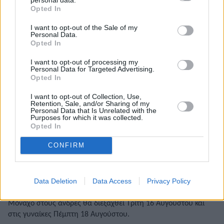
Opted In
I want to opt-out of the Sale of my
Personal Data.
Opted In
I want to opt-out of processing my
Personal Data for Targeted Advertising.
Opted In
I want to opt-out of Collection, Use,
Retention, Sale, and/or Sharing of my
Personal Data that Is Unrelated with the
Purposes for which it was collected.
Opted In
CONFIRM
Απευθείας τελικός στα 5.000μ. στο Ευρωπαϊκό
Πρωτάθλημα με 25 αθλητές και αθλήτριες
Data Deletion
Data Access
Privacy Policy
Ο τελικός στα 5.000μ. στο Ευρωπαϊκό Πρωτάθλημα στο
Μόναχο στους άνδρες θα διεξαχθεί Τρίτη 16 Αυγούστου και
στις γυναίκες Πέμπτη 18 Αυγούστου.