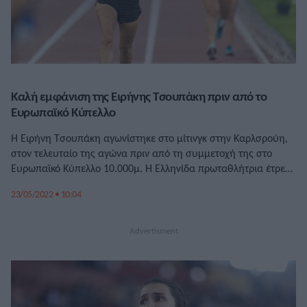
Καλή εμφάνιση της Ειρήνης Τσουπάκη πριν από το
Ευρωπαϊκό Κύπελλο
Η Ειρήνη Τσουπάκη αγωνίστηκε στο μίτινγκ στην Καρλσρούη,
στον τελευταίο της αγώνα πριν από τη συμμετοχή της στο
Ευρωπαϊκό Κύπελλο 10.000μ. Η Ελληνίδα πρωταθλήτρια έτρεξε
σε κούρσα στα 5.000μ. και τερμάτισε στην 12η θέση με
23/05/2022 • 10:04
επίδοση 16.35.64. Πέτυχε ατομικό ρεκόρ και ετοιμάζεται τώρα
να ταξιδέψει στη Γαλλία. Το προσεχές Σάββατο 28 Μαΐου
διεξάγεται το Ευρωπαϊκό […]