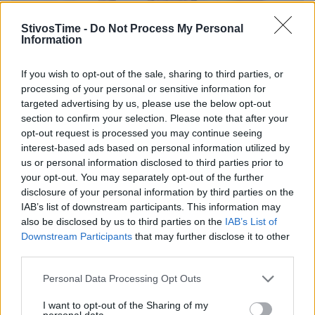
StivosTime -
Do Not Process My Personal
Information
If you wish to opt-out of the sale, sharing to third parties, or
processing of your personal or sensitive information for
targeted advertising by us, please use the below opt-out
section to confirm your selection. Please note that after your
opt-out request is processed you may continue seeing
interest-based ads based on personal information utilized by
us or personal information disclosed to third parties prior to
Η Αναστασία Μαρινάκου τρέχει 5χλμ. 30 Απριλίου στη
your opt-out. You may separately opt-out of the further
Γερμανία και 11 Ιουνίου στη Γαλλία
disclosure of your personal information by third parties on the
IAB’s list of downstream participants. This information may
Η Αναστασία Μαρινάκου βρίσκεται αυτή την εποχή για
also be disclosed by us to third parties on the
IAB’s List of
προετοιμασία στο Καρπενήσι. Ήδη έχει κλείσει δύο δυνατούς
Downstream Participants
that may further disclose it to other
αγώνες σε Γερμανία και Γαλλία. Η Ελληνίδα πρωταθλήτρια
third parties.
μετά τη νίκη στα 10χλμ. στο Μαραθώνιο στη Ρόδο, πήγε στο
15/04/2022 • 10:11
Καρπενήσι για να συνεχίσει σε υψόμετρο την προετοιμασία
Personal Data Processing Opt Outs
της. «Οι προπονήσεις ως τώρα έχουν πάει καλά. Χτίζω, βάζω
τις βάσεις […]
I want to opt-out of the Sharing of my
personal data.