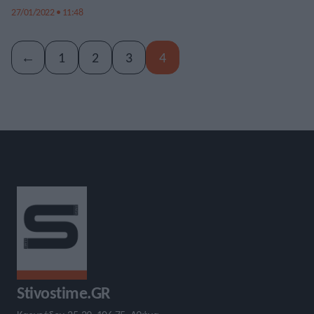
27/01/2022 • 11:48
←
1
2
3
4
Stivostime.GR