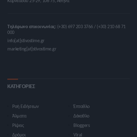
Καρνεάδου 25-29, 106 75, Αθήνα
Τηλέφωνο επικοινωνίας:
(+30) 697 203 3766 / (+30) 210 68 71
000
info[at]stivostime.gr
marketing[at]stivostime.gr
ΚΑΤΗΓΟΡΙΕΣ
Ροή Ειδήσεων
Έπταθλο
Άλματα
Δέκαθλο
Ρίψεις
Bloggers
Δρόμοι
Viral