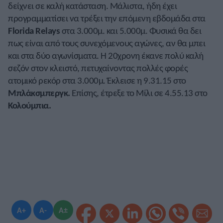
δείχνει σε καλή κατάσταση. Μάλιστα, ήδη έχει
προγραμματίσει να τρέξει την επόμενη εβδομάδα στα
Florida Relays
στα 3.000μ. και 5.000μ. Φυσικά θα δει
πως είναι από τους συνεχόμενους αγώνες, αν θα μπει
και στα δύο αγωνίσματα. Η 20χρονη έκανε πολύ καλή
σεζόν στον κλειστό, πετυχαίνοντας πολλές φορές
ατομικό ρεκόρ στα 3.000μ. Έκλεισε η 9.31.15 στο
Μπλάκσμπεργκ.
Επίσης, έτρεξε το Μίλι σε 4.55.13 στο
Κολούμπια.
A+
A-
A±