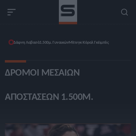
Δάφνη Λαβασά
1.500μ. Γυναικών
Μίτινγκ Κόραλ Γκέιμπλς
ΔΡΌΜΟΙ ΜΕΣΑΊΩΝ
ΑΠΟΣΤΆΣΕΩΝ 1.500Μ.