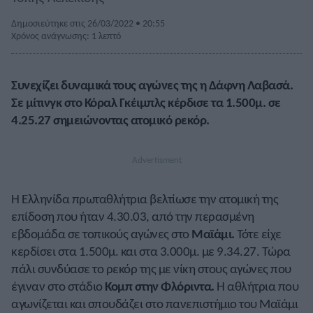
Δημοσιεύτηκε στις 26/03/2022 • 20:55
Χρόνος ανάγνωσης: 1 λεπτό
Συνεχίζει δυναμικά τους αγώνες της η Δάφνη Λαβασά.
Σε μίτινγκ στο Κόραλ Γκέιμπλς κέρδισε τα 1.500μ. σε
4.25.27 σημειώνοντας ατομικό ρεκόρ.
Η Ελληνίδα πρωταθλήτρια βελτίωσε την ατομική της
επίδοση που ήταν 4.30.03, από την περασμένη
εβδομάδα σε τοπικούς αγώνες στο
Μαϊάμι.
Τότε είχε
κερδίσει στα 1.500μ. και στα 3.000μ. με 9.34.27. Τώρα
πάλι συνδύασε το ρεκόρ της με νίκη στους αγώνες που
έγιναν στο στάδιο
Κομπ στην Φλόριντα.
Η αθλήτρια που
αγωνίζεται και σπουδάζει στο πανεπιστήμιο του Μαϊάμι