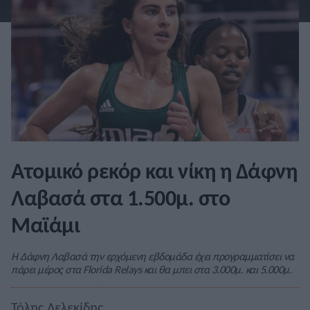
Ατομικό ρεκόρ και νίκη η Δάφνη
Λαβασά στα 1.500μ. στο
Μαϊάμι
Η Δάφνη Λαβασά την ερχόμενη εβδομάδα έχει προγραμματίσει να
πάρει μέρος στα Florida Relays και θα μπει στα 3.000μ. και 5.000μ.
Τόλης Λελεκίδης