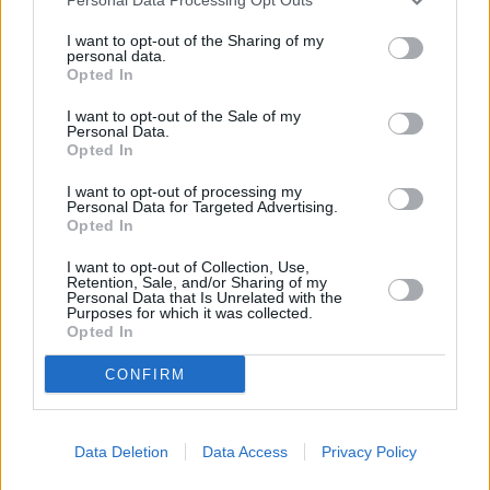
I want to opt-out of the Sharing of my
personal data.
Opted In
I want to opt-out of the Sale of my
Personal Data.
Opted In
I want to opt-out of processing my
Το άρθρο δεν έχει ακόμα βαθμολογηθεί.
Personal Data for Targeted Advertising.
Βαθμολογήστε αυτό το άρθρο:
Opted In
★
★
★
★
★
I want to opt-out of Collection, Use,
Retention, Sale, and/or Sharing of my
Personal Data that Is Unrelated with the
Purposes for which it was collected.
Opted In
«
Η Κατερίνα Στεφανίδη
Φορώντας κουστούμια, αλλά
CONFIRM
ξεκίνησε με 4,65μ. στο Όστιν
πάντα και σορτσάκια!
»
Data Deletion
Data Access
Privacy Policy