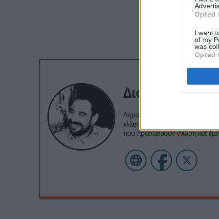
Advertis
Εγγραφείτε στο 
Opted 
I want t
of my P
was col
Opted 
Διονύσης Αντω
Δημοσιογράφος με εμπειρία σε 
ελληνοτουρκικά, τον Ολυμπιακό 
που προσφέρουν γνώση και έμ