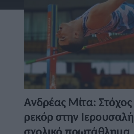
Ανδρέας Μίτα: Στόχος 
ρεκόρ στην Ιερουσαλήμ
σχολικό πρωτάθλημα