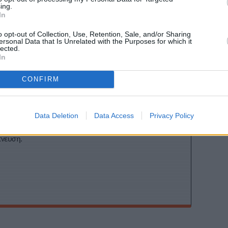
ing.
Stivostime των
In
o opt-out of Collection, Use, Retention, Sale, and/or Sharing
ersonal Data that Is Unrelated with the Purposes for which it
lected.
In
CONFIRM
νέλλος
Data Deletion
Data Access
Privacy Policy
blogging, ραδιόφωνο και τηλεόραση. Εξειδίκευση στα
και τον στίβο, με ρεπορτάζ και αναλύσεις από πρώτο χέρι
πνευση.