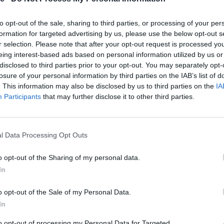
7 μ. στο σχολικό πρωτάθλημα
 ικανοποιημένοι με ένα μετάλλιο και ένα ατομικό
to opt-out of the sale, sharing to third parties, or processing of your per
γάμε την μέγιστη δυνατή επίδοση», συμπλήρωσε.
formation for targeted advertising by us, please use the below opt-out s
r selection. Please note that after your opt-out request is processed y
ροπονείται με τη Σίλα Γέροντα.
eing interest-based ads based on personal information utilized by us or
disclosed to third parties prior to your opt-out. You may separately opt-
ώρα που έχει φτιάξει ο καιρός είναι πιο εύκολα τα
losure of your personal information by third parties on the IAB’s list of
η» είπε αρχικά ο 19χρονος.
. This information may also be disclosed by us to third parties on the
IA
Participants
that may further disclose it to other third parties.
 ακόμη περισσότερη όρεξη να συγκεντρωθώ στην
λος των σχολικών του υποχρεώσεων.
l Data Processing Opt Outs
o opt-out of the Sharing of my personal data.
κού αθλητισμού στο Παναθηναϊκό Στάδιο (vid)
In
εφανίδη, Εμμανουήλ Καράλης και Νικόλ
 στα στάδια!
o opt-out of the Sale of my Personal Data.
In
to opt-out of processing my Personal Data for Targeted