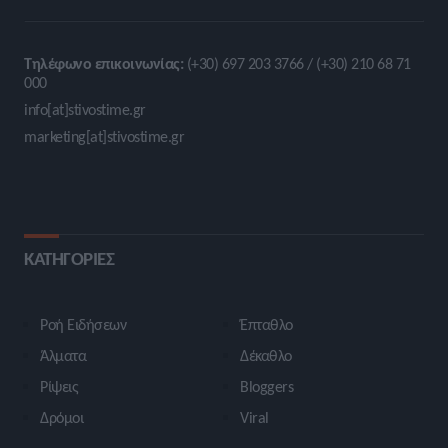
Τηλέφωνο επικοινωνίας:
(+30) 697 203 3766 / (+30) 210 68 71
000
info[at]stivostime.gr
marketing[at]stivostime.gr
ΚΑΤΗΓΟΡΙΕΣ
Ροή Ειδήσεων
Έπταθλο
Άλματα
Δέκαθλο
Ρίψεις
Bloggers
Δρόμοι
Viral