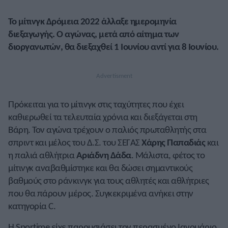
Το μίτινγκ Δρόμεια 2022 άλλαξε ημερομηνία
διεξαγωγής. Ο αγώνας, μετά από αίτημα των
διοργανωτών, θα διεξαχθεί 1 Ιουνίου αντί για 8 Ιουνίου.
Πρόκειται για το μίτινγκ στις ταχύτητες που έχει
καθιερωθεί τα τελευταία χρόνια και διεξάγεται στη
Βάρη. Τον αγώνα τρέχουν ο παλιός πρωταθλητής στα
σπριντ και μέλος του Δ.Σ. του ΣΕΓΑΣ
Χάρης Παπαδιάς
και
η παλιά αθλήτρια
Αριάδνη Δάδα
. Μάλιστα, φέτος το
μίτινγκ αναβαθμίστηκε και θα δώσει σημαντικούς
βαθμούς στο ράνκινγκ για τους αθλητές και αθλήτριες
που θα πάρουν μέρος. Συγκεκριμένα ανήκει στην
κατηγορία C.
Η Sportime είχε παρουσιάσει τον περασμένο Ιανουάριο