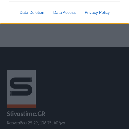
στο Παγκόσμιο Ομάδων στη
το Παγκόσμιο και το Ευρωπαϊκό
Μουσκάτ
στα 20χλμ. βάδην- Στη Μουσκάτ
Data Deletion
Data Access
Privacy Policy
για την Ομάδα
»
Stivostime.GR
Καρνεάδου 25-29, 106 75, Αθήνα