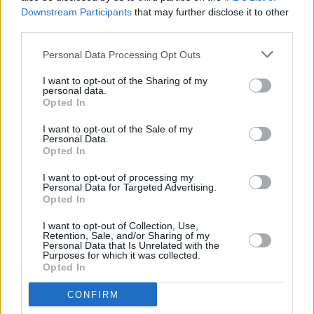
Downstream Participants
that may further disclose it to other
third parties.
Τόλης Λελεκίδης
Personal Data Processing Opt Outs
I want to opt-out of the Sharing of my
personal data.
Opted In
I want to opt-out of the Sale of my
Personal Data.
Opted In
I want to opt-out of processing my
Personal Data for Targeted Advertising.
Opted In
Το άρθρο δεν έχει ακόμα βαθμολογηθεί.
Βαθμολογήστε αυτό το άρθρο:
I want to opt-out of Collection, Use,
★
★
★
★
★
Retention, Sale, and/or Sharing of my
Personal Data that Is Unrelated with the
Purposes for which it was collected.
Opted In
CONFIRM
«
Η Ελλάδα με οκτώ βαδιστές
Όλγα Φιάσκα: Στόχος το όριο για