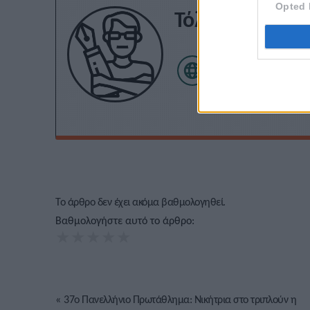
Opted 
Τόλης Λελεκίδ
Το άρθρο δεν έχει ακόμα βαθμολογηθεί.
Βαθμολογήστε αυτό το άρθρο:
★
★
★
★
★
«
37ο Πανελλήνιο Πρωτάθλημα: Νικήτρια στο τριπλούν η