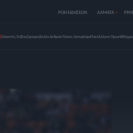
ΡΟΗ ΕΙΔΗΣΕΩΝ
ΑΛΜΑΤΑ
ΡIΨΕ
Κλειστός Στίβος
Σφαιροβολία Ανδρών
Τάσος Λατιφλάρι
Πανελλήνιο Πρωτάθλημα