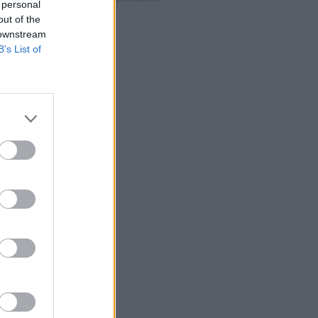
 personal
out of the
 downstream
B’s List of