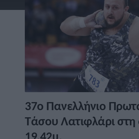
37ο Πανελλήνιο Πρωτ
Τάσου Λατιφλάρι στη
19,42μ.