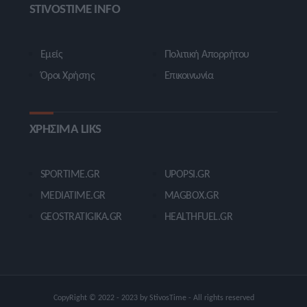
STIVOSTIME INFO
Εμείς
Πολιτική Απορρήτου
Όροι Χρήσης
Επικοινωνία
ΧΡΗΣΙΜΑ LIKS
SPORTIME.GR
UPOPSI.GR
MEDIATIME.GR
MAGBOX.GR
GEOSTRATIGIKA.GR
HEALTHFUEL.GR
CopyRight © 2022 - 2023 by StivosTime - All rights reserved