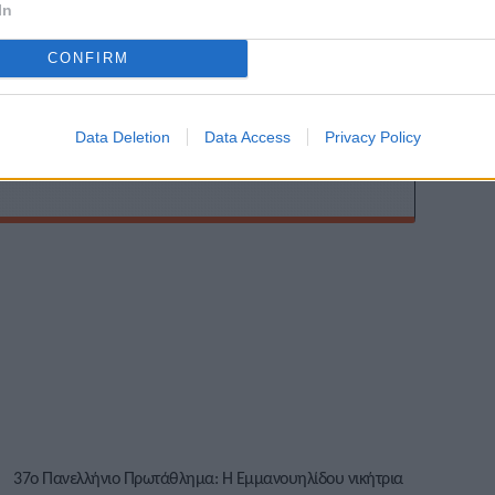
In
ης
CONFIRM
Data Deletion
Data Access
Privacy Policy
37ο Πανελλήνιο Πρωτάθλημα: Η Εμμανουηλίδου νικήτρια