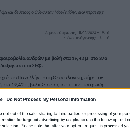
φλάρι και δεύτερος ο Οδυσσέας Μουζενίδης, ενώ πέρσι είχε
Δημοσιεύτηκε στις 18/02/2023 • 19:16
Χρόνος ανάγνωσης: 1 λεπτό
σφαιροβολία ανδρών με βολή στα 19,42 μ. στο 37ο
ιεξάγεται στο ΣΕΦ.
ιχτό στο Πανελλήνιο στη Θεσσαλονίκη, πήρε τον
ή στα 19,42μ., βελτιώνοντας το ατομικό του ρεκόρ
ς ήταν ο
Οδυσσέας Μουζενίδης
με 18,18μ. Οι δύο
αν ρόλους φέτος, καθώς πέρσι ο Μουζενίδης είχε
e -
Do Not Process My Personal Information
ο είχε πάρει ο Λατιφλάρι. Τρίτος στον αγώνα ήταν ο
 είναι ατομικό του ρεκόρ.
to opt-out of the sale, sharing to third parties, or processing of your per
formation for targeted advertising by us, please use the below opt-out s
r selection. Please note that after your opt-out request is processed y