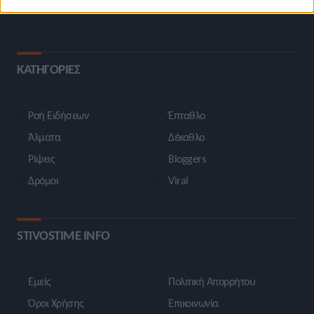
ΚΑΤΗΓΟΡΙΕΣ
Ροή Ειδήσεων
Έπταθλο
Άλματα
Δέκαθλο
Ρίψεις
Bloggers
Δρόμοι
Viral
STIVOSTIME INFO
Εμείς
Πολιτική Απορρήτου
Όροι Χρήσης
Επικοινωνία