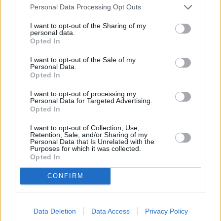
Personal Data Processing Opt Outs
I want to opt-out of the Sharing of my
personal data.
Opted In
I want to opt-out of the Sale of my
Personal Data.
Opted In
I want to opt-out of processing my
Personal Data for Targeted Advertising.
Opted In
Stivostime.GR
I want to opt-out of Collection, Use,
Καρνεάδου 25-29, 106 75, Αθήνα
Retention, Sale, and/or Sharing of my
Personal Data that Is Unrelated with the
Purposes for which it was collected.
Opted In
Τηλέφωνο επικοινωνίας:
(+30) 697 203 3766 / (+30) 210 68 71
CONFIRM
000
info[at]stivostime.gr
marketing[at]stivostime.gr
Data Deletion
Data Access
Privacy Policy