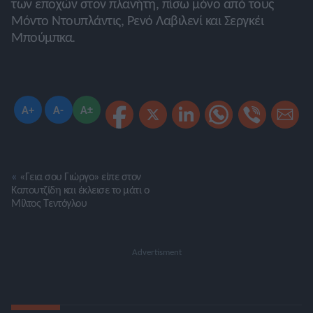
των εποχών στον πλανήτη, πίσω μόνο από τους
Μόντο Ντουπλάντις, Ρενό Λαβιλενί και Σεργκέι
Μπούμπκα.
A+
A-
A±
«
«Γεια σου Γιώργο» είπε στον
Καπουτζίδη και έκλεισε το μάτι ο
Μίλτος Τεντόγλου