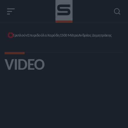
Τριπλούν
Σπυριδούλα Καρύδη
1500 Μέτρα
Ανδρέας Δημητράκης
VIDEO