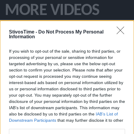
MORE VIDEOS
StivosTime -
Do Not Process My Personal
ΆΛΜΑ ΕΙΣ ΜΉΚΟΣ
PROMO
Information
If you wish to opt-out of the sale, sharing to third parties, or
processing of your personal or sensitive information for
targeted advertising by us, please use the below opt-out
section to confirm your selection. Please note that after your
opt-out request is processed you may continue seeing
interest-based ads based on personal information utilized by
us or personal information disclosed to third parties prior to
your opt-out. You may separately opt-out of the further
disclosure of your personal information by third parties on the
«Γεια σου Γιώργο» είπε στον Καπουτζίδη
Gazzetta Awar
IAB’s list of downstream participants. This information may
και έκλεισε το μάτι ο Μίλτος Τεντόγλου
της χρονιάς ο
also be disclosed by us to third parties on the
IAB’s List of
Downstream Participants
that may further disclose it to other
third parties.