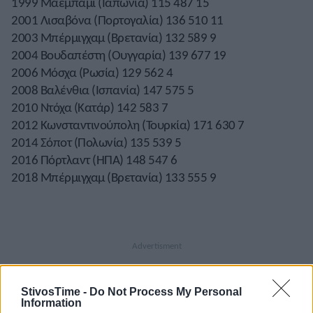
1999 Μαεμπάμι (Ιαπωνία) 115 487 15
2001 Λισαβόνα (Πορτογαλία) 136 510 11
2003 Μπέρμιγχαμ (Βρετανία) 132 589 9
2004 Βουδαπέστη (Ουγγαρία) 139 677 19
2006 Μόσχα (Ρωσία) 129 562 4
2008 Βαλένθια (Ισπανία) 147 575 5
2010 Ντόχα (Κατάρ) 142 583 7
2012 Κωνσταντινούπολη (Τουρκία) 171 630 7
2014 Σόποτ (Πολωνία) 135 539 5
2016 Πόρτλαντ (ΗΠΑ) 148 547 6
2018 Μπέρμιγχαμ (Βρετανία) 133 555 9
StivosTime -
Do Not Process My Personal
Information