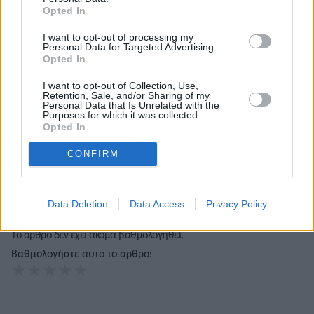
Opted In
I want to opt-out of processing my
Personal Data for Targeted Advertising.
Opted In
Τόλης Λελεκίδης
I want to opt-out of Collection, Use,
Retention, Sale, and/or Sharing of my
Personal Data that Is Unrelated with the
Purposes for which it was collected.
Opted In
CONFIRM
Data Deletion
Data Access
Privacy Policy
Το άρθρο δεν έχει ακόμα βαθμολογηθεί.
Βαθμολογήστε αυτό το άρθρο:
★
★
★
★
★