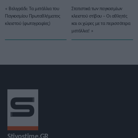
«
Βελιγράδι: Τα μετάλλια του
Στατιστικά των παγκοσμίων
Παγκοσμίου Πρωταθλήματος
κλειστού στίβου – Οι αθλητές
κλειστού (φωτογραφίες)
και οι χώρες με τα περισσότερα
μετάλλια!
»
Stivostime.GR