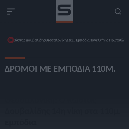
Κώστας Δουβαλίδης
Θεσσαλονίκη
110μ. Εμπόδια
Πανελλήνιο Πρωτάθλημ
ΔΡΌΜΟΙ ΜΕ ΕΜΠΌΔΙΑ 110Μ.
Θεσσαλονίκη: Ο Κώστας
Δουβαλίδης 14η νίκη στα 110μ.
εμπόδια