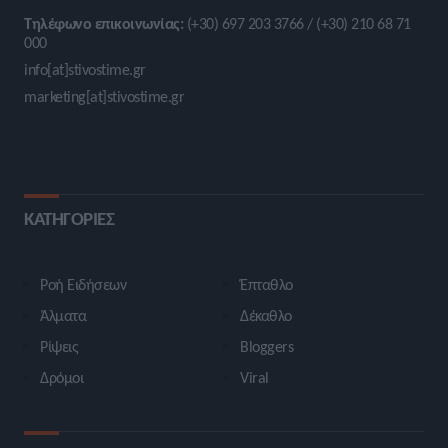
Τηλέφωνο επικοινωνίας:
(+30) 697 203 3766 / (+30) 210 68 71
000
info[at]stivostime.gr
marketing[at]stivostime.gr
ΚΑΤΗΓΟΡΙΕΣ
Ροή Ειδήσεων
Έπταθλο
Άλματα
Δέκαθλο
Ρίψεις
Bloggers
Δρόμοι
Viral