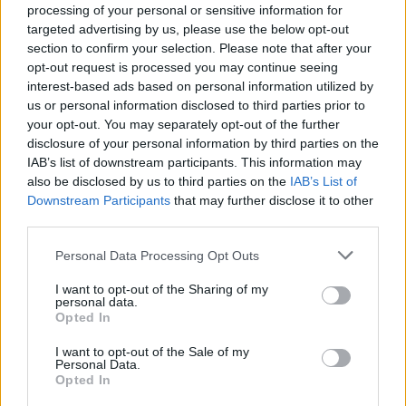
Τόλης Λελεκίδης
processing of your personal or sensitive information for
targeted advertising by us, please use the below opt-out
section to confirm your selection. Please note that after your
opt-out request is processed you may continue seeing
interest-based ads based on personal information utilized by
us or personal information disclosed to third parties prior to
your opt-out. You may separately opt-out of the further
disclosure of your personal information by third parties on the
IAB’s list of downstream participants. This information may
also be disclosed by us to third parties on the
IAB’s List of
Downstream Participants
that may further disclose it to other
third parties.
Το άρθρο δεν έχει ακόμα βαθμολογηθεί.
Βαθμολογήστε αυτό το άρθρο:
Personal Data Processing Opt Outs
★
★
★
★
★
I want to opt-out of the Sharing of my
personal data.
Opted In
«
Θεσσαλονίκη: Σφυροβολία
Θεσσαλονίκη: Η Ελισάβετ
I want to opt-out of the Sale of my
Personal Data.
Ανδρών: Τρίτη νίκη του Χρήστου
Πεσιρίδου 8η νίκη στα 100μ.
Opted In
Φραντζεσκάκη με μεγάλη βολή
εμπόδια
»