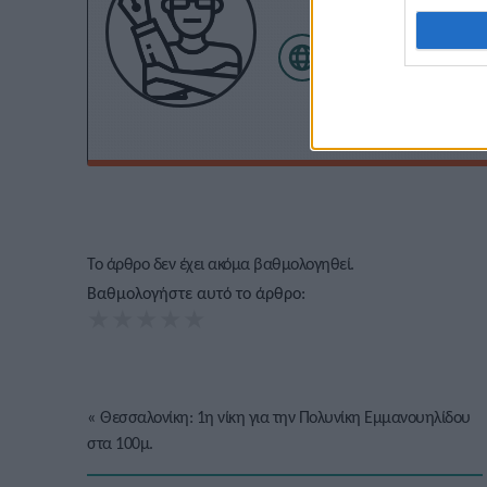
Το άρθρο δεν έχει ακόμα βαθμολογηθεί.
Βαθμολογήστε αυτό το άρθρο:
★
★
★
★
★
«
Θεσσαλονίκη: 1η νίκη για την Πολυνίκη Εμμανουηλίδου
στα 100μ.