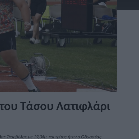
 του Τάσου Λατιφλάρι
ας Σκαρβέλης με 19,34μ. και τρίτος ήταν ο Οδυσσέας