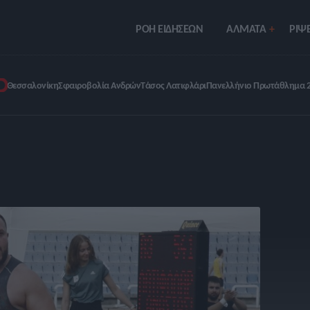
ΡΟΗ ΕΙΔΗΣΕΩΝ
ΑΛΜΑΤΑ
ΡIΨΕ
Θεσσαλονίκη
Σφαιροβολία Ανδρών
Τάσος Λατιφλάρι
Πανελλήνιο Πρωτάθλημα 