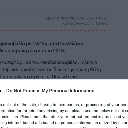
Δημοσιεύτηκε στις 25/06/2022 • 19:18
Χρόνος ανάγνωσης: 1 λεπτό
σφαιροβολία με 19,43μ. στο Πανελλήνιο
εύτερη νίκη του μετά το 2016.
ου Λατιφλάρι και του
Νικόλα Σκαρβέλη.
Τελικά ο
,43μ. και αρκούσε να του δώσει την πρώτη θέση.
β
ήταν η δεύτερη νίκη σε Πανελλήνια
 το 2016. Ο Σκαρβέλης ήταν δεύτερος με 19,34μ.,
ς
με 18,95μ.
e -
Do Not Process My Personal Information
 Κένταυρος) 19,43μ., Νικόλας Σκαρβέλης (ΓΣ
to opt-out of the sale, sharing to third parties, or processing of your per
ς (ΑΣ Κένταυρος) 18,95μ., Ιάσονας Μαχαίρας (ΓΣ
formation for targeted advertising by us, please use the below opt-out s
ας Οικονόμου (ΑΕ Μεσογείων Αμεινίας) 17,41μ.,
r selection. Please note that after your opt-out request is processed y
eing interest-based ads based on personal information utilized by us or
, Ηλίας Σουγλάκος (ΓΣ Αρκαδίας) 16,67μ.,