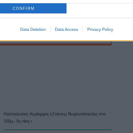
CONFIRM
Data Deletion
Data Access
Privacy Policy
Θεσσαλονίκη: Κυρίαρχος ο Γιάννης Νυφαντόπουλος στα
100μ.- 5η νίκη
»