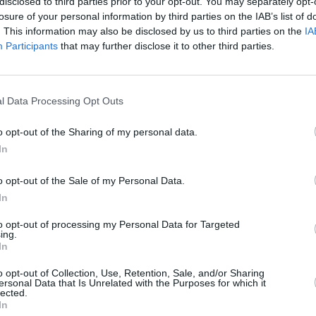
disclosed to third parties prior to your opt-out. You may separately opt-
16,19μ., Γεράσιμος Θεοδώρου (Ολυμπιακός ΣΦΠ)
losure of your personal information by third parties on the IAB’s list of
νίων ο Κύδων) 15,92μ., Δημήτρης Κωτσιάκος
. This information may also be disclosed by us to third parties on the
IA
άνης Μαυροδόντης (ΓΑΣ Χολαργού) 15,31μ.
Participants
that may further disclose it to other third parties.
l Data Processing Opt Outs
o opt-out of the Sharing of my personal data.
In
o opt-out of the Sale of my Personal Data.
Stivostime των
In
to opt-out of processing my Personal Data for Targeted
ing.
In
o opt-out of Collection, Use, Retention, Sale, and/or Sharing
ersonal Data that Is Unrelated with the Purposes for which it
lected.
ης
In