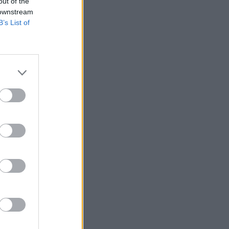
out of the
 downstream
B’s List of