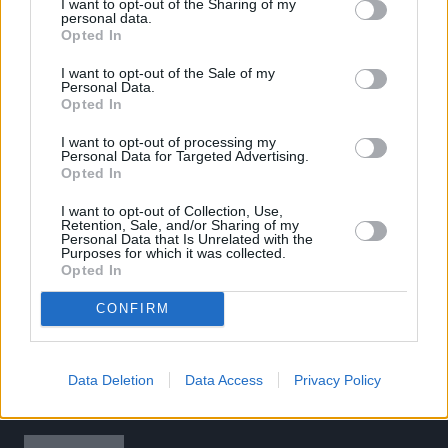
I want to opt-out of the Sharing of my
personal data.
Το άρθρο δεν έχει ακόμα βαθμολογηθεί.
Opted In
Βαθμολογήστε αυτό το άρθρο:
I want to opt-out of the Sale of my
★
★
★
★
★
Personal Data.
Opted In
I want to opt-out of processing my
Personal Data for Targeted Advertising.
«
Θεσσαλονίκη: 1η ημέρα: Πρωί
Θεσσαλονίκη: 1η ημέρα: Πρωί
Opted In
(προκριματικοί)- Οι 8 του τελικού
(προκριματικοί)- Οι 15 του
I want to opt-out of Collection, Use,
στα 800μ. ανδρών
τελικού στη δισκοβολία ανδρών
Retention, Sale, and/or Sharing of my
Personal Data that Is Unrelated with the
»
Purposes for which it was collected.
Opted In
CONFIRM
Data Deletion
Data Access
Privacy Policy