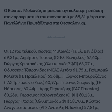
Ο Κώστας Μυλωνάς σημείωσε την καλύτερη επίδοση
στον προκριματικό του ακοντισμού με 69,31 μέτρα στο
Πανελλήνιο Πρωτάθλημα στη Θεσσαλονίκη.
Οι 12 του τελικού: Κώστας Μυλωνάς (ΓΣ Ελ. Βενιζέλος)
69,31μ., Δημήτρης Τσίτσος (ΓΣ Ελ. Βενιζέλος) 67,60μ.,
Γιώργος Χριστακάκος (Ολυμπιακός ΣΦΠ) 63,07μ.,
Οδυσσέας Τζειρανίδης (ΜΕΑΣ Αετός) 61,75μ., Γκάμπριελ
Κολέτσι (ΓΕ Ηρακλείου) 61,68μ., Γιώργος Μπουραζάνας
(ΓΑΣ Τρικάλων ο Ζευς) 60,97μ., Γιώργος Στεφανής (ΓΕ
Νάουσας) 60,44μ., Άρης Περιστέρης (ΓΑΣ Παιανίας)
60,26μ., Γεράσιμος Καλογεράκης (ΟΦΗ) 60,13μ.,
Γιώργος Ήλτσιος (Ολυμπιακός ΣΦΠ) 58,70μ., Κώστας
Αναγνωστόπουλος (ΑΓΣ Ανατολή Ν. Ιωνίας) 57,81μ.,