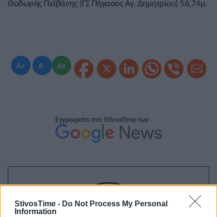
Θοδωρής Πεϊβάνης (ΓΣ Πήγασος Αγ. Δημητρίου) 56,74μ.
A+
A-
A±
Εγγραφείτε στο Stivostime των
StivosTime -
Do Not Process My Personal
Information