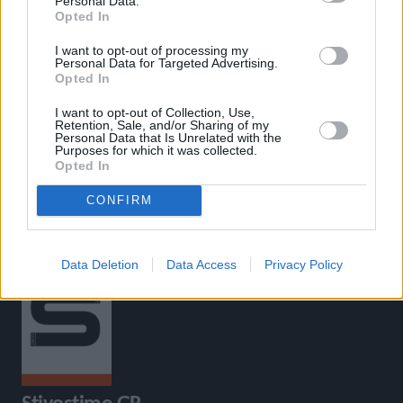
Personal Data.
Opted In
«
Θεσσαλονίκη: 1η ημέρα: Πρωί
Μεγάλες επιδόσεις και ρεκόρ- Τι
I want to opt-out of processing my
(προκριματικοί)- Οι 16 των
γίνεται σε άλλα ευρωπαϊκά
Personal Data for Targeted Advertising.
τελικών σειρών στα 200μ.
πρωταθλήματα
»
Opted In
ανδρών
I want to opt-out of Collection, Use,
Retention, Sale, and/or Sharing of my
Personal Data that Is Unrelated with the
Purposes for which it was collected.
Opted In
CONFIRM
Data Deletion
Data Access
Privacy Policy
Stivostime.GR