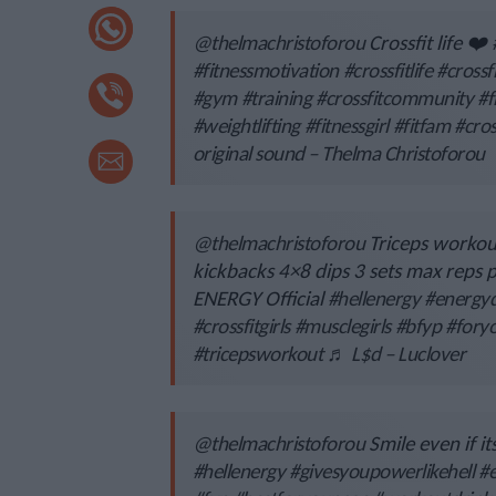
@thelmachristoforou
Crossfit life ❤️
#fitnessmotivation
#crossfitlife
#crossf
#gym
#training
#crossfitcommunity
#f
#weightlifting
#fitnessgirl
#fitfam
#cros
original sound – Thelma Christoforou
@thelmachristoforou
Triceps workout
kickbacks 4×8 dips 3 sets max reps
ENERGY Official
#hellenergy
#energyd
#crossfitgirls
#musclegirls
#bfyp
#fory
#tricepsworkout
♬ L$d – Luclover
@thelmachristoforou
Smile even if 
#hellenergy
#givesyoupowerlikehell
#