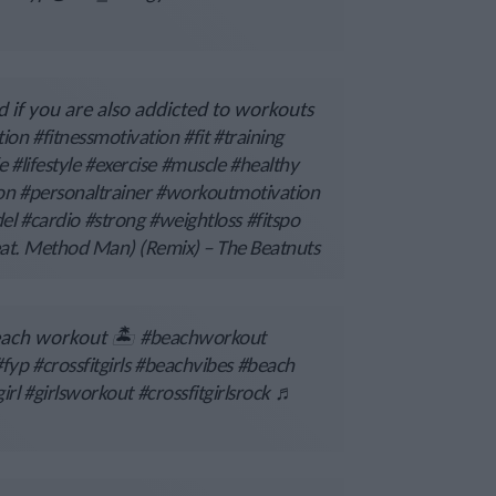
 if you are also addicted to workouts
tion
#fitnessmotivation
#fit
#training
e
#lifestyle
#exercise
#muscle
#healthy
on
#personaltrainer
#workoutmotivation
el
#cardio
#strong
#weightloss
#fitspo
at. Method Man) (Remix) – The Beatnuts
each workout 🏝
#beachworkout
#fyp
#crossfitgirls
#beachvibes
#beach
irl
#girlsworkout
#crossfitgirlsrock
♬