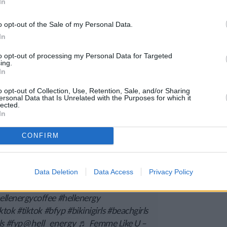
In
o opt-out of the Sale of my Personal Data.
In
o the work 💥
#hellenergy
ffee
#crossfitgirls
#girlswholift
#runners
to opt-out of processing my Personal Data for Targeted
ing.
fe
#girlswithmuscle
#athletegirls
In
. Infared) – Fat Joe & Remy Ma & French
o opt-out of Collection, Use, Retention, Sale, and/or Sharing
ersonal Data that Is Unrelated with the Purposes for which it
lected.
In
nother workout 💦
#workout
#gymrat
CONFIRM
orkout
#bfyp
#fyp
#fypシ
#bestforyou
at – Myles Erlick
Data Deletion
Data Access
Privacy Policy
ellenergycoffee
#hellenergy
iktok
#tiktok
#bfyp
#bikinigirls
#beachgirls
ls
#fyp
@hell_energy
♬ Femme Like U –