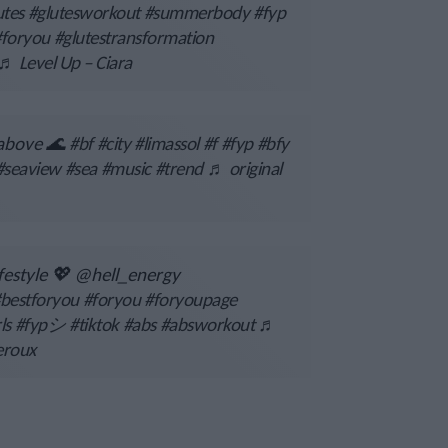
utes
#glutesworkout
#summerbody
#fyp
#foryou
#glutestransformation
♬ Level Up – Ciara
 above 🌊
#bf
#city
#limassol
#f
#fyp
#bfy
#seaview
#sea
#music
#trend
♬ original
festyle 💖 @hell_energy
bestforyou
#foryou
#foryoupage
ls
#fypシ
#tiktok
#abs
#absworkout
♬
heroux