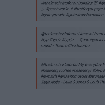
@thelmachristoforou
Building 🍑
#gl
シ
#peachworkout
#bestforyoupage
#glutesgrowth
#glutestransformation
@thelmachristoforou
Limassol from
#fyp
#fypシ
#fypシ゚
#june
#gemini
sound – Thelma Christoforou
@thelmachristoforou
My everyday li
#hellenergycoffee
#hellenergy
#bfyp
#
#gymgirls
#girlswithmuscles
#stronggir
Jiggle Jiggle – Duke & Jones & Louis T