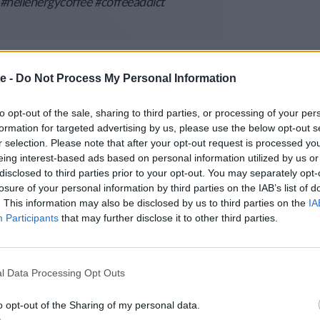
#hellenergycoffee
#coffeeaddict
ove some upper body workout 💪🏻
e -
Do Not Process My Personal Information
#energydrink
#hellenergycoffee
ssfitgirls
#upperbodyworkout
#bfyp
to opt-out of the sale, sharing to third parties, or processing of your per
formation for targeted advertising by us, please use the below opt-out s
mini & Lookas) – Flo Rida
r selection. Please note that after your opt-out request is processed y
eing interest-based ads based on personal information utilized by us or
disclosed to third parties prior to your opt-out. You may separately opt-
 girl ☀️ @HELL ENERGY Official
losure of your personal information by third parties on the IAB’s list of
. This information may also be disclosed by us to third parties on the
IA
syoupowerlikehell
#bfyp
#fyp
#coffee
Participants
that may further disclose it to other third parties.
Juicy – Doja Cat
l Data Processing Opt Outs
yianapa
#ayianapa2022
#summervibes
#cyprus
#hollywood
#bfyp
♬ Tiny Room
o opt-out of the Sharing of my personal data.