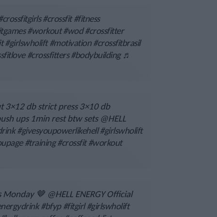
#crossfitgirls
#crossfit
#fitness
itgames
#workout
#wod
#crossfitter
it
#girlswholift
#motivation
#crossfitbrasil
sfitlove
#crossfitters
#bodybuilding
♬
 3×12 db strict press 3×10 db
 push ups 1min rest btw sets @HELL
rink
#givesyoupowerlikehell
#girlswholift
oupage
#training
#crossfit
#workout
its Monday 🤎 @HELL ENERGY Official
energydrink
#bfyp
#fitgirl
#girlswholift