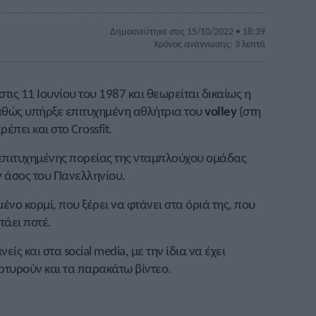
Δημοσιεύτηκε στις 15/10/2022 • 18:39
Χρόνος ανάγνωσης: 3 λεπτά
στις 11 Ιουνίου του 1987 και θεωρείται δικαίως η
αθώς υπήρξε επιτυχημένη αθλήτρια του
volley
(στη
πει και στο Crossfit.
επιτυχημένης πορείας της νταμπλούχου ομάδας
 άσος του Πανελληνίου.
ένο κορμί, που ξέρει να φτάνει στα όριά της, που
τάει ποτέ.
ίς και στα social media, με την ίδια να έχει
τυρούν και τα παρακάτω βίντεο.