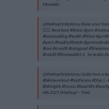
Monaldin
@thelmachristoforou
Raise your hand
🙋🏻‍♀️
#workout
#fitness
#gym
#motiva
#bodybuilding
#health
#fitfam
#gymlif
#sport
#healthylifestyle
#gymmotivati
#love
#crossfit
#instagood
#fitnessmod
#instafit
#fitnessaddict
♬ Se Acabo (fe
@thelmachristoforou
Gotta love a b
#bikiniworkout
#bestforyou
#bfypシ
#bikinigirls
#foryou
#beachlife
#beachg
Hits 2021 (Mashup) – Trinix