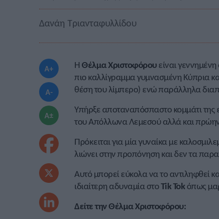
Δανάη Τριανταφυλλίδου
Η
Θέλμα Χριστοφόρου
είναι γεννημένη 
A+
πιο καλλίγραμμα γυμνασμένη Κύπρια κ
θέση του λίμπερο) ενώ παράλληλα διαπρέ
A-
Υπήρξε αποταναπόσπαστο κομμάτι της 
A±
του Απόλλωνα Λεμεσού αλλά και πρώην
Πρόκειται για μία γυναίκα με καλοσμιλεμ
λιώνει στην προπόνηση και δεν τα παρα
Αυτό μπορεί εύκολα να το αντιληφθεί κανε
ιδιαίτερη αδυναμία στο
Tik Tok
όπως μαρ
Δείτε την Θέλμα Χριστοφόρου: