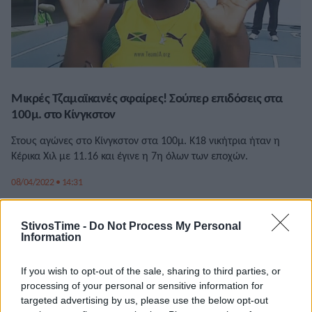
Μικρές Τζαμαϊκανές σφαίρες! Σούπερ επιδόσεις στα
100μ. στο Κίνγκστον
Στους αγώνες στο Κίνγκστον στα 100μ. Κ18 νικήτρια ήταν η
Κέρικα Χιλ με 11.16 και έγινε η 7η όλων των εποχών.
08/04/2022 • 14:31
StivosTime -
Do Not Process My Personal
Information
If you wish to opt-out of the sale, sharing to third parties, or
processing of your personal or sensitive information for
targeted advertising by us, please use the below opt-out