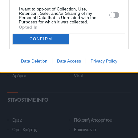
I want to opt-out of Collection, Use,
Retention, Sale, and/or Sharing of my
Personal Data that Is Unrelated with the
Purposes for which it was collected.
ΚΑΤΗΓΟΡΙΕΣ
Opted In
CONFIRM
Ροή Ειδήσεων
Έπταθλο
Άλματα
Δέκαθλο
Data Deletion
Data Access
Privacy Policy
Ρίψεις
Bloggers
Δρόμοι
Viral
STIVOSTIME INFO
Εμείς
Πολιτική Απορρήτου
Όροι Χρήσης
Επικοινωνία