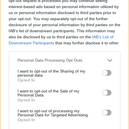
opt-out request is processed you may continue seeing
interest-based ads based on personal information utilized by
us or personal information disclosed to third parties prior to
your opt-out. You may separately opt-out of the further
disclosure of your personal information by third parties on the
IAB’s list of downstream participants. This information may
also be disclosed by us to third parties on the
IAB’s List of
Ο Φώτης Ζησιμόπουλος καλεί τον κόσμο να εμψυχώσει
Downstream Participants
that may further disclose it to other
third parties.
τους Σπαρταθλητές
Personal Data Processing Opt Outs
Την Τρίτη 27 Σεπτεμβρίου στις 12.00 είναι προγραμματισμένη
η συνέντευξη Τύπου για το 40ο Σπάρταθλον στη Γλυφάδα.
I want to opt-out of the Sharing of my
personal data.
26/09/2022 • 16:01
Opted In
I want to opt-out of the Sale of my
Personal Data.
Opted In
I want to opt-out of processing my
Personal Data for Targeted Advertising.
Opted In