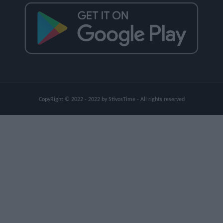
CopyRight © 2022 - 2022 by StivosTime - All rights reserved