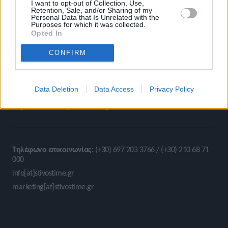
I want to opt-out of Collection, Use,
Retention, Sale, and/or Sharing of my
Personal Data that Is Unrelated with the
Purposes for which it was collected.
Opted In
CONFIRM
Stivostime.GR
Data Deletion
Data Access
Privacy Policy
Καρνεάδου 25-29, 106 75, Αθήνα
Τηλέφωνο επικοινωνίας:
(+30) 697 203 3766 / (+30) 210 68 71
000
info[at]stivostime.gr
marketing[at]stivostime.gr