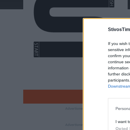
StivosTim
If you wish 
sensitive in
confirm you
continue se
information 
further disc
participants
Downstream 
Persona
I want t
Opted 