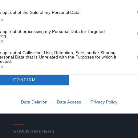
o opt-out of the Sale of my Personal Data.
In
to opt-out of processing my Personal Data for Targeted
ing.
In
o opt-out of Collection, Use, Retention, Sale, and/or Sharing
ersonal Data that Is Unrelated with the Purposes for which it
ΚΑΤΗΓΟΡΙΕΣ
lected.
In
Ροή Ειδήσεων
Έπταθλο
CONFIRM
Άλματα
Δέκαθλο
Ρίψεις
Bloggers
Data Deletion
Data Access
Privacy Policy
Δρόμοι
Viral
STIVOSTIME INFO