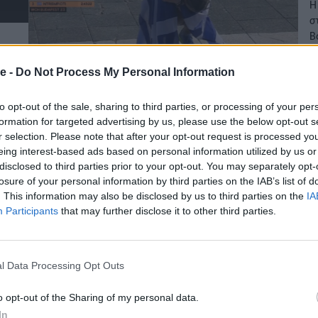
Η
σ
Β
24
e -
Do Not Process My Personal Information
to opt-out of the sale, sharing to third parties, or processing of your per
A
formation for targeted advertising by us, please use the below opt-out s
Β
r selection. Please note that after your opt-out request is processed y
eing interest-based ads based on personal information utilized by us or
disclosed to third parties prior to your opt-out. You may separately opt-
A
losure of your personal information by third parties on the IAB’s list of
γ
. This information may also be disclosed by us to third parties on the
IA
β
Participants
that may further disclose it to other third parties.
05
l Data Processing Opt Outs
o opt-out of the Sharing of my personal data.
In