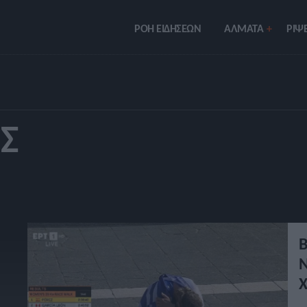
ΡΟΗ ΕΙΔΗΣΕΩΝ
ΑΛΜΑΤΑ
ΡIΨΕ
Σ
Β
Ν
Χ
Π