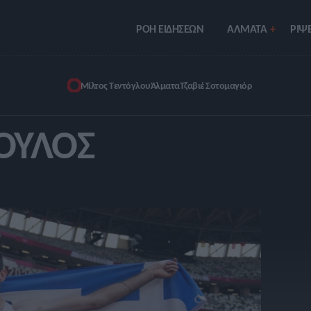
ΡΟΗ ΕΙΔΗΣΕΩΝ
ΑΛΜΑΤΑ
ΡIΨΕ
Μίλτος Τεντόγλου
Άλματα
Τζαβιέ Σοτομαγιόρ
ΟΥΛΟΣ