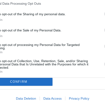
l Data Processing Opt Outs
ληνικού ενδιαφέροντος, τα 8.95 του Μάικ Πάουελ
νεται πως κανείς δεν μπορεί να τα αγγίξει μέχρι
o opt-out of the Sharing of my personal data.
In
 αυτά τα 8.90 του Μπίμον, τα 8.87 του Λιούις, τα
που ακολουθούν από τότε στη λίστα των κορυφαίων
o opt-out of the Sale of my Personal Data.
In
σμα και γενικά στα οριζόντια άλματα, ξέρετε όλοι
to opt-out of processing my Personal Data for Targeted
 θέλει να κάνει το πανελλήνιο ρεκόρ του Λούη
ing.
In
 κανείς δεν ξέρει που μπορεί να φτάσει αυτός ο
o opt-out of Collection, Use, Retention, Sale, and/or Sharing
ersonal Data that Is Unrelated with the Purposes for which it
lected.
α καταρρίψει ο
Τεντόγλου
, (66) έχει ως ρεκόρ και ο
In
ν Μιγκέλ Ετσεβαρία. Είναι βέβαιο πως και οι δύο
λά καλύτερος είναι ο Μίλτος, να το
CONFIRM
Data Deletion
Data Access
Privacy Policy