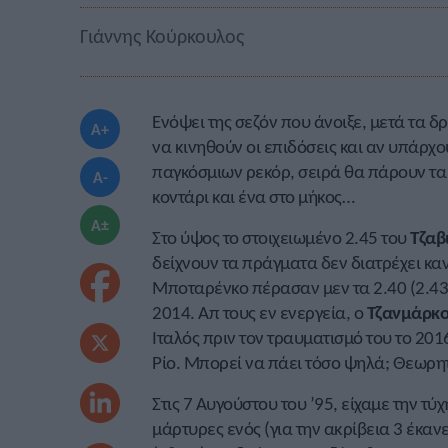
Γιάννης Κούρκουλος
Ενόψει της σεζόν που άνοιξε, μετά τα 
A+
να κινηθούν οι επιδόσεις και αν υπάρχ
παγκόσμιων ρεκόρ, σειρά θα πάρουν τα
A-
κοντάρι και ένα στο μήκος…
A±
Στο ύψος το στοιχειωμένο 2.45 του
Τζαβ
δείχνουν τα πράγματα δεν διατρέχει κα
Μποταρένκο πέρασαν μεν τα 2.40 (2.43 κ
2014. Απ τους εν ενεργεία, ο
Τζανμάρκο
Ιταλός πριν τον τραυματισμό του το 201
Ρίο. Μπορεί να πάει τόσο ψηλά; Θεωρη
Στις 7 Αυγούστου του ’95, είχαμε την τ
μάρτυρες ενός (για την ακρίβεια 3 έκαν