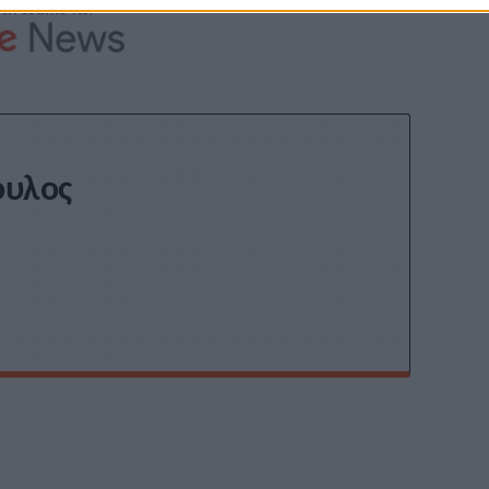
Stivostime των
ουλος