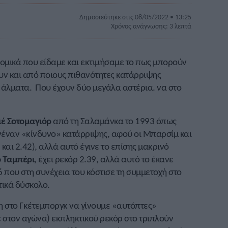
Δημοσιεύτηκε στις 08/05/2022 • 13:25
Χρόνος ανάγνωσης: 3 λεπτά
δρομικά που είδαμε και εκτιμήσαμε το πως μπορούν
ουν και από ποιους πιθανότητες κατάρριψης
 άλματα. Που έχουν δύο μεγάλα αστέρια. να στο
ιέ Σοτομαγιόρ
από τη Σαλαμάνκα το 1993 όπως
νέναν «κίνδυνο» κατάρριψης, αφού οι Μπαρσίμ και
αι 2.42), αλλά αυτό έγινε το επίσης μακρινό
 Ταμπέρι
, έχει ρεκόρ 2.39, αλλά αυτό το έκανε
6 που στη συνέχεια του κόστισε τη συμμετοχή στο
τικά δύσκολο.
ύχη στο Γκέτεμποργκ να γίνουμε «αυτόπτες»
ε στον αγώνα) εκπληκτικού ρεκόρ στο τριπλούν