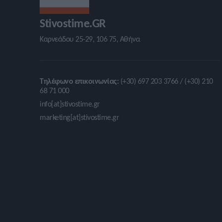
Stivostime.GR
Καρνεάδου 25-29, 106 75, Αθήνα
Τηλέφωνο επικοινωνίας:
(+30) 697 203 3766 / (+30) 210
68 71 000
info[at]stivostime.gr
marketing[at]stivostime.gr