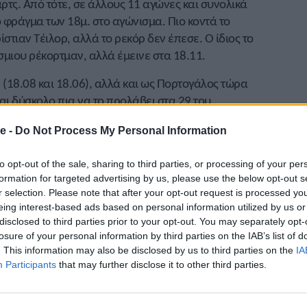
ρτς. Από τότε, σε άλλους 11 αγώνες και συνολικά
ο φράγμα των 18μ. στο αγώνισμα. Πιο κοντά το
στιαν Τέιλορ, αλλά το ρεκόρ δεν έπεσε. Ο ίδιος το
μιου ρέκορτμαν, αλλά έμεινε στα 18.11.
 (18.08 και 18.06), αλλά και ως Πορτογάλος τώρα
ναι δύσκολο πια να το προλάβει στα 29 του…
που λογίζεται απόλυτο ρεκόρ ανοικτού- κλειστού,
e -
Do Not Process My Personal Information
σα πιθανότητα… απίθανο να μην το σπάσει ο…
to opt-out of the sale, sharing to third parties, or processing of your per
formation for targeted advertising by us, please use the below opt-out s
 στίβου ήδη ακολουθεί την πεπατημένη του
r selection. Please note that after your opt-out request is processed y
ο- πόντο το παγκόσμιο ρεκόρ, ενισχύοντας έτσι
eing interest-based ads based on personal information utilized by us or
disclosed to third parties prior to your opt-out. You may separately opt-
λογαριασμό.
losure of your personal information by third parties on the IAB’s list of
. This information may also be disclosed by us to third parties on the
IA
ι από το 6.20 πια, να πας σε έναν αγώνα στο 6.25;
Participants
that may further disclose it to other third parties.
δείχνει ικανός να βγάλει 6ρια άλματα, είναι ο Σαμ
 μπορεί να «ενοχλήσει» τα μέτρα που βγάζει ο καθ