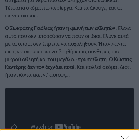
Τέτοια κι ακόμα πιο περίεργα. Και τα άκουγε, και τα
ικανοποιούσε.
Ο Σωκράτης Γκιόλιας ήταν η φωνή των αθλητών
. Έλεγε
αυτά που δεν μπορούσαν να πουν οι ίδιοι. Έλυνε αυτά
με τα οποία δεν έπρεπε να ασχοληθούν. Ήταν πάντα
εκεί, να ακούσει και να βοηθήσει τις συνθήκες του
μικρού αθλητή και του μεγάλου πρωταθλητή.
Ο Κώστας
Κεντέρης δεν τον ξεχνάει ποτέ
. Και πολλοί ακόμα. Διότι
ήταν πάντα εκεί γι΄ αυτούς…