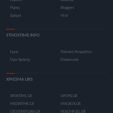
Ρίψεις
Bloggers
Δρόμοι
Viral
STIVOSTIME INFO
Εμείς
Πολιτική Απορρήτου
Όροι Χρήσης
Επικοινωνία
ΧΡΗΣΙΜΑ LIKS
SPORTIME.GR
UPOPSI.GR
MEDIATIME.GR
MAGBOX.GR
GEOSTRATIGIKA.GR
HEALTHFUEL.GR