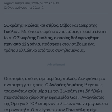
Δημοσιεύτηκε στις 19/07/2022 • 14:13
Χρόνος ανάγνωσης: 2 λεπτά
Σωκράτης Γκιόλιας
και
στίβος
.
Στίβος
και Σωκράτης
Γκιόλιας. Με όποια σειρά κι αν το πάρεις η ουσία είναι η
ίδια.
Ο Σωκράτης Γκιόλιας, ο οποίος δολοφονήθηκε
πριν από 12 χρόνια
, πρόσφερε στον στίβο με ένα
τρόπου αλλιώτικο από τους συνηθισμένους.
Οι ιστορίες από τις εφημερίδες, πολλές. Δεν φτάνει μια
ανάρτηση για τις πεις. Ο
Ανδρέας Δημάτος
έλεγε πως
τσακωνόταν κάθε μέρα με τον Σωκράτη επειδή ήθελε
περισσότερο χώρο στην εφημερίδα Goal.. Αναγνώστες
της Ώρα για ΣΠΟΡ έπαιρναν τηλέφωνο για να μεγαλώσει
το μονόστηλο. Όταν έγραφε στον Πρωταθλητή είχε