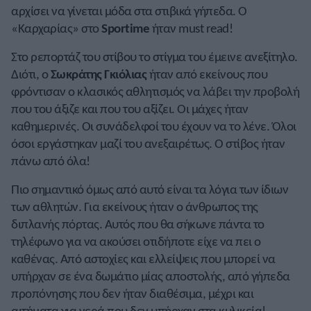
αρχίσει να γίνεται μόδα στα στιβικά γήπεδα. Ο
«Καρχαρίας» στο
Sportime
ήταν must read!
Στο ρεπορτάζ του στίβου το στίγμα του έμεινε ανεξίτηλο.
Διότι, ο
Σωκράτης Γκιόλιας
ήταν από εκείνους που
φρόντισαν ο κλασικός αθλητισμός να λάβει την προβολή
που του άξιζε και που του αξίζει. Οι μάχες ήταν
καθημερινές. Οι συνάδελφοί του έχουν να το λένε. Όλοι
όσοι εργάστηκαν μαζί του ανεξαιρέτως. Ο στίβος ήταν
πάνω από όλα!
Πιο σημαντικό όμως από αυτό είναι τα λόγια των ίδιων
των αθλητών. Για εκείνους ήταν ο άνθρωπος της
διπλανής πόρτας. Αυτός που θα σήκωνε πάντα το
τηλέφωνο για να ακούσει οτιδήποτε είχε να πει ο
καθένας. Από αστοχίες και ελλείψεις που μπορεί να
υπήρχαν σε ένα δωμάτιο μίας αποστολής, από γήπεδα
προπόνησης που δεν ήταν διαθέσιμα, μέχρι και
αιτήματα για νερά που δεν υπήρχαν στα κυλικεία!