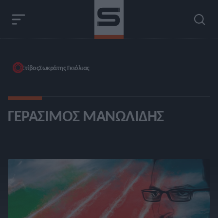
Στίβος
Σωκράτης Γκιόλιας
ΓΕΡΆΣΙΜΟΣ ΜΑΝΩΛΊΔΗΣ