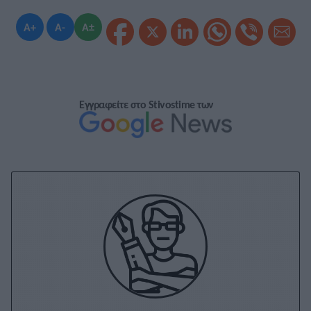
A+
A-
A±
Εγγραφείτε στο Stivostime των