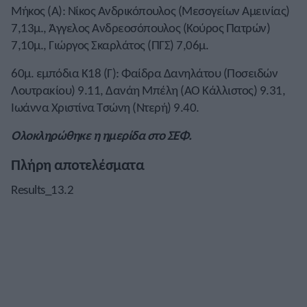
Μήκος (Α): Νίκος Ανδρικόπουλος (Μεσογείων Αμεινίας)
7,13μ., Άγγελος Ανδρεοσόπουλος (Κούρος Πατρών)
7,10μ., Γιώργος Σκαρλάτος (ΠΓΣ) 7,06μ.
60μ. εμπόδια Κ18 (Γ): Φαίδρα Δανηλάτου (Ποσειδών
Λουτρακίου) 9.11, Δανάη Μπέλη (ΑΟ Κάλλιστος) 9.31,
Ιωάννα Χριστίνα Τσώνη (Ντερή) 9.40.
Ολοκληρώθηκε η ημερίδα στο ΣΕΦ.
Πλήρη αποτελέσματα
Results_13.2