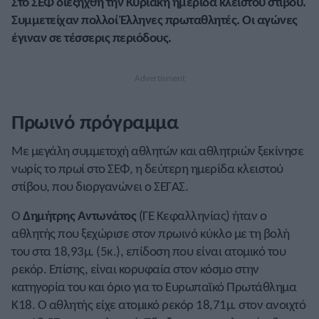
Στο ΣΕΦ διεξήχθη την Κυριακή ημερίδα κλειστού στίβου.
Συμμετείχαν πολλοί Έλληνες πρωταθλητές. Οι αγώνες
έγιναν σε τέσσερις περιόδους.
Πρωινό πρόγραμμα
Με μεγάλη συμμετοχή αθλητών και αθλητριών ξεκίνησε
νωρίς το πρωί στο ΣΕΦ, η δεύτερη ημερίδα κλειστού
στίβου, που διοργανώνει ο ΣΕΓΑΣ.
Ο
Δημήτρης Αντωνάτος
(ΓΕ Κεφαλληνίας) ήταν ο
αθλητής που ξεχώρισε στον πρωινό κύκλο με τη βολή
του στα 18,93μ. (5κ.), επίδοση που είναι ατομικό του
ρεκόρ. Επίσης, είναι κορυφαία στον κόσμο στην
κατηγορία του και όριο για το Ευρωπαϊκό Πρωτάθλημα
Κ18. Ο αθλητής είχε ατομικό ρεκόρ 18,71μ. στον ανοιχτό