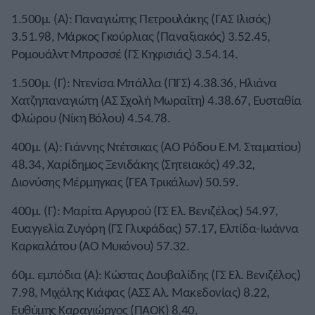
1.500μ. (Α): Παναγιώτης Πετρουλάκης (ΓΑΣ Ιλισός)
3.51.98, Μάρκος Γκούρλιας (Παναξιακός) 3.52.45,
Ρομουάλντ Μπροσσέ (ΓΣ Κηφισιάς) 3.54.14.
1.500μ. (Γ): Ντενίσα Μπάλλα (ΠΓΣ) 4.38.36, Ηλιάνα
Χατζηπαναγιώτη (ΑΣ Σχολή Μωραΐτη) 4.38.67, Ευσταθία
Φλώρου (Νίκη Βόλου) 4.54.78.
400μ. (Α): Γιάννης Ντέτσικας (ΑΟ Ρόδου Ε.Μ. Σταματίου)
48.34, Χαρίδημος Ξενιδάκης (Σητειακός) 49.32,
Διονύσης Μέρμηγκας (ΓΕΑ Τρικάλων) 50.59.
400μ. (Γ): Μαρίτα Αργυρού (ΓΣ Ελ. Βενιζέλος) 54.97,
Ευαγγελία Ζυγόρη (ΓΣ Γλυφάδας) 57.17, Ελπίδα-Ιωάννα
Καρκαλάτου (ΑΟ Μυκόνου) 57.32.
60μ. εμπόδια (Α): Κώστας Δουβαλίδης (ΓΣ Ελ. Βενιζέλος)
7.98, Μιχάλης Κιάφας (ΑΣΣ Αλ. Μακεδονίας) 8.22,
Ευθύμης Καραγιώργος (ΠΑΟΚ) 8.40.