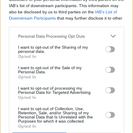
IAB’s list of downstream participants. This information may
60μ. (Α): Κώστας Ζήκος (ΓΕΑ Τρικάλων) 6.74, Δημήτρης
also be disclosed by us to third parties on the
IAB’s List of
Χρυσάφης (ΑΣΣ Αλ. Μακεδονίας) 6.80, Γιάννης
Downstream Participants
that may further disclose it to other
Βοσκόπουλος (ΑΟ Δρομέας Βάρης) 6.85.
third parties.
60μ. (Γ) τελικός: Ραφαέλα Σπανουδάκη (ΓΣ Ηλιούπολης)
Personal Data Processing Opt Outs
7.29, Μαριάννα Πισιάρα (Κύπρος) 7.46, Άρτεμις
I want to opt-out of the Sharing of my
Αναστασίου (ΠΑΟ) 7.48.
personal data.
Opted In
Σφαιροβολία Κ18 (Γ): Λαμπρινή Κυριαζή (Αίολος
I want to opt-out of the Sale of my
Κορυδαλλού) 11,32μ., Χριστίνα Ζάννη (Ερμής Ιλίου)
Personal Data.
10,89μ., Μαργαρίτα Πυλαρινού (ΣΚΑ Χολαργού-
Opted In
Παπάγου) 9,10μ.
I want to opt-out of processing my
Personal Data for Targeted Advertising.
Σφαιροβολία (Γ): Μαρία Μαγκούλια (Καζώνης
Opted In
Καλύμνου) 15,74μ., Παρασκευή Θρασυβούλου
I want to opt-out of Collection, Use,
(Κύπρος) 13,47μ., Ελεονώρα Τσόγκα (ΓΣ Κηφισιάς)
Retention, Sale, and/or Sharing of my
Personal Data that Is Unrelated with the
10,80μ.
Purposes for which it was collected.
Opted In
3.000μ. (Α): Ματέους- Κριστόφ Ματζιάρ (ΑΟ Μυκόνου)