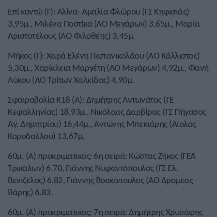
Επί κοντώ (Γ): Αλίνα- Αμαλία Φλώρου (ΓΣ Κηφισιάς)
3,95μ., Μιλένα Ποστίκα (ΑΟ Μεγάρων) 3,65μ., Μαρία
Αριστοτέλους (ΑΟ Φιλοθέης) 3,45μ.
Μήκος (Γ): Χαρά Ελένη Παπανικολάου (ΑΟ Κάλλιστος)
5,30μ., Χαρίκλεια Μαργέτη (ΑΟ Μεγάρων) 4,92μ., Φανή
Λύκου (ΑΟ Τρίτων Χαλκίδας) 4,90μ.
Σφαιροβολία Κ18 (Α): Δημήτρης Αντωνάτος (ΓΕ
Κεφαλληνίας) 18,93μ., Νικόλαος Δαρβίρας (ΓΣ Πήγασος
Αγ. Δημητρίου) 16,44μ., Αντώνης Μπεκιάρης (Αίολος
Κορυδαλλού) 13,67μ.
60μ. (Α) προκριματικός: 6η σειρά: Κώστας Ζήκος (ΓΕΑ
Τρικάλων) 6.70, Γιάννης Νυφαντόπουλος (ΓΣ Ελ.
Βενιζέλος) 6.82, Γιάννης Βοσκόπουλος (ΑΟ Δρομέας
Βάρης) 6.83.
60μ. (Α) προκριματικός: 7η σειρά: Δημήτρης Χρυσάφης