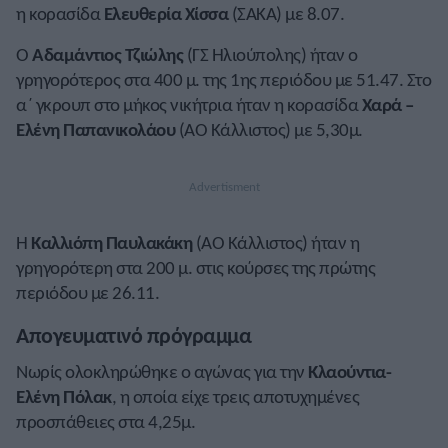
η κορασίδα
Ελευθερία Χίσσα
(ΣΑΚΑ) με 8.07
.
Ο
Αδαμάντιος Τζιώλης
(ΓΣ Ηλιούπολης) ήταν ο
γρηγορότερος στα 400 μ. της 1ης περιόδου με 51.47. Στο
α΄ γκρουπ στο μήκος νικήτρια ήταν η κορασίδα
Χαρά –
Ελένη Παπανικολάου
(ΑΟ Κάλλιστος) με 5,30μ.
Η
Καλλιόπη Παυλακάκη
(ΑΟ Κάλλιστος) ήταν η
γρηγορότερη στα 200 μ. στις κούρσες της πρώτης
περιόδου με 26.11
.
Απογευματινό πρόγραμμα
Νωρίς ολοκληρώθηκε ο αγώνας για την
Κλαούντια-
Ελένη Πόλακ
, η οποία είχε τρεις αποτυχημένες
προσπάθειες στα 4,25μ.