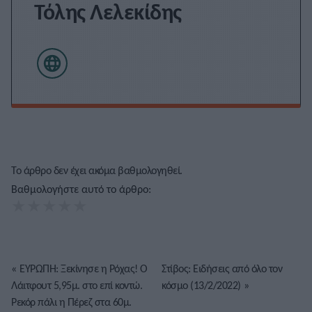
Τόλης Λελεκίδης
Το άρθρο δεν έχει ακόμα βαθμολογηθεί.
Βαθμολογήστε αυτό το άρθρο:
★
★
★
★
★
«
ΕΥΡΩΠΗ: Ξεκίνησε η Ρόχας! Ο
Στίβος: Ειδήσεις από όλο τον
Λάιτφουτ 5,95μ. στο επί κοντώ.
κόσμο (13/2/2022)
»
Ρεκόρ πάλι η Πέρεζ στα 60μ.