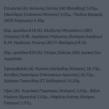
Επί κοντώ (Α): Αντώνης Σάντας (ΑΟ Φιλοθέης) 5,05μ.,
Νίκανδρος Στυλιανού (Κύπρος) 5,05μ., Παύλος Κριαράς
(ΑΓΕΣ Κάμειρος) 4,40μ.
60μ. εμπόδια Κ18 (Α): Αλεξάντρ Μπεσσόννυ (ΦΓΣ
Σπάρτης) 8.08, Δημήτρης Μηλιώτης (Αστέρας Αιγάλεω)
8.49, Νικόλαος Τσώνης (ΑΟ Π. Φαλήρου) 8.56.
60μ. εμπόδια Κ20 (Α): Πέτρος Σάλπας (ΑΣΕ Δούκα) δεν
τερμάτισε.
Σφαιροβολία (Α): Κώστας Αλεξιάδης (Κύπρος) 16,73μ.,
Αννίβας Οικονόμου (Μεσογείων Αμεινίας) 16,72μ.,
Χρήστος Τασιούδης (ΓΣ Χαϊδαρίου) 14,20μ.
Ύψος (Α): Κυριάκος Παμπάκας (Κύπρος) 2,03μ., Φίλιπ
Μρίσιτς (Κροατία) 2,03μ., Μιχάλης Καΐπης (Κούρος
Πατρών) 1,97μ.