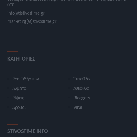
000
info[at]stivostime.gr
marketing[at]stivostime.gr
ΚΑΤΗΓΟΡΙΕΣ
Ροή Ειδήσεων
Έπταθλο
Άλματα
Δέκαθλο
Ρίψεις
Bloggers
Δρόμοι
Viral
STIVOSTIME INFO