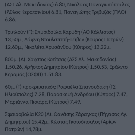
(ΑΣΣ Αλ. Μακεδονίας) 6.80, Νικόλαος Παναγιωτόπουλος
(Άθλος Κερατσινίου) 6.81, Παναγιώτης Τριβυζάς (ΠΑΟ)
6.86.
Τριπλούν (Γ): Σπυριδούλα Καρύδη (ΑΟ Κάλλιστος)
13,50μ., Δάφνη Ντουλαπτσή-Τέιβεν (Κούρος Πατρών)
12,60μ., Νικολέτα Χρυσάνθου (Κύπρος) 12,22μ.
800μ. (Α): Χρήστος Κοτίτσας (ΑΣΣ Αλ. Μακεδονίας)
1.50.26, Χρήστος Δημητρίου (Κύπρος) 1.50.53, Εράλντο
Κεραμάς (ΟΣΦΠ) 1.51.83.
60μ. (Γ) προκριματικός: Ραφαέλα Σπανουδάκη (ΓΣ
Ηλιούπολης) 7.28, Παρασκευή Ανδρέου (Κύπρος) 7.47,
Μαριάννα Πισιάρα (Κύπρος) 7.49.
Σφαιροβολία Κ20 (Α): Θανάσης Ζάραγκας (Πήγασος Αγ.
Δημητρίου) 15,42μ., Κώστας Γκοτσόπουλος (Αρίων
Πατρών) 14,78μ.