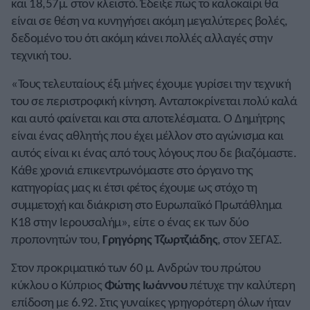
και 18,57μ. στον κλειστό. Έδειξε πως το καλοκαίρι θα
είναι σε θέση να κυνηγήσει ακόμη μεγαλύτερες βολές,
δεδομένο του ότι ακόμη κάνει πολλές αλλαγές στην
τεχνική του.
«Τους τελευταίους έξι μήνες έχουμε γυρίσει την τεχνική
του σε περιστροφική κίνηση. Ανταποκρίνεται πολύ καλά
και αυτό φαίνεται και στα αποτελέσματα. Ο Δημήτρης
είναι ένας αθλητής που έχει μέλλον στο αγώνισμα και
αυτός είναι κι ένας από τους λόγους που δε βιαζόμαστε.
Κάθε χρονιά επικεντρωνόμαστε στο όργανο της
κατηγορίας μας κι έτσι φέτος έχουμε ως στόχο τη
συμμετοχή και διάκριση στο Ευρωπαϊκό Πρωτάθλημα
Κ18 στην Ιερουσαλήμ», είπε ο ένας εκ των δύο
προπονητών του,
Γρηγόρης Τζωρτζιάδης
, στον ΣΕΓΑΣ.
Στον προκριματικό των 60 μ. Ανδρών του πρώτου
κύκλου ο Κύπριος
Φώτης Ιωάννου
πέτυχε την καλύτερη
επίδοση με 6.92. Στις γυναίκες γρηγορότερη όλων ήταν