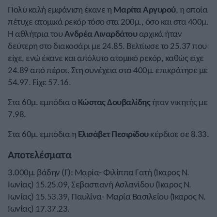
Πολύ καλή εμφάνιση έκανε η
Μαρίτα Αργυρού
, η οποία
πέτυχε ατομικά ρεκόρ τόσο στα 200μ., όσο και στα 400μ.
Η αθλήτρια του
Ανδρέα Λιναρδάτου
αρχικά ήταν
δεύτερη στο διακοσάρι με 24.85. Βελτίωσε το 25.37 που
είχε, ενώ έκανε και απόλυτο ατομικό ρεκόρ, καθώς είχε
24.89 από πέρσι. Στη συνέχεια στα 400μ. επικράτησε με
54.97. Είχε 57.16.
Στα 60μ. εμπόδια ο
Κώστας Δουβαλίδης
ήταν νικητής με
7.98.
Στα 60μ. εμπόδια η
Ελισάβετ Πεσιρίδου
κέρδισε σε 8.33.
Αποτελέσματα
3.000μ. βάδην (Γ): Μαρία- Φιλίππα Γατή (Ίκαρος Ν.
Ιωνίας) 15.25.09, Σεβαστιανή Ασλανίδου (Ίκαρος Ν.
Ιωνίας) 15.53.39, Παυλίνα- Μαρία Βασιλείου (Ίκαρος Ν.
Ιωνίας) 17.37.23.