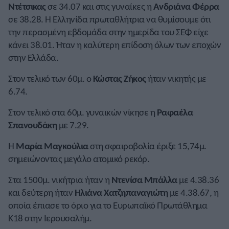
Ντέτσικας
σε 34.07 και στις γυναίκες η
Ανδριάνα Φέρρα
σε 38.28. Η Ελληνίδα πρωταθλήτρια να θυμίσουμε ότι
την περασμένη εβδομάδα στην ημερίδα του ΣΕΦ είχε
κάνει 38.01. Ήταν η καλύτερη επίδοση όλων των εποχών
στην Ελλάδα.
Στον τελικό των 60μ. ο
Κώστας Ζήκος
ήταν νικητής με
6.74.
Στον τελικό στα 60μ. γυναικών νίκησε η
Ραφαέλα
Σπανουδάκη
με 7.29.
Η
Μαρία Μαγκούλια
στη σφαιροβολία έριξε 15,74μ.
σημειώνοντας μεγάλο ατομικό ρεκόρ.
Στα 1500μ. νικήτρια ήταν η
Ντενίσα Μπάλλα
με 4.38.36
και δεύτερη ήταν
Ηλιάνα Χατζηπαναγιώτη
με 4.38.67, η
οποία έπιασε το όριο για το Ευρωπαϊκό Πρωτάθλημα
Κ18 στην Ιερουσαλήμ.