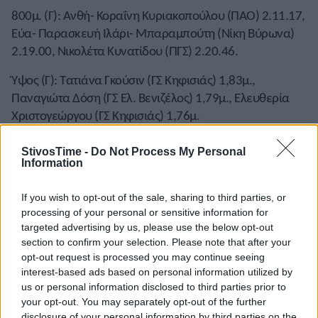
800μ. (Γ): Ανθή- Κοραΐνη Κυριακοπούλου (ΠΑΟ) 2.11.17,
Εύα- Παρασκευή Ιλάρι- Μπαραμπούτη (Νίκη Βύρωνα)
2.19.00, Νικολέτα Κυνατίδου (ΠΓΣ) 2.20.46.
Ύψος (Γ): Τατιάνα Γκούσιν (ΓΣ Κηφισιάς) 1,83μ.,
Παναγιώτα Δόση (ΓΣ Ελ. Βενιζέλος) 1,79μ., Ελευθερία
Χριστογεώργου (ΓΣ Κηφισιάς) 1,76μ.
300μ. (Α): Γιάννης Ντέτσικας (ΑΟ Ρόδου Ε.Μ. Σταματίου)
StivosTime -
Do Not Process My Personal
34.07, Σπύρος- Ηλίας Δουκατέλης (ΓΣ Κερκυραϊκός)
Information
34.15, Ιερόθεος Δρίτσας (ΟΣΦΠ) 35.49.
If you wish to opt-out of the sale, sharing to third parties, or
300μ. (Γ): Ανδριάνα Φέρρα (ΟΣΦΠ) 38.28, Άννα Κιάφα
processing of your personal or sensitive information for
(ΓΣ Κηφισιάς) 39.30, Ευαγγελία Λαμπόγλου (Άθλος
targeted advertising by us, please use the below opt-out
section to confirm your selection. Please note that after your
Κερατσινίου) 41.16.
opt-out request is processed you may continue seeing
Τριπλούν (Α): Δημήτρης Αυθίνος (ΓΣ Κηφισιάς) 14,93μ.,
interest-based ads based on personal information utilized by
us or personal information disclosed to third parties prior to
Γιώργος Βασιλογιαννακόπουλος (ΓΣ Μεσσηνιακός)
your opt-out. You may separately opt-out of the further
14,31μ., Δημήτρης Μονόπωλης (ΓΣ Κηφισιάς) 13,90μ.
disclosure of your personal information by third parties on the