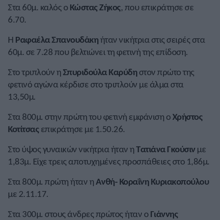
Στα 60μ. καλός ο
Κώστας Ζήκος
, που επικράτησε σε
6.70.
Η
Ραφαέλα Σπανουδάκη
ήταν νικήτρια στις σειρές στα
60μ. σε 7.28 που βελτιώνει τη φετινή της επίδοση.
Στο τριπλούν η
Σπυριδούλα Καρύδη
στον πρώτο της
φετινό αγώνα κέρδισε στο τριπλούν με άλμα στα
13,50μ.
Στα 800μ. στην πρώτη του φετινή εμφάνιση ο
Χρήστος
Κοτίτσας
επικράτησε με 1.50.26.
Στο ύψος γυναικών νικήτρια ήταν η
Τατιάνα Γκούσιν
με
1,83μ. Είχε τρεις αποτυχημένες προσπάθειες στο 1,86μ.
Στα 800μ. πρώτη ήταν η
Ανθή- Κοραΐνη Κυριακοπούλου
με 2.11.17.
Στα 300μ. στους άνδρες πρώτος ήταν ο
Γιάννης