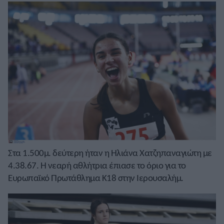
Στα 1.500μ. δεύτερη ήταν η Ηλιάνα Χατζηπαναγιώτη με
4.38.67. Η νεαρή αθλήτρια έπιασε το όριο για το
Ευρωπαϊκό Πρωτάθλημα Κ18 στην Ιερουσαλήμ.