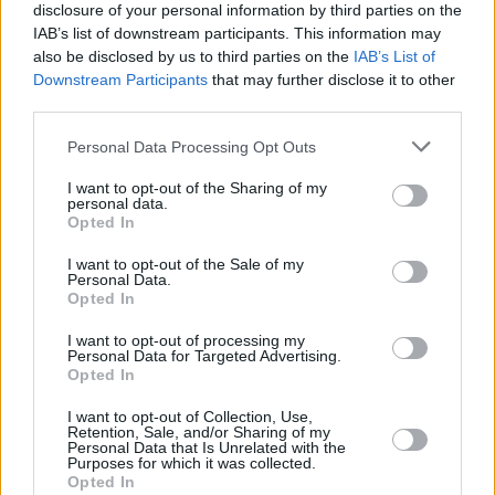
disclosure of your personal information by third parties on the
IAB’s list of downstream participants. This information may
also be disclosed by us to third parties on the
IAB’s List of
Downstream Participants
that may further disclose it to other
third parties.
Personal Data Processing Opt Outs
Η Ελπίδα Καρκαλάτου κέρδισε τη σειρά της στα 400μ. με
I want to opt-out of the Sharing of my
57.32 και ήταν 3η στη γενική κατάταξη στο αγώνισμα.
personal data.
Opted In
I want to opt-out of the Sale of my
Personal Data.
Opted In
I want to opt-out of processing my
Personal Data for Targeted Advertising.
Opted In
I want to opt-out of Collection, Use,
Retention, Sale, and/or Sharing of my
Personal Data that Is Unrelated with the
Purposes for which it was collected.
Opted In