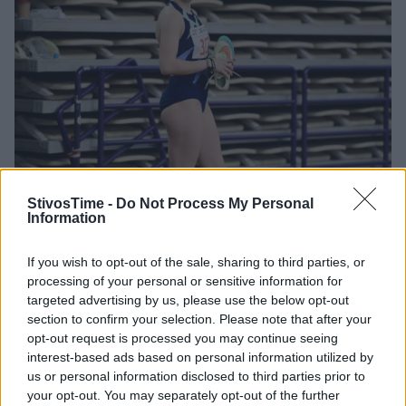
StivosTime -
Do Not Process My Personal
Η Σπυριδούλα Καρύδη κέρδισε στο τριπλούν γυναικών
Information
με άλμα στα 13,50μ.
If you wish to opt-out of the sale, sharing to third parties, or
processing of your personal or sensitive information for
targeted advertising by us, please use the below opt-out
section to confirm your selection. Please note that after your
opt-out request is processed you may continue seeing
interest-based ads based on personal information utilized by
us or personal information disclosed to third parties prior to
your opt-out. You may separately opt-out of the further