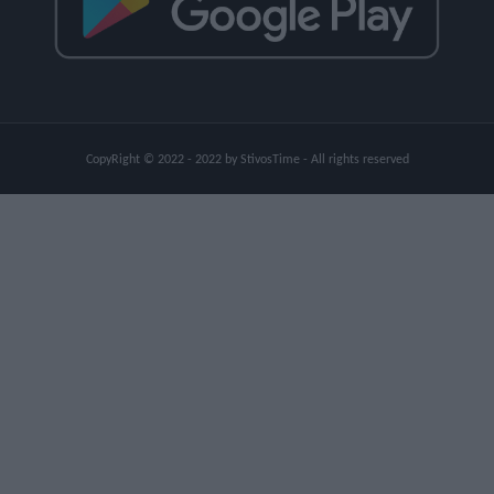
CopyRight © 2022 - 2022 by StivosTime - All rights reserved