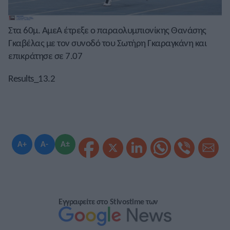
Στα 60μ. ΑμεΑ έτρεξε ο παραολυμπιονίκης Θανάσης
Γκαβέλας με τον συνοδό του Σωτήρη Γκαραγκάνη και
επικράτησε σε 7.07
Results_13.2
A+
A-
A±
Εγγραφείτε στο Stivostime των