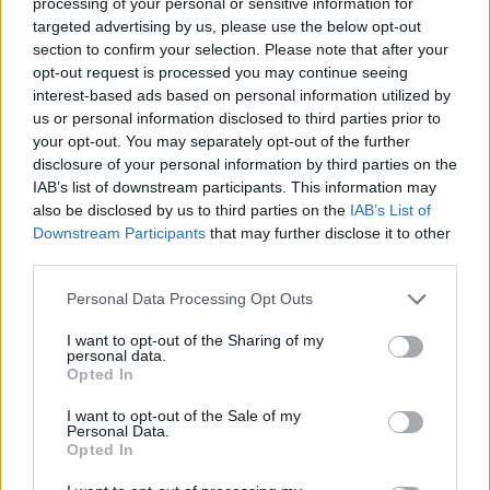
τηλεόραση. Εξειδίκευση στα ελληνοτουρκικά, τον
processing of your personal or sensitive information for
Ολυμπιακό και τον στίβο, με ρεπορτάζ και αναλύσεις από
targeted advertising by us, please use the below opt-out
πρώτο χέρι που προσφέρουν γνώση και έμπνευση.
section to confirm your selection. Please note that after your
opt-out request is processed you may continue seeing
interest-based ads based on personal information utilized by
us or personal information disclosed to third parties prior to
your opt-out. You may separately opt-out of the further
disclosure of your personal information by third parties on the
IAB’s list of downstream participants. This information may
also be disclosed by us to third parties on the
IAB’s List of
Downstream Participants
that may further disclose it to other
Το άρθρο δεν έχει ακόμα βαθμολογηθεί.
third parties.
Βαθμολογήστε αυτό το άρθρο:
Personal Data Processing Opt Outs
★
★
★
★
★
I want to opt-out of the Sharing of my
personal data.
Opted In
«
Παγκόσμιο Κ20: Επέστρεψε
Ο Μίλτος Τεντόγλου απόψε στο
I want to opt-out of the Sale of my
Personal Data.
από το Κάλι η Εθνική ομάδα – Τι
Diamond League στο Μονακό.
Opted In
είπαν οι αθλητές
Τελευταία… παράσταση πριν
τον τελικό!
»