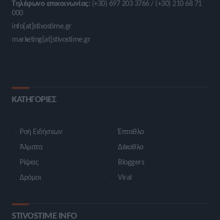
Τηλέφωνο επικοινωνίας:
(+30) 697 203 3766 / (+30) 210 68 71
000
info[at]stivostime.gr
marketing[at]stivostime.gr
ΚΑΤΗΓΟΡΙΕΣ
Ροή Ειδήσεων
Έπταθλο
Άλματα
Δέκαθλο
Ρίψεις
Bloggers
Δρόμοι
Viral
STIVOSTIME INFO