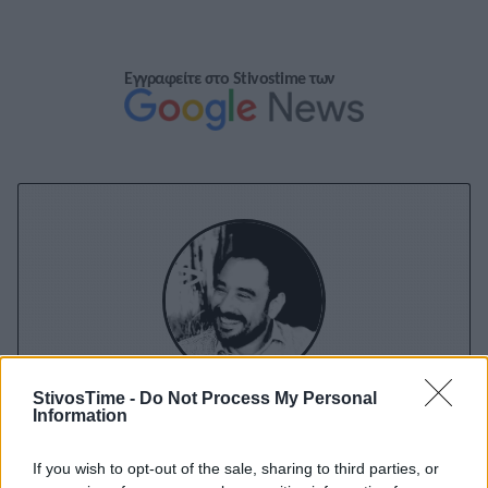
Εγγραφείτε στο Stivostime των
StivosTime -
Do Not Process My Personal
Διονύσης Αντωνέλλος
Information
If you wish to opt-out of the sale, sharing to third parties, or
Δημοσιογράφος με εμπειρία σε blogging, ραδιόφωνο και