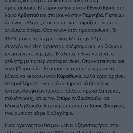
αγώνας και όλη η διαδικασία. Έκανα ειδική
προετοιμασία. Με προπονήσεις στον
Εθνικό Κήπο,
στο
λόφο
Αρδηττού
και στο βουνό στην
Πάρνηθα.
Πιστεύω
ότι ένας αθλητής έτσι πρέπει να ετοιμάζεται για τον
ανώμαλο δρόμο. Όσο το δυνατόν προσομοίωση. Το
η
1996 ήταν η πρώτη μου νίκη. Μετά την 5
μου
συνεχόμενη νίκη άρχισα να σκέφτομαι και να θέλω να
επεκτείνω το σερί μου. Μάλιστα, ήθελε να είμαι ο
αθλητής με τις περισσότερες νίκες. Όταν κατέκτησε και
τον έβδομο τίτλο, θυμάμαι ότι την επόμενη χρονιά
ήθελα να κερδίσω στον
Καραθώνα,
αλλά είχαν αρχίσει
τα προβλήματα. Ένα ακόμη σημαντικό ήταν πως
ανταγωνίστηκα με πολλούς άλλους πρωταθλητές και
παλιότερους, όπως τον
Σπύρο Ανδριόπουλο
και
Μανώλη Χάντζο.
Αργότερα ήταν και ο
Τάσος Φράγκος,
που ουσιαστικά με διαδέχθηκε.
Ένας αγώνας που θα μου μείνει αξέχαστος ήταν στην
τελευταία μου νίκη το 2002 στην Πηγή Τρικάλων. Η