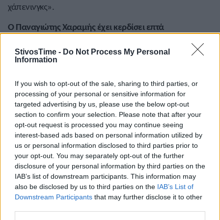
χάπενινγκς».
Ο Παναγιώτης Χαραμής έχει κερδίσει επτά
συνεχόμενες φορές το Πανελλήνιο Πρωτάθλημα
Ανωμάλου Δρόμου στα 12χλμ. ανδρών.
StivosTime -
Do Not Process My Personal
Information
1996 Παναγιώτης Χαραμής (Φλόγα Παγκρατίου)
35.08.20.
If you wish to opt-out of the sale, sharing to third parties, or
processing of your personal or sensitive information for
1997 Παναγιώτης Χαραμής (Φλόγα Παγκρατίου)
targeted advertising by us, please use the below opt-out
section to confirm your selection. Please note that after your
37.08.01.
opt-out request is processed you may continue seeing
1998 Παναγιώτης Χαραμής (Φλόγα Παγκρατίου)
interest-based ads based on personal information utilized by
us or personal information disclosed to third parties prior to
34.29.01.
your opt-out. You may separately opt-out of the further
disclosure of your personal information by third parties on the
1999 Παναγιώτης Χαραμής (Φλόγα Παγκρατίου)
IAB’s list of downstream participants. This information may
33.22.1.
also be disclosed by us to third parties on the
IAB’s List of
Downstream Participants
that may further disclose it to other
2000 Παναγιώτης Χαραμής (Πανελλήνιος ΓΣ) 38.21.4.
third parties.