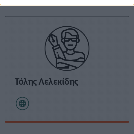
Τόλης Λελεκίδης