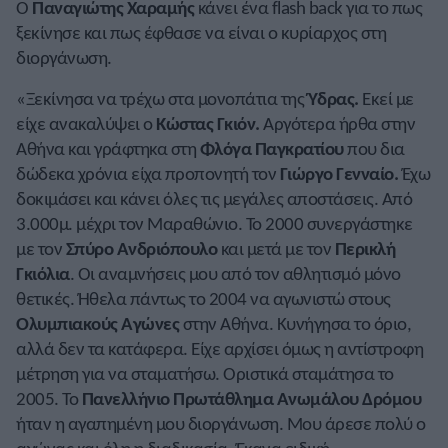
Ο
Παναγιώτης Χαραμής
κάνει ένα flash back για το πως
ξεκίνησε και πως έφθασε να είναι ο κυρίαρχος στη
διοργάνωση.
«Ξεκίνησα να τρέχω στα μονοπάτια της
Ύδρας.
Εκεί με
είχε ανακαλύψει ο
Κώστας Γκιόν.
Αργότερα ήρθα στην
Αθήνα και γράφτηκα στη
Φλόγα Παγκρατίου
που δια
δώδεκα χρόνια είχα προπονητή τον
Γιώργο Γενναίο.
Έχω
δοκιμάσει και κάνει όλες τις μεγάλες αποστάσεις. Από
3.000μ. μέχρι τον Μαραθώνιο. Το 2000 συνεργάστηκε
με τον
Σπύρο Ανδριόπουλο
και μετά με τον
Περικλή
Γκιόλια
. Οι αναμνήσεις μου από τον αθλητισμό μόνο
θετικές. Ήθελα πάντως το 2004 να αγωνιστώ στους
Ολυμπιακούς Αγώνες
στην Αθήνα. Κυνήγησα το όριο,
αλλά δεν τα κατάφερα. Είχε αρχίσει όμως η αντίστροφη
μέτρηση για να σταματήσω. Οριστικά σταμάτησα το
2005. Το
Πανελλήνιο Πρωτάθλημα Ανωμάλου Δρόμου
ήταν η αγαπημένη μου διοργάνωση. Μου άρεσε πολύ ο