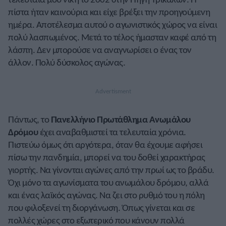
πίστα ήταν καινούρια και είχε βρέξει την προηγούμενη
ημέρα. Αποτέλεσμα αυτού ο αγωνιστικός χώρος να είναι
πολύ λασπωμένος. Μετά το τέλος ήμασταν καφέ από τη
λάσπη. Δεν μπορούσε να αναγνωρίσει ο ένας τον
άλλον. Πολύ δύσκολος αγώνας.
Πάντως, το
Πανελλήνιο Πρωτάθλημα Ανωμάλου
Δρόμου
έχει αναβαθμιστεί τα τελευταία χρόνια.
Πιστεύω όμως ότι αργότερα, όταν θα έχουμε αφήσει
πίσω την πανδημία, μπορεί να του δοθεί χαρακτήρας
γιορτής. Να γίνονται αγώνες από την πρωί ως το βράδυ.
Όχι μόνο τα αγωνίσματα του ανωμάλου δρόμου, αλλά
και ένας λαϊκός αγώνας. Να ζει στο ρυθμό του η πόλη
που φιλοξενεί τη διοργάνωση. Όπως γίνεται και σε
πολλές χώρες στο εξωτερικό που κάνουν πολλά