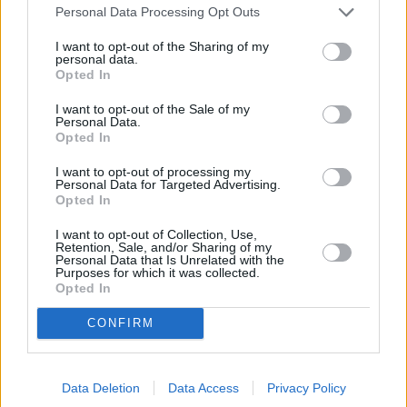
2001 Παναγιώτης Χαραμής (Πανελλήνιος ΓΣ) 37.19.0.
Personal Data Processing Opt Outs
2002 Παναγιώτης Χαραμής (Πανελλήνιος ΓΣ) 35.05.0.
I want to opt-out of the Sharing of my
personal data.
Opted In
I want to opt-out of the Sale of my
Personal Data.
Opted In
I want to opt-out of processing my
Personal Data for Targeted Advertising.
Opted In
I want to opt-out of Collection, Use,
Retention, Sale, and/or Sharing of my
Personal Data that Is Unrelated with the
A+
A-
A±
Purposes for which it was collected.
Opted In
CONFIRM
Εγγραφείτε στο Stivostime των
Data Deletion
Data Access
Privacy Policy