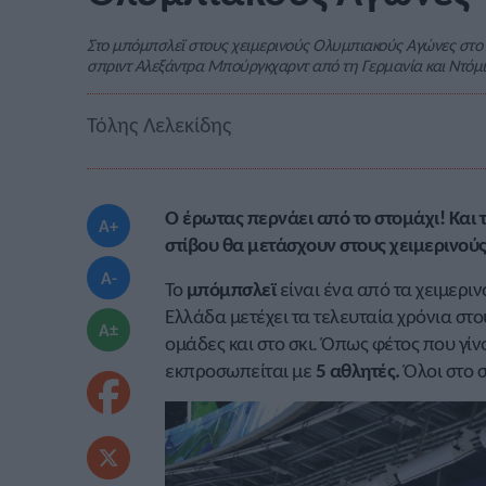
Στο μπόμπσλεϊ στους χειμερινούς Ολυμπιακούς Αγώνες στο
σπριντ Αλεξάντρα Μπούργκχαρντ από τη Γερμανία και Ντόμιν
Τόλης Λελεκίδης
Ο έρωτας περνάει από το στομάχι! Και 
A+
στίβου θα μετάσχουν στους χειμερινού
A-
Το
μπόμπσλεϊ
είναι ένα από τα χειμερι
Ελλάδα μετέχει τα τελευταία χρόνια στ
A±
ομάδες και στο σκι. Όπως φέτος που γίν
εκπροσωπείται με
5 αθλητές.
Όλοι στο σ