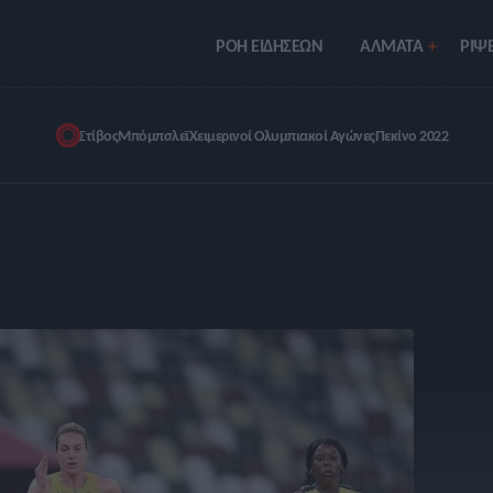
ΡΟΗ ΕΙΔΗΣΕΩΝ
ΑΛΜΑΤΑ
ΡIΨΕ
Στίβος
Μπόμπσλεϊ
Χειμερινοί Ολυμπιακοί Αγώνες
Πεκίνο 2022