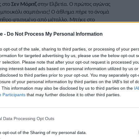
ς στο
Σεν Μόριτζ
στην Ελβετία. Ο πρώτος αγώνας
να μπουκάλι σαμπάνιας! Ο άθλημα πήρε το όνομά
λκηθρο φτιαγμένο από μέταλλο. Μπήκε στο
ν Αγώνων στο
Σαμονί
το 1924. Επίσης, διεξάγεται
e -
Do Not Process My Personal Information
 αθλητής ακουμπάει μπρούμυτα και αναπτύσσει
 θεώρησαν ότι μοιάζει σαν σκελετός και το
to opt-out of the sale, sharing to third parties, or processing of your per
αι ατομικό, δύο ή τέσσερα άτομα. Οι
formation for targeted advertising by us, please use the below opt-out s
ια τον υπολογισμό της τελικής κατάταξης. Έχουν
r selection. Please note that after your opt-out request is processed y
τά του δευτερολέπτου.
eing interest-based ads based on personal information utilized by us or
disclosed to third parties prior to your opt-out. You may separately opt-
λλάδα είναι μέλος της με την Ελληνική Ομοσπονδία
losure of your personal information by third parties on the IAB’s list of
. This information may also be disclosed by us to third parties on the
IA
Participants
that may further disclose it to other third parties.
οι αθλητές του στίβου ασχολούνται με το
οληθεί αρχικά με τον στίβο και στη συνέχεια
ϊ ή το σκέλετον. Χαρακτηριστικό που χρειάζεται
l Data Processing Opt Outs
ύτητα και η δύναμη.
o opt-out of the Sharing of my personal data.
σικά οι περισσότεροι αθλητές που μετέχουν είναι