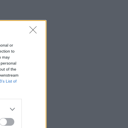
sonal or
ection to
ou may
 personal
out of the
 downstream
B’s List of