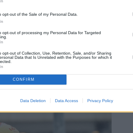
In
ουν και στο σπρώχνουν.
o opt-out of the Sale of my Personal Data.
ολλοί αθλητές του στίβου ασχολούνται με το
In
 λίστα συμμετοχών των 163 αθλητών και αθλητριών
ς Ολυμπιακούς Αγώνες στο Πεκίνο.
to opt-out of processing my Personal Data for Targeted
ing.
In
ον στίβο και οι περισσότεροι είναι…φακελωμένοι
o opt-out of Collection, Use, Retention, Sale, and/or Sharing
ersonal Data that Is Unrelated with the Purposes for which it
lected.
είναι η
Αλεξάντρα Μπούργκχαρντ
και ο
Ντόμινικ
In
γουστο συμμετείχε στους
Ολυμπιακούς Αγώνες
 των 100μ. Θα έχει παρτενέρ την
Μαριάμα
CONFIRM
Data Deletion
Data Access
Privacy Policy