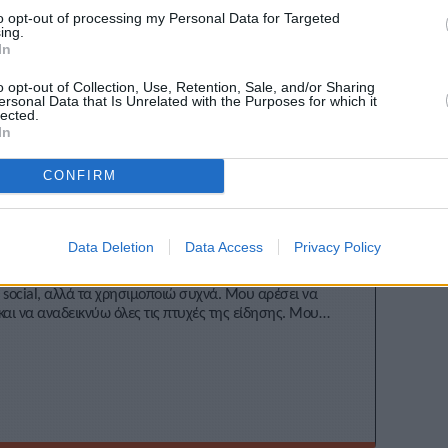
to opt-out of processing my Personal Data for Targeted
ing.
In
Stivostime των
o opt-out of Collection, Use, Retention, Sale, and/or Sharing
ersonal Data that Is Unrelated with the Purposes for which it
lected.
In
CONFIRM
αφυλλίδου
Data Deletion
Data Access
Privacy Policy
R από το 2022. Γράφω για τον Στίβο, Media, Viral κι όχι
 social, αλλά τα χρησιμοποιώ συχνά. Μου αρέσει να
αι να αναδεικνύω όλες τις πτυχές της είδησης. Μου
αθλητισμός.