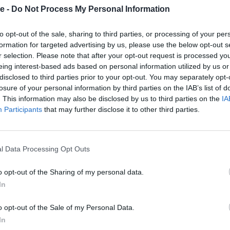
εθαίνει προσπαθώντας. Παρά τα πάντα που έχετε
e -
Do Not Process My Personal Information
ν».
to opt-out of the sale, sharing to third parties, or processing of your per
formation for targeted advertising by us, please use the below opt-out s
r selection. Please note that after your opt-out request is processed y
eing interest-based ads based on personal information utilized by us or
#martins
#fyp
#viral
♬ πρωτότυπος ήχος
disclosed to third parties prior to your opt-out. You may separately opt-
losure of your personal information by third parties on the IAB’s list of
. This information may also be disclosed by us to third parties on the
IA
Participants
that may further disclose it to other third parties.
l Data Processing Opt Outs
o opt-out of the Sharing of my personal data.
In
o opt-out of the Sale of my Personal Data.
In