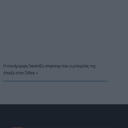
H πανέμορφη Σκοτσέζα σπρίντερ που ο μπαμπάς της
έπαιζε στην Σέλτικ
»