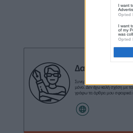
I want 
Advertis
Opted 
Εγγραφείτε στο 
I want t
of my P
was col
Opted 
Δανάη Τριαντ
Συνεργάζομαι με το Stivostime.G
μόνο. Δεν έχω καλή σχέση με τα
γράφω τα άρθρα μου σφαιρικά κ
αρέσουν τα reality games κι ο 