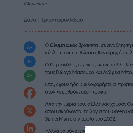
Ολυμπιακού.
Δανάη Τριανταφυλλίδου
Ο
Ολυμπιακός
βρίσκεται σε αναζήτηση
A+
κύκλο του και ο
Κώστας Κεντέρης
έστειλ
A-
Ο Πορτογάλος τεχνικός έκανε πολλά λάθ
τους Γιώργο Μασούρα και Ανδρέα Μπο
A±
Έτσι, έχουν ήδη κυκλοφορήσει οι πρώτο
στον «ερυθρόλευκο» πάγκο.
Από την μεριά του, ο Έλληνας χρυσός Ολ
όπου ακούγονται τα λόγια του Green Go
SpiderMan στην ταινία του 2002.
«Αλλά το μόνο πράγμα που αγαπούν πε