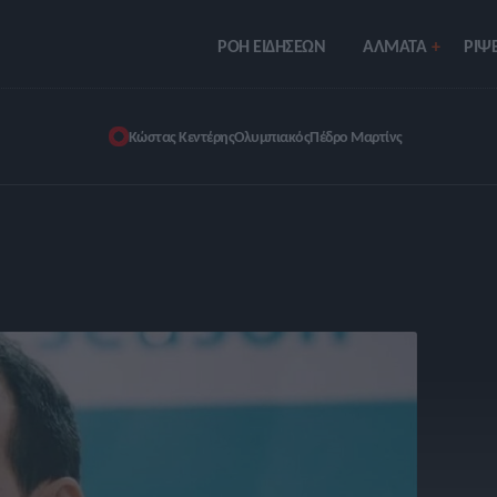
ΡΟΗ ΕΙΔΗΣΕΩΝ
ΑΛΜΑΤΑ
ΡIΨΕ
Κώστας Κεντέρης
Ολυμπιακός
Πέδρο Μαρτίνς