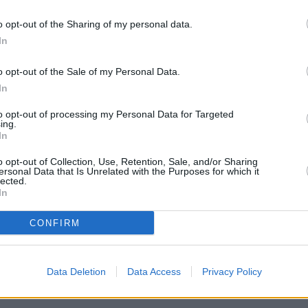
o opt-out of the Sharing of my personal data.
In
o opt-out of the Sale of my Personal Data.
In
to opt-out of processing my Personal Data for Targeted
ing.
In
o opt-out of Collection, Use, Retention, Sale, and/or Sharing
ersonal Data that Is Unrelated with the Purposes for which it
red by SEGAS (@segas.gr)
lected.
In
CONFIRM
Stivostime των
Data Deletion
Data Access
Privacy Policy