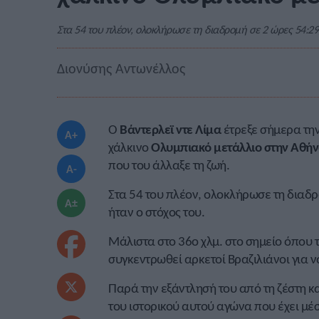
Στα 54 του πλέον, ολοκλήρωσε τη διαδρομή σε 2 ώρες 54:29,
Διονύσης Αντωνέλλος
Ο
Βάντερλεϊ ντε Λίμα
έτρεξε σήμερα την
A+
χάλκινο
Ολυμπιακό μετάλλιο στην Αθήν
που του άλλαξε τη ζωή.
A-
Στα 54 του πλέον, ολοκλήρωσε τη διαδρο
A±
ήταν ο στόχος του.
Μάλιστα στο 36ο χλμ. στο σημείο όπου 
συγκεντρωθεί αρκετοί Βραζιλιάνοι για 
Παρά την εξάντλησή του από τη ζέστη κα
του ιστορικού αυτού αγώνα που έχει μέ