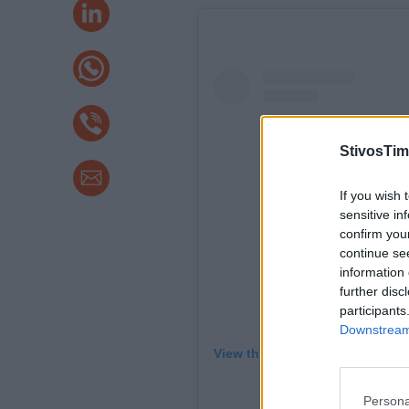
StivosTim
If you wish 
sensitive in
confirm you
continue se
information 
further disc
participants
Downstream 
View this post on Instagram
Persona