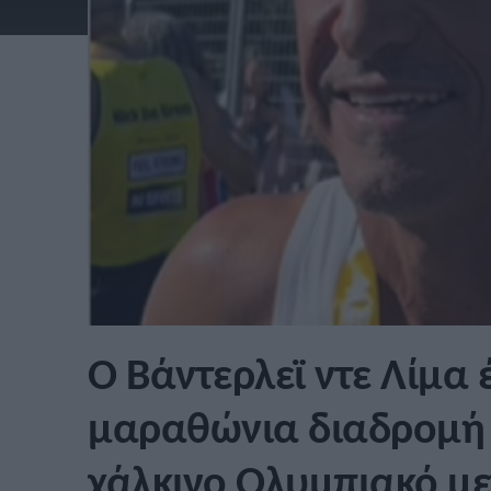
Ο Βάντερλεϊ ντε Λίμα έ
μαραθώνια διαδρομή 
χάλκινο Ολυμπιακό με