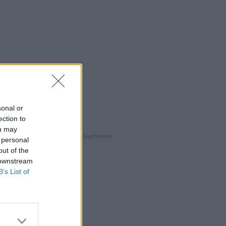
sonal or
ection to
ou may
 personal
out of the
 downstream
B’s List of