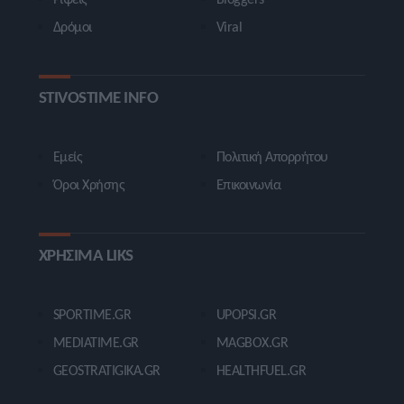
Δρόμοι
Viral
STIVOSTIME INFO
Εμείς
Πολιτική Απορρήτου
Όροι Χρήσης
Επικοινωνία
ΧΡΗΣΙΜΑ LIKS
SPORTIME.GR
UPOPSI.GR
MEDIATIME.GR
MAGBOX.GR
GEOSTRATIGIKA.GR
HEALTHFUEL.GR