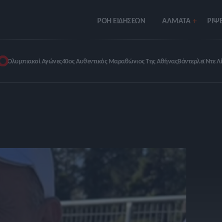
ΡΟΗ ΕΙΔΗΣΕΩΝ
ΑΛΜΑΤΑ
ΡIΨΕ
Ολυμπιακοί Αγώνες
40ος Αυθεντικός Μαραθώνιος Της Αθήνας
Βάντερλεϊ Ντε Λ