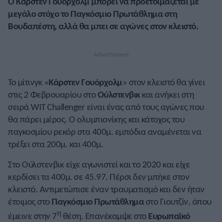
Ο Κάρστεν Γουόρχολμ μπορεί να προετοιμάζεται με
μεγάλο στόχο το Παγκόσμιο Πρωτάθλημα στη
Βουδαπέστη, αλλά θα μπει σε αγώνες στον κλειστό.
Το μίτινγκ «
Κάρστεν Γουόρχολμ
» στον κλειστό θα γίνει
στις 2 Φεβρουαρίου στο
Ούλστενβικ
και ανήκει στη
σειρά WIT Challenger είναι ένας από τους αγώνες που
θα πάρει μέρος. Ο ολυμπιονίκης και κάτοχος του
παγκοσμίου ρεκόρ στα 400μ. εμπόδια αναμένεται να
τρέξει στα 200μ. και 400μ.
Στο Ούλστενβικ είχε αγωνιστεί και το 2020 και είχε
κερδίσει τα 400μ. σε 45.97. Πέρσι δεν μπήκε στον
κλειστό. Αντιμετώπισε έναν τραυματισμό και δεν ήταν
έτοιμος στο
Παγκόσμιο Πρωτάθλημα
στο Γιουτζίν, όπου
η
έμεινε στην 7
θέση. Επανέκαμψε στο
Ευρωπαϊκό