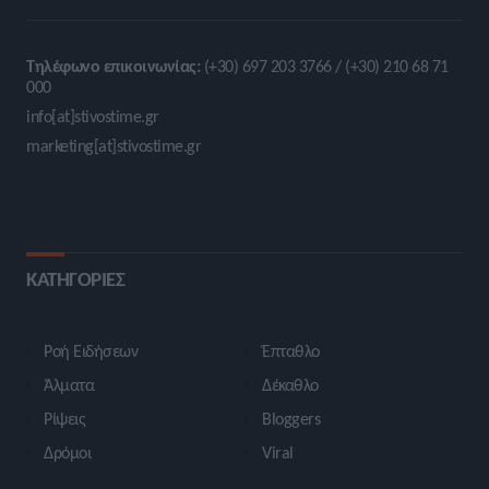
Τηλέφωνο επικοινωνίας:
(+30) 697 203 3766 / (+30) 210 68 71
000
info[at]stivostime.gr
marketing[at]stivostime.gr
ΚΑΤΗΓΟΡΙΕΣ
Ροή Ειδήσεων
Έπταθλο
Άλματα
Δέκαθλο
Ρίψεις
Bloggers
Δρόμοι
Viral