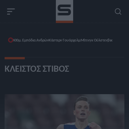
400μ. Εμπόδια Ανδρών
Κάστερν Γουόρχολμ
Μίτινγκ Ούλστενβικ
ΚΛΕΙΣΤΌΣ ΣΤΊΒΟΣ