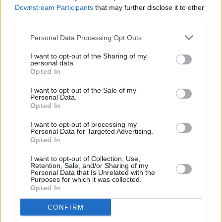
Downstream Participants
that may further disclose it to other
Τόλης Λελεκίδης
third parties.
Personal Data Processing Opt Outs
I want to opt-out of the Sharing of my
personal data.
Opted In
I want to opt-out of the Sale of my
Personal Data.
Opted In
I want to opt-out of processing my
Το άρθρο δεν έχει ακόμα βαθμολογηθεί.
Personal Data for Targeted Advertising.
Opted In
Βαθμολογήστε αυτό το άρθρο:
★
★
★
★
★
I want to opt-out of Collection, Use,
Retention, Sale, and/or Sharing of my
Personal Data that Is Unrelated with the
Purposes for which it was collected.
Opted In
«
Η Ζωή Τραγουστή συνεχίζει
Μεγάλη συμμετοχή στο
CONFIRM
στον ΠΑΟΚ και με τον Χάρη
σεμινάριο του ΣΕΓΑΣ για το