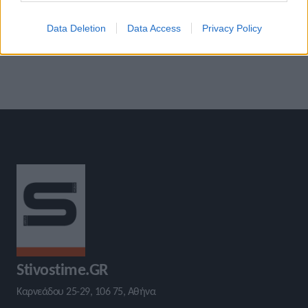
Βαρυτιμίδη
σχεδιασμό, την κατασκευή και
την ανακαίνιση των αθλητικών
Data Deletion
Data Access
Privacy Policy
εγκαταστάσεων
»
Stivostime.GR
Καρνεάδου 25-29, 106 75, Αθήνα