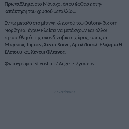
Πρωτάθλημα
στο Μόναχο, όπου έφθασε στην
κατάκτηση του χρυσού μεταλλίου.
Εν τω μεταξύ στο μίτινγκ κλειστού του Ούλστενβικ στη
Νορβηγία, έχουν κλείσει να μετάσχουν και άλλοι
πρωταθλητές της σκανδιναβικής χώρας, όπως οι
Μάρκους Τόμσεν, Χέντα Χάινε,
Αμαλί Ίουελ
, Ελίζαμπεθ
Σλέτουμ
και
Χένρικ Φλάτνες.
Φωτογραφία: Stivostime/ Angelos Zymaras