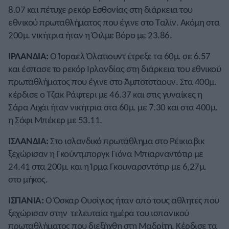
8.07 και πέτυχε ρεκόρ Εσθονίας στη διάρκεια του
εθνικού πρωταθλήματος που έγινε στο Ταλίν. Ακόμη στα
200μ. νικήτρια ήταν η Όιλμε Βόρο με 23.86.
ΙΡΛΑΝΔΙΑ:
Ο Ίσραελ Όλατιουντ έτρεξε τα 60μ. σε 6.57
και έσπασε το ρεκόρ Ιρλανδίας στη διάρκεια του εθνικού
πρωταθλήματος που έγινε στο Άμποτσταουν. Στα 400μ.
κέρδισε ο Τζακ Ράφτερι με 46.37 και στις γυναίκες η
Σάρα Λιχάι ήταν νικήτρια στα 60μ. με 7.30 και στα 400μ.
η Σόφι Μπέκερ με 53.11.
ΙΣΛΑΝΔΙΑ:
Στο ισλανδικό πρωτάθλημα στο Ρέικιαβικ
ξεχώρισαν η Γκούντμποργκ Γιόνα Μπιαρναντότιρ με
24.41 στα 200μ. και η Ίρμα Γκουναρσντότιρ με 6,27μ.
στο μήκος.
ΙΣΠΑΝΙΑ:
Ο Όσκαρ Ουσίγιος ήταν από τους αθλητές που
ξεχώρισαν στην τελευταία ημέρα του ισπανικού
πρωταθλήματος που διεξήχθη στη Μαδρίτη. Κέρδισε τα