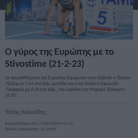
Ο γύρος της Ευρώπης με το
Stivostime (21-2-23)
Σε πρωταθλήματα της Ευρώπης ξεχώρισαν στην Ελβετία ο Τζέισον
Τζόζεφ με 7.44 στα 60μ. εμπόδια και στην Ιταλία ο Σαμουέλε
Τσεκαρέλι με 6.54 στα 60μ., που κέρδισε τον Μαρσέλ Τζέικομπς
(6.55).
Τόλης Λελεκίδης
Δημοσιεύτηκε στις 21/02/2023 • 12:23
Χρόνος ανάγνωσης: 11 λεπτά