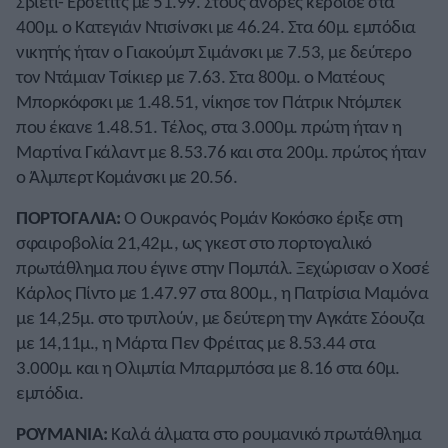
Σβιέτι- Έρσετιτς με 51.99. Στους άνδρες κέρδισε στα
400μ. ο Κατεγιάν Ντισίνσκι με 46.24. Στα 60μ. εμπόδια
νικητής ήταν ο Γιακούμπ Σιμάνσκι με 7.53, με δεύτερο
τον Ντάμιαν Τσίκιερ με 7.63. Στα 800μ. ο Ματέους
Μπορκόφσκι με 1.48.51, νίκησε τον Πάτρικ Ντόμπεκ
που έκανε 1.48.51. Τέλος, στα 3.000μ. πρώτη ήταν η
Μαρτίνα Γκάλαντ με 8.53.76 και στα 200μ. πρώτος ήταν
ο Άλμπερτ Κομάνσκι με 20.56.
ΠΟΡΤΟΓΑΛΙΑ:
Ο Ουκρανός Ρομάν Κοκόσκο έριξε στη
σφαιροβολία 21,42μ., ως γκεστ στο πορτογαλικό
πρωτάθλημα που έγινε στην Πομπάλ. Ξεχώρισαν ο Χοσέ
Κάρλος Πίντο με 1.47.97 στα 800μ., η Πατρίσια Μαμόνα
με 14,25μ. στο τριπλούν, με δεύτερη την Αγκάτε Σόουζα
με 14,11μ., η Μάρτα Πεν Φρέιτας με 8.53.44 στα
3.000μ. και η Ολιμπία Μπαρμπόσα με 8.16 στα 60μ.
εμπόδια.
ΡΟΥΜΑΝΙΑ:
Καλά άλματα στο ρουμανικό πρωτάθλημα