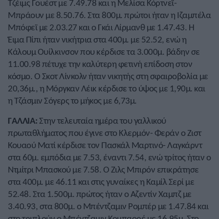
Τζέιμς Γουέστ με 7.49.78 και η Μελίσα Κόρτνεϊ-
Μπράουν με 8.50.76. Στα 800μ. πρώτοι ήταν η Ιζαμπέλα
Μπόφεϊ με 2.03.27 και ο Γκάι Λίρμανθ με 1.47.43. Η
Έιμα Πίπι ήταν νικήτρια στα 400μ. με 52.52, ενώ η
Κάλουμ Ουίλκινσον που κέρδισε τα 3.000μ. βάδην σε
11.00.98 πέτυχε την καλύτερη φετινή επίδοση στον
κόσμο. Ο Σκοτ Λίνκολν ήταν νικητής στη σφαιροβολία με
20,36μ., η Μόργκαν Λέικ κέρδισε το ύψος με 1,90μ. και
η Τζάσμιν Σόγερς το μήκος με 6,73μ.
ΓΑΛΛΙΑ:
Στην τελευταία ημέρα του γαλλικού
πρωταθλήματος που έγινε στο Κλερμόν- Φεράν ο Ζιστ
Κουαού Ματί κέρδισε τον Πασκάλ Μαρτινό- Λαγκάρντ
στα 60μ. εμπόδια με 7.53, έναντι 7.54, ενώ τρίτος ήταν ο
Ντμίτρι Μπασκού με 7.58. Ο Ζιλς Μπιρόν επικράτησε
στα 400μ. με 46.11 και στις γυναίκες η Καμίλ Σερί με
52.48. Στα 1.500μ. πρώτος ήταν ο Αζεντίν Χαμπζ με
3.40.93, στα 800μ. ο Μπέντζαμιν Ρομπέρ με 1.47.84 και
στο τριπλούν ο Μπέντζαμιν Κομπαορέ με 16,95μ. Στο