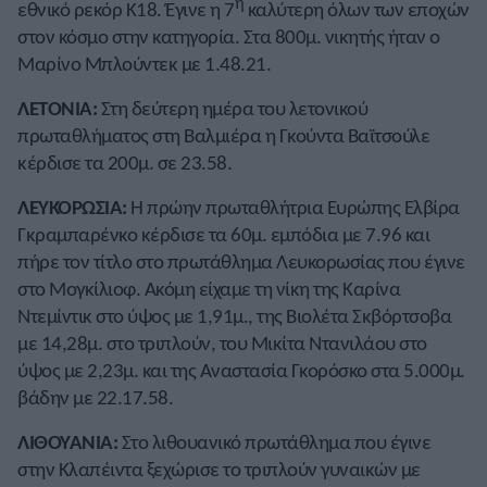
η
εθνικό ρεκόρ Κ18. Έγινε η 7
καλύτερη όλων των εποχών
στον κόσμο στην κατηγορία. Στα 800μ. νικητής ήταν ο
Μαρίνο Μπλούντεκ με 1.48.21.
ΛΕΤΟΝΙΑ:
Στη δεύτερη ημέρα του λετονικού
πρωταθλήματος στη Βαλμιέρα η Γκούντα Βαϊτσούλε
κέρδισε τα 200μ. σε 23.58.
ΛΕΥΚΟΡΩΣΙΑ:
Η πρώην πρωταθλήτρια Ευρώπης Ελβίρα
Γκραμπαρένκο κέρδισε τα 60μ. εμπόδια με 7.96 και
πήρε τον τίτλο στο πρωτάθλημα Λευκορωσίας που έγινε
στο Μογκίλιοφ. Ακόμη είχαμε τη νίκη της Καρίνα
Ντεμίντικ στο ύψος με 1,91μ., της Βιολέτα Σκβόρτσοβα
με 14,28μ. στο τριπλούν, του Μικίτα Ντανιλάου στο
ύψος με 2,23μ. και της Αναστασία Γκορόσκο στα 5.000μ.
βάδην με 22.17.58.
ΛΙΘΟΥΑΝΙΑ:
Στο λιθουανικό πρωτάθλημα που έγινε
στην Κλαπέιντα ξεχώρισε το τριπλούν γυναικών με