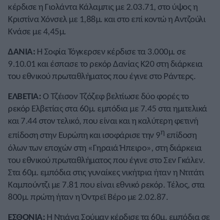
κέρδισε η Γιολάντα Κάλαμπις με 2.03.71, στο ύψος η
Κριστίνα Χόνσελ με 1,88μ. και στο επί κοντώ η Αντζούλι
Κνάσε με 4,45μ.
ΔΑΝΙΑ:
Η Σοφία Τόγκερσεν κέρδισε τα 3.000μ. σε
9.10.01 και έσπασε το ρεκόρ Δανίας Κ20 στη διάρκεια
του εθνικού πρωταθλήματος που έγινε στο Ράντερς.
ΕΛΒΕΤΙΑ:
Ο Τζέισον Τζόζεφ βελτίωσε δύο φορές το
ρεκόρ Ελβετίας στα 60μ. εμπόδια με 7.45 στα ημιτελικά
και 7.44 στον τελικό, που είναι και η καλύτερη φετινή
η
επίδοση στην Ευρώπη και ισοφάρισε την 9
επίδοση
όλων των εποχών στη «Γηραιά Ήπειρο», στη διάρκεια
του εθνικού πρωταθλήματος που έγινε στο Σεν Γκάλεν.
Στα 60μ. εμπόδια στις γυναίκες νικήτρια ήταν η Ντιτάτι
Καμπούντζι με 7.81 που είναι εθνικό ρεκόρ. Τέλος, στα
800μ. πρώτη ήταν η Όντρεϊ Βέρο με 2.02.87.
ΕΣΘΟΝΙΑ:
Η Ντιάνα Σούμαν κέρδισε τα 60μ. εμπόδια σε