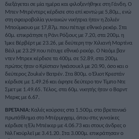
διεξάγεται σε μία ημέρα και φιλοξενήθηκε στη Γάνδη. Ο
Μπεν Μπρέντερς κέρδισε στο επί κοντώ με 5,80μ., ενώ
στη σφαιροβολία γυναικών νικήτρια ήταν η Ζολιέν
Μπούμκουο με 17,87μ. που πέτυχε εθνικό ρεκόρ. Στα
60μ. επικράτησε η Ράνι Ρόζιους με 7.20, στα 200μ. η
Ίμκε Βέρβέρτ με 23.26, με δεύτερη την Χιλιανή Μαρτίνα
Βέιλ με 23.29 που πέτυχε εθνικό ρεκόρ. Ο Ναόμι βαν
ντεν Μπρεκ κέρδισε τα 400μ. σε 52.89, στα 200μ.
πρώτος ήταν ο Κρίστιαν Ιγκάσουελ με 20.90, όσο και ο
δεύτερος Ζουλιέν Βατρέν. Στα 800μ. ο Έλιοτ Κρεστάν
κέρδισε με 1.49.26 και άφησε δεύτερο τον Τίμπο Ντε
Σμετ με 1.49.65. Τέλος, στα 60μ. νικητής ήταν ο Βαρντ
Μερκς με 6.67.
ΒΡΕΤΑΝΙΑ:
Καλές κούρσες στα 1.500μ. στο βρετανικό
πρωτάθλημα στο Μπέρμιγχαμ, όπου στις γυναίκες
κέρδισε η Έλι Μπέικερ με 4.06.73 και στους άνδρες ο
Νιλ Γκούρλεϊ με 3.41.20. Στα 3.000μ. επικράτησαν ο