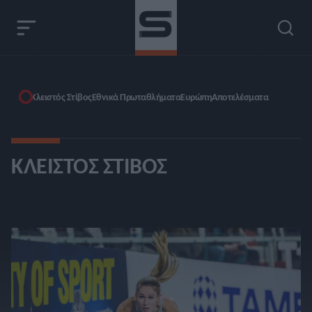
Κλειστός Στίβος
Εθνικά Πρωταθλήματα
Ευρώπη
Αποτελέσματα
ΚΛΕΙΣΤΌΣ ΣΤΊΒΟΣ