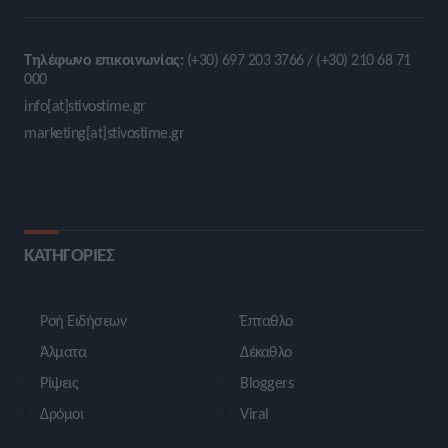
Τηλέφωνο επικοινωνίας:
(+30) 697 203 3766 / (+30) 210 68 71
000
info[at]stivostime.gr
marketing[at]stivostime.gr
ΚΑΤΗΓΟΡΙΕΣ
Ροή Ειδήσεων
Έπταθλο
Άλματα
Δέκαθλο
Ρίψεις
Bloggers
Δρόμοι
Viral