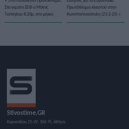
«
37ο Πανελλήνιο Πρωτάθλημα:
Ειδήσεις για το Ευρωπαϊκό
Στο γεμάτο ΣΕΦ ο Μίλτος
Πρωτάθλημα κλειστού στην
Τεντόγλου 8,20μ. στο μήκος
Κωνσταντινούπολη (21-2-23)
»
Stivostime.GR
Καρνεάδου 25-29, 106 75, Αθήνα