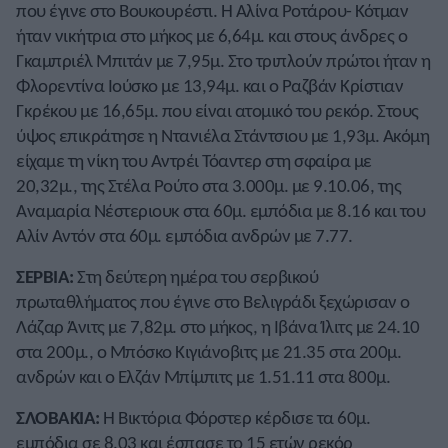
που έγινε στο Βουκουρέστι. Η Αλίνα Ροτάρου- Κότμαν
ήταν νικήτρια στο μήκος με 6,64μ. και στους άνδρες ο
Γκαμπριέλ Μπιτάν με 7,95μ. Στο τριπλούν πρώτοι ήταν η
Φλορεντίνα Ιούσκο με 13,94μ. και ο Ραζβάν Κρίστιαν
Γκρέκου με 16,65μ. που είναι ατομικό του ρεκόρ. Στους
ύψος επικράτησε η Ντανιέλα Στάντσιου με 1,93μ. Ακόμη
είχαμε τη νίκη του Αντρέι Τόαντερ στη σφαίρα με
20,32μ., της Στέλα Ρούτο στα 3.000μ. με 9.10.06, της
Αναμαρία Νέστεριουκ στα 60μ. εμπόδια με 8.16 και του
Αλίν Αντόν στα 60μ. εμπόδια ανδρών με 7.77.
ΣΕΡΒΙΑ:
Στη δεύτερη ημέρα του σερβικού
πρωταθλήματος που έγινε στο Βελιγράδι ξεχώρισαν ο
Λάζαρ Άνιτς με 7,82μ. στο μήκος, η Ιβάνα Ίλιτς με 24.10
στα 200μ., ο Μπόσκο Κιγιάνοβιτς με 21.35 στα 200μ.
ανδρών και ο Ελζάν Μπίμπιτς με 1.51.11 στα 800μ.
ΣΛΟΒΑΚΙΑ:
Η Βικτόρια Φόρστερ κέρδισε τα 60μ.
εμπόδια σε 8.03 και έσπασε το 15 ετών ρεκόρ