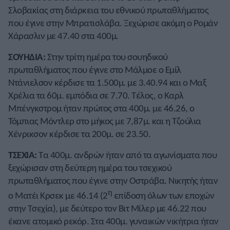
Σλοβακίας στη διάρκεια του εθνικού πρωταθλήματος
που έγινε στην Μπρατισλάβα. Ξεχώρισε ακόμη ο Ρομάν
Χάρασλιν με 47.40 στα 400μ.
ΣΟΥΗΔΙΑ:
Στην τρίτη ημέρα του σουηδικού
πρωταθλήματος που έγινε στο Μάλμοε ο Εμίλ
Ντάνιελσον κέρδισε τα 1.500μ. με 3.40.94 και ο Μαξ
Χρέλια τα 60μ. εμπόδια σε 7.70. Τέλος, ο Καρλ
Μπένγκστρομ ήταν πρώτος στα 400μ. με 46.26, ο
Τόμπιας Μόντλερ στο μήκος με 7,87μ. και η Τζούλια
Χένρικσον κέρδισε τα 200μ. σε 23.50.
ΤΣΕΧΙΑ:
Τα 400μ. ανδρών ήταν από τα αγωνίσματα που
ξεχώρισαν στη δεύτερη ημέρα του τσεχικού
πρωταθλήματος που έγινε στην Οστράβα. Νικητής ήταν
η
ο Ματέι Κρσεκ με 46.14 (2
επίδοση όλων των εποχών
στην Τσεχία), με δεύτερο τον Βιτ Μίλερ με 46.22 που
έκανε ατομικό ρεκόρ. Στα 400μ. γυναικών νικήτρια ήταν