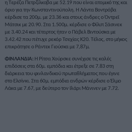
η Τερέζα Πετρζίλκοβα με 52.19 που είναι ατομικό της και
όριο για την Κωνσταντινούπολη. Η Λάντα Βοντρόβα
κέρδισε τα 200μ. με 23.36 και στους άνδρες ο Όντρεϊ
Μάτσικ με 20.90. Στα 1.500μ. κέρδισε ο Φίλιπ Σάσινεκ
με 3.40.24 και τέταρτος ήταν ο Πάβελ Βιντούσκα με
3.42.42 που πέτυχε ρεκόρ Τσεχίας Κ20. Τέλος, στο μήκος
επικράτησε ο Ράντεκ Γιούσκα με 7,87μ.
ΦΙΝΛΑΝΔΙΑ:
Η Ρίτσα Χούρσκε συνέχισε τις καλές
επιδόσεις στα 60μ. εμπόδια και έτρεξε σε 7.83 στη
διάρκεια του φινλανδικού πρωταθλήματος που έγινε
στο Ελσίνκι. Στα 60μ. εμπόδια ανδρών κέρδισε ο Έλμο
Λάκα με 7.67, με δεύτερο τον Ιλάρι Μάνινεν με 7.72.