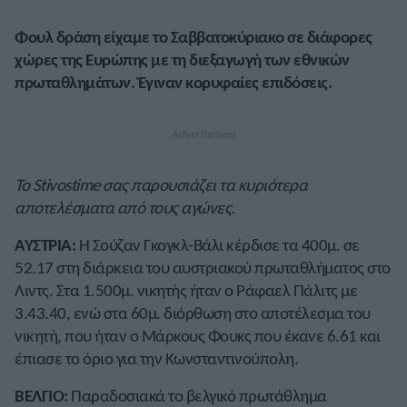
Φουλ δράση είχαμε το Σαββατοκύριακο σε διάφορες
χώρες της Ευρώπης με τη διεξαγωγή των εθνικών
πρωταθλημάτων. Έγιναν κορυφαίες επιδόσεις.
Το Stivostime σας παρουσιάζει τα κυριότερα
αποτελέσματα από τους αγώνες.
ΑΥΣΤΡΙΑ:
Η Σούζαν Γκογκλ-Βάλι κέρδισε τα 400μ. σε
52.17 στη διάρκεια του αυστριακού πρωταθλήματος στο
Λιντς. Στα 1.500μ. νικητής ήταν ο Ράφαελ Πάλιτς με
3.43.40, ενώ στα 60μ. διόρθωση στο αποτέλεσμα του
νικητή, που ήταν ο Μάρκους Φουκς που έκανε 6.61 και
έπιασε το όριο για την Κωνσταντινούπολη.
ΒΕΛΓΙΟ:
Παραδοσιακά το βελγικό πρωτάθλημα