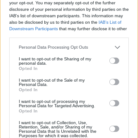
νικητής ήταν ο Βλάντιμιρ Βουκίσεβιτς με 7.79, στα
your opt-out. You may separately opt-out of the further
disclosure of your personal information by third parties on the
3.000μ. ο Νάρβε Γκίλις Νόρντας με 7.58.19, στα 200μ.
IAB’s list of downstream participants. This information may
πρώτη ήταν η Κριστίν Γένσεν με 23.50 και στα 60μ.
also be disclosed by us to third parties on the
IAB’s List of
εμπόδια η Αντρέα Ρουθ με 8.17.
Downstream Participants
that may further disclose it to other
third parties.
ΟΛΛΑΝΔΙΑ:
Η Φέμκε Μπολ έκλεψε φυσικά την
παράσταση στο ολλανδικό πρωτάθλημα που έγινε στο
Personal Data Processing Opt Outs
Άπελντορν πετυχαίνοντας παγκόσμιο ρεκόρ κλειστού
I want to opt-out of the Sharing of my
στα 400μ. με 49.26. Στην κούρσα δεύτερη ήταν η Λίκε
personal data.
Κλάβερ με 50.34 που είναι ατομικό της ρεκόρ. Στους
Opted In
άνδρες στα 400μ. νικητής ήταν ο Ισάια Μπερς με 45.72,
I want to opt-out of the Sale of my
με δεύτερο τον Λιεμάρβιν Μπονεβάτσια με 45.83. Στα
Personal Data.
Opted In
3.000μ. επικράτησε η Μορίν Κόστερ με 9.02.37, στη
σφαιροβολία η Τζέσικα Σίλντερ με 19,22μ., στο επί
I want to opt-out of processing my
Personal Data for Targeted Advertising.
κοντώ ο Μένο Φλουν με 5,82μ., στο ύψος ο Ντουάι
Opted In
Άμελς με 2,24μ. και στο ύψος γυναικών η Μπριτ
Βέερμαν με 1,90μ.
I want to opt-out of Collection, Use,
Retention, Sale, and/or Sharing of my
Personal Data that Is Unrelated with the
ΟΥΓΓΑΡΙΑ:
Ο Τάμας Μάτε κέρδισε τα 200μ. με 20.75 και
Purposes for which it was collected.