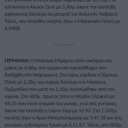
επί κοντώ ο Αλιούν Σενέ με 5,60μ. έκανε την έκπληξη
αφήνοντας δεύτερο σε μπαράζ τον Βαλεντίν Λαβιλενί.
Τέλος, στο έπταθλο νικητής ήταν ο Μακενσόν Γκλετί με
6.090β.
ΓΕΡΜΑΝΙΑ:
Η Μαλάικα Μιχάμπο ήταν νικήτρια στο
μήκος με 6,66μ. στο γερμανικό πρωτάθλημα που
διεξήχθη στο Ντόρτμουντ. Στο ύψος κέρδισε ο Τόμπιας
Πόιτε με 2,28μ. και άφησε δεύτερο τον Ματέους
Πρζιμπίλκο που μετά τα 2,10μ. αποσύρθηκε από τον
αγώνα. Στα 400μ. πρώτος ήταν ο Μάρβιν Σλέγκελ με
46.25 που είναι ατομικό του ρεκόρ, ενώ στις γυναίκες
έκανε την έκπληξη η Σκάντι Σίερ με 52.93. Στα 1.500μ.
νικητής ήταν ο Άμος Μπάρτελσμεγερ με 3.47.38 και στις
γυναίκες η Καταρίνα Τροστ με 4.11.87. Τέλος, στα 800μ.