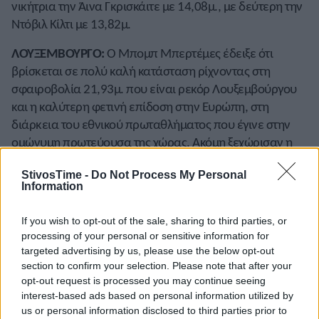
νικήτρια την Άινα Γκρισκάιτε με 14,08μ., με δεύτερη την
Ντόβιλ Κίλτι με 13,82μ.
ΛΟΥΞΕΜΒΟΥΡΓΟ:
Ο Μπομπ Μπερτέμες έδειξε ότι
βρίσκεται σε πολύ καλή κατάσταση ρίχνοντας στη
σφαιροβολία 21,93μ. που είναι ρεκόρ Λουξεμβούργου
και η καλύτερη φετινή επίδοση στην Ευρώπη, στη
διάρκεια του εθνικού πρωταθλήματος που έγινε στην
ομώνυμη πρωτεύουσα της χώρας. Ακόμη ξεχώρισαν η
Πατρίτσια βαν ντερ Βέκεν με 7.31 στα 60μ. και ο Σαρέλ
StivosTime -
Do Not Process My Personal
Γκρέτσεν με 1.49.93 στα 800μ.
Information
ΜΟΛΔΑΒΙΑ:
Το καλύτερο αποτέλεσμα στο πρωτάθλημα
If you wish to opt-out of the sale, sharing to third parties, or
Μολδαβίας που έγινε στο Τσισινάου ήταν η νίκη της
processing of your personal or sensitive information for
Ντουμιτριάνα Μπεζέντε στη σφαιροβολία με 17,83μ.
targeted advertising by us, please use the below opt-out
section to confirm your selection. Please note that after your
ΝΟΡΒΗΓΙΑ:
Ο Παλ Χόγκεν Λίλεφοσε κέρδισε το επί
opt-out request is processed you may continue seeing
κοντώ με 5,80μ. στη διάρκεια του νορβηγικού
interest-based ads based on personal information utilized by
πρωταθλήματος στο Μπέρουμ. Στα 60μ. εμπόδια
us or personal information disclosed to third parties prior to