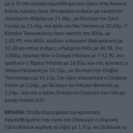
με 6.55 στο ιταλικό πρωτάθλημα που έγινε στην Ανκόνα.
Καλός αγώνας έγινε στη σφαίρα ανδρών με νικητή τον
Λεονάρντο Φάμπρι με 21,60μ., με δεύτερο τον Ζανέ
Γουέιρ με 21,46μ. και τρίτο τον Νικ Πόντσιο με 20,60μ. Ο
Κάταλιν Τεκουσεάνου ήταν νικητής στα 800μ. με
1.45.99, στα 400μ. κέρδισε η Αγιομίντ Φολορούνσο με
52.28 και στους άνδρες ο Ρικάρντο Μέλι με 46.58. Στα
3.000μ. πρώτος ήταν ο Οσάμα Μέσλεκ με 7.52.90, στο
τριπλούν ο Τόμπια Μπότσι με 16,83μ. και στις γυναίκες η
Ντάρια Ντέρκατς με 14,12μ., με δεύτερη την Οτάβια
Τσεστονάρο με 14,11μ. Στο ύψος επικράτησε ο Στέφανο
Σοτίλε με 2,26μ., με δεύτερο τον Μάρκο Φασινότι με
2,24μ., όσο και ο τρίτος Εντοάρντο Στρονάτι που πέτυχε
ρεκόρ Ιταλίας Κ20.
ΚΡΟΑΤΙΑ:
Στη δεύτερη ημέρα του κροατικού
πρωταθλήματος που έγινε στο Ζάγκρεμπ η 16χρονη
Γιάνα Κότσακ κέρδισε το ύψος με 1,91μ. και βελτίωσε το