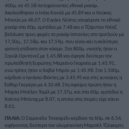
400μ. σε 45.58 πετυχαίνοντας εθνικό ρεκόρ.
Ακολούθησαν ο Ινάκι Κανάλ με 45.89 και ο Λούκας
Μπούα με 46.07. Ο Ενρίκε Λλόπις ισοφάρισε το εθνικό
ρεκόρ στα 60μ. εμπόδια με 7.48 και ο Τζόρνταν Ντίαζ
βελτίωσε τρεις φορές το ρεκόρ Ισπανίας στο τριπλούν με
17,50μ., 17,58μ. και 17,59μ. που είναι και η καλύτερη
φετινή επίδοση στον κόσμο. Στα 800μ. νικητής ήταν ο
Σαούλ Ορντόνεζ με 1.45.88 και άφησε δεύτερο τον
πρωταθλητή Ευρώπης Μαριάνο Γκαρσία με 1.45.91,
ενώ τρίτος ήταν ο Χαβιέ Μιρόν με 1.45.98. Στα 1.500μ.
κέρδισε ο Ιγνάσιο Φόντες με 3.45.95 και στις γυναίκες η
Έσθερ Γκερέρο με 4.10.48. Στη σφαίρα πρώτη ήταν η
Μαρία Μπέλεν Τομίλ με 17,37μ. και στα 60μ. εμπόδια η
Κσένια Μπέναχ με 8.07, η οποία στις σειρές είχε κάνει
8.01.
ΙΤΑΛΙΑ:
Ο Σαμουέλε Τσεκαρέλι κέρδισε τα 60μ. σε 6.54,
αφήνοντας δεύτερο τον ολυμπιονίκη Μαρσέλ Τζέικομπς