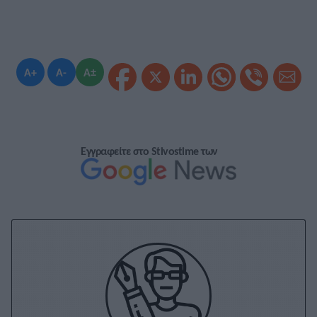
A+
A-
A±
Εγγραφείτε στο Stivostime των