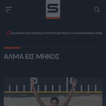
Ευρωπαϊκό Πρωτάθλημα 2022
Μόναχο
Μήκος Γυναικών
Μαλάικα Μιχάμ
ΆΛΜΑ ΕΙΣ ΜΉΚΟΣ