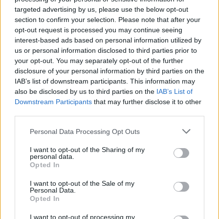
A+
A-
A±
targeted advertising by us, please use the below opt-out
section to confirm your selection. Please note that after your
opt-out request is processed you may continue seeing
interest-based ads based on personal information utilized by
us or personal information disclosed to third parties prior to
your opt-out. You may separately opt-out of the further
Εγγραφείτε στο Stivostime των
disclosure of your personal information by third parties on the
IAB’s list of downstream participants. This information may
also be disclosed by us to third parties on the
IAB’s List of
Downstream Participants
that may further disclose it to other
third parties.
Personal Data Processing Opt Outs
I want to opt-out of the Sharing of my
personal data.
Opted In
I want to opt-out of the Sale of my
Personal Data.
Opted In
Τόλης Λελεκίδης
I want to opt-out of processing my