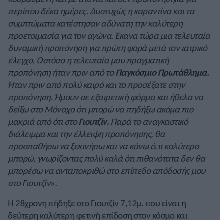
περίπου δέκα ημέρες. Δυστυχώς η καραντίνα και τα
συμπτώματα κατέστησαν αδύνατη την καλύτερη
προετοιμασία για τον αγώνα. Έκανα τώρα μια τελευταία
δυναμική προπόνηση για πρώτη φορά μετά τον ιατρικό
έλεγχο. Ωστόσο η τελευταία μου πραγματική
προπόνηση ήταν πριν από το
Παγκόσμιο Πρωτάθλημα.
Ήταν πριν από πολύ καιρό και το προσέξατε στην
προπόνηση. Ήμουν σε εξαιρετική φόρμα και ήθελα να
δείξω στο Μόναχο ότι μπορώ να πηδήξω ακόμα πιο
μακριά από ότι στο
Γιουτζίν.
Παρά το αναγκαστικό
διάλειμμα και την έλλειψη προπόνησης, θα
προσπαθήσω να ξεκινήσω και να κάνω ό,τι καλύτερο
μπορώ, γνωρίζοντας πολύ καλά ότι πιθανότατα δεν θα
μπορέσω να ανταποκριθώ στο επίπεδο απόδοσής μου
στο Γιουτζίν
».
Η 28χρονη πήδηξε στο Γιουτζίν 7,12μ. που είναι η
δεύτερη καλύτερη φετινή επίδοση στον κόσμο και