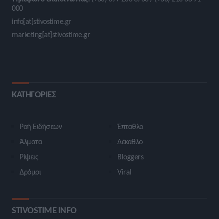
000
info[at]stivostime.gr
marketing[at]stivostime.gr
ΚΑΤΗΓΟΡΙΕΣ
Ροή Ειδήσεων
Έπταθλο
Άλματα
Δέκαθλο
Ρίψεις
Bloggers
Δρόμοι
Viral
STIVOSTIME INFO