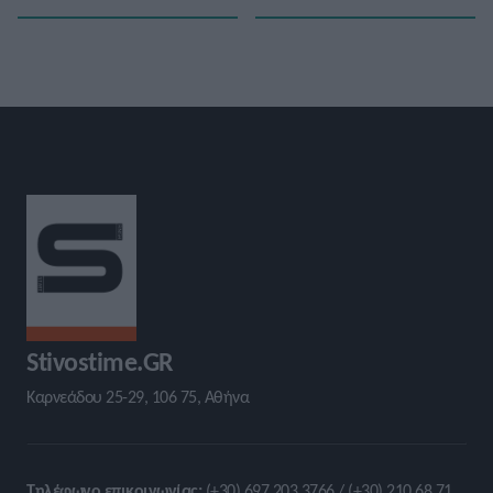
Stivostime.GR
Καρνεάδου 25-29, 106 75, Αθήνα
Τηλέφωνο επικοινωνίας:
(+30) 697 203 3766 / (+30) 210 68 71