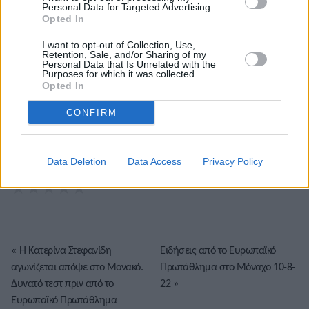
Personal Data for Targeted Advertising.
Opted In
I want to opt-out of Collection, Use,
Retention, Sale, and/or Sharing of my
Personal Data that Is Unrelated with the
Purposes for which it was collected.
Opted In
CONFIRM
Το άρθρο δεν έχει ακόμα βαθμολογηθεί.
Data Deletion
Data Access
Privacy Policy
Βαθμολογήστε αυτό το άρθρο:
★
★
★
★
★
«
Η Κατερίνα Στεφανίδη
Ειδήσεις από το Ευρωπαϊκό
αγωνίζεται απόψε στο Μονακό.
Πρωτάθλημα στο Μόναχο 10-8-
Δυνατό τεστ πριν από το
22
»
Ευρωπαϊκό Πρωτάθλημα