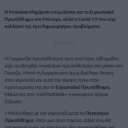
Η
Μαλάικα Μιχάμπο
ετοιμάζεται για το Ευρωπαϊκό
Πρωτάθλημα στο Μόναχο, αλλά ο Covid-19 που είχε
κολλήσει της έχει δημιουργήσει προβλήματα.
Η Γερμανίδα πρωταθλήτρια πριν από λίγες εβδομάδες
είχε αναδειχθεί παγκόσμια πρωταθλήτρια στο μήκος στο
Γιουτζίν. Μετά τη διοργάνωση όμως βρέθηκε θετική
στον κορονοϊό και αυτό την άφησε πίσω στην
προετοιμασία της για το
Ευρωπαϊκό Πρωτάθλημα
.
Μιλώντας στο «Leichtathletik» η κορυφαία άλτρια
δήλωσε:
«
Μολύνθηκα με τον κορονοϊό μετά το
Παγκόσμιο
Πρωτάθλημα
. Ήταν μια ήπια πορεία, αλλά ένιωθα
κουρασμένη και με ατονία και δεν προπονήθηκα για