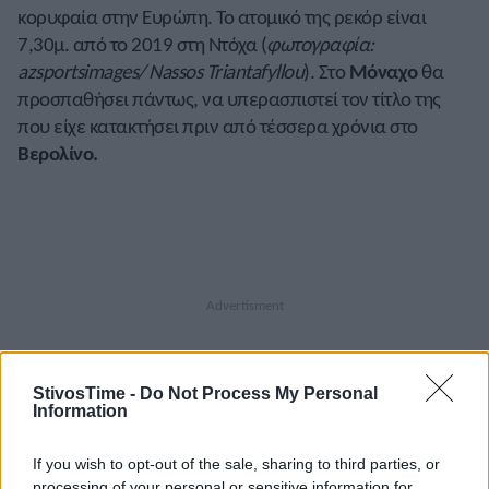
κορυφαία στην Ευρώπη. Το ατομικό της ρεκόρ είναι
7,30μ. από το 2019 στη Ντόχα (
φωτογραφία:
azsportsimages/ Νassos Triantafyllou
). Στο
Μόναχο
θα
προσπαθήσει πάντως, να υπερασπιστεί τον τίτλο της
που είχε κατακτήσει πριν από τέσσερα χρόνια στο
Βερολίνο.
StivosTime -
Do Not Process My Personal
Information
If you wish to opt-out of the sale, sharing to third parties, or
processing of your personal or sensitive information for