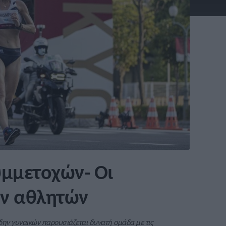
υμμετοχών- Οι
ων αθλητών
άδην γυναικών παρουσιάζεται δυνατή ομάδα με τις