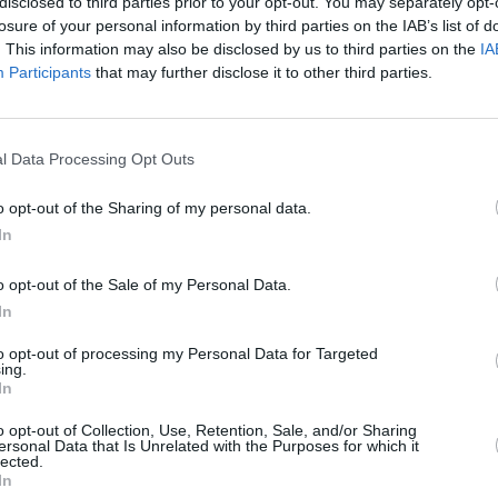
disclosed to third parties prior to your opt-out. You may separately opt-
ία Αντωνοπούλου.
losure of your personal information by third parties on the IAB’s list of
. This information may also be disclosed by us to third parties on the
IA
Participants
that may further disclose it to other third parties.
l Data Processing Opt Outs
o opt-out of the Sharing of my personal data.
In
o opt-out of the Sale of my Personal Data.
Stivostime των
In
to opt-out of processing my Personal Data for Targeted
ing.
In
o opt-out of Collection, Use, Retention, Sale, and/or Sharing
ersonal Data that Is Unrelated with the Purposes for which it
lected.
ης
In