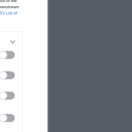
out of the
 downstream
B’s List of