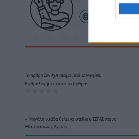
Το άρθρο δεν έχει ακόμα βαθμολογηθεί.
Βαθμολογήστε αυτό το άρθρο:
★
★
★
★
★
«
Μεγάλη ομάδα θέλει να στείλει ο ΣΕΓΑΣ στους
Μεσογειακούς Αγώνες