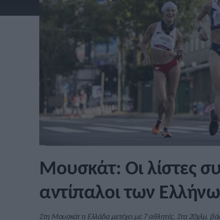
Μουσκάτ: Οι λίστες σ
αντίπαλοι των Ελλήν
Στη Μουσκάτ η Ελλάδα μετέχει με 7 αθλητές. Στα 20χλμ. β