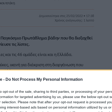
ρκουτσάκη.
Δημοσιεύτηκε στις 25/02/2022 • 17:38
Χρόνος ανάγνωσης: 1 λεπτό
το Παγκόσμιο Πρωτάθλημα βάδην που θα διεξαχθεί
υσε τις λίστες.
ς και τις 46 ομάδες είναι και η Ελλάδα.
ίκες, ικανή για διάκριση στη διοργάνωση που
ι Σάββατο στην πρωτεύουσα του Ομάν.
e -
Do Not Process My Personal Information
 στα 20χλμ. βάδην
Αντιγόνη Ντρισμπιώτη.
Ακόμη
ισάκου
, η
Χριστίνα Παπαδοπούλου
, η
Όλγα Φιάσκα
to opt-out of the sale, sharing to third parties, or processing of your per
formation for targeted advertising by us, please use the below opt-out s
r selection. Please note that after your opt-out request is processed y
 μπει ο κορυφαίος Έλληνας
Αλέξανδρος
eing interest-based ads based on personal information utilized by us or
ς Παπαστεργίου.
Θα απουσιάζει λόγω