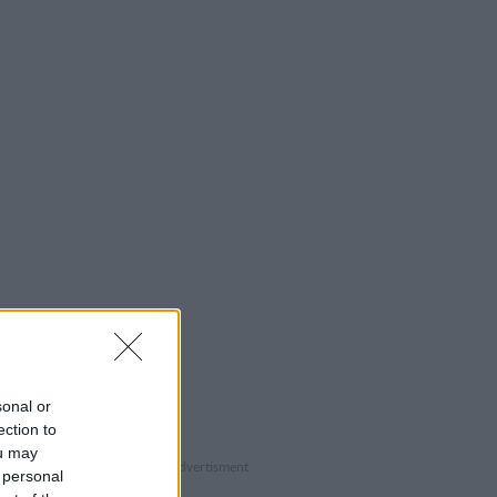
sonal or
ection to
ou may
 personal