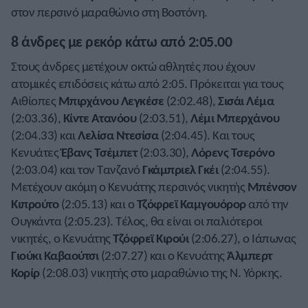
στον περσινό μαραθώνιο στη Βοστόνη.
8 άνδρες με ρεκόρ κάτω από 2:05.00
Στους άνδρες μετέχουν οκτώ αθλητές που έχουν
ατομικές επιδόσεις κάτω από 2:05. Πρόκειται για τους
Αιθίοπες
Μπιρχάνου Λεγκέσε
(2:02.48),
Σισάι Λέμα
(2:03.36),
Κίντε Ατανόου
(2:03.51),
Λέμι Μπερχάνου
(2:04.33) και
Λελίσα Ντεσίσα
(2:04.45). Και τους
Κενυάτες
Έβανς Τσέμπετ
(2:03.30),
Λόρενς Τσερόνο
(2:03.04) και τον Τανζανό
Γκάμπριελ Γκέι
(2:04.55).
Μετέχουν ακόμη ο Κενυάτης περσινός νικητής
Μπένσον
Κιπρούτο
(2:05.13) και ο
Τζόφρεϊ Καμγουόρορ
από την
Ουγκάντα (2:05.23). Τέλος, θα είναι οι παλιότεροι
νικητές, ο Κενυάτης
Τζόφρεϊ Κιρούι
(2:06.27), ο Ιάπωνας
Γιούκι Καβαούτσι
(2:07.27) και ο Κενυάτης
Άλμπερτ
Κορίρ
(2:08.03) νικητής στο μαραθώνιο της Ν. Υόρκης.