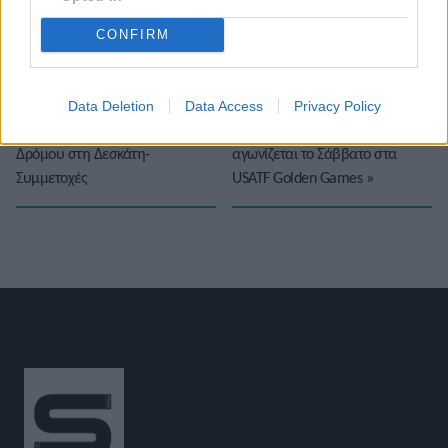
Βαθμολογήστε αυτό το άρθρο:
★
★
★
★
★
CONFIRM
Data Deletion
Data Access
Privacy Policy
«
8ο Πρωτάθλημα Ορεινού
Η Κατερίνα Στεφανίδη
Δρόμου στη Δεσκάτη-
αγωνίζεται το Σάββατο στα
Συμμετοχές
USATF Golden Games
»