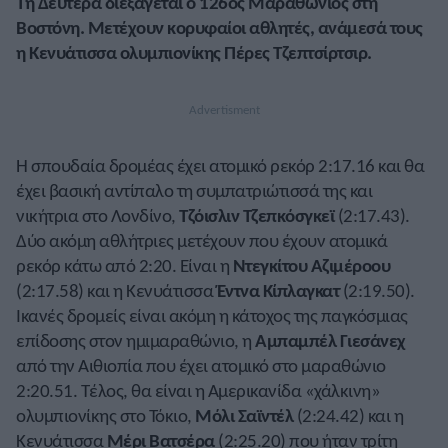
Τη Δευτέρα διεξάγεται ο 126ος Μαραθώνιος στη
Βοστόνη. Μετέχουν κορυφαίοι αθλητές, ανάμεσά τους
η Κενυάτισσα ολυμπιονίκης Πέρες Τζεπτσίρτσιρ.
Η σπουδαία δρομέας έχει ατομικό ρεκόρ 2:17.16 και θα
έχει βασική αντίπαλο τη συμπατριώτισσά της και
νικήτρια στο Λονδίνο,
Τζόισλιν Τζεπκόσγκεϊ
(2:17.43).
Δύο ακόμη αθλήτριες μετέχουν που έχουν ατομικά
ρεκόρ κάτω από 2:20. Είναι η
Ντεγκίτου Αζιμέροου
(2:17.58) και η Κενυάτισσα
Έντνα Κίπλαγκατ
(2:19.50).
Ικανές δρομείς είναι ακόμη η κάτοχος της παγκόσμιας
επίδοσης στον ημιμαραθώνιο, η
Αμπαμπέλ Γιεσάνεχ
από την Αιθιοπία που έχει ατομικό στο μαραθώνιο
2:20.51. Τέλος, θα είναι η Αμερικανίδα «χάλκινη»
ολυμπιονίκης στο Τόκιο,
Μόλι Σαϊντέλ
(2:24.42) και η
Κενυάτισσα
Μέρι Βατσέρα
(2:25.20) που ήταν τρίτη