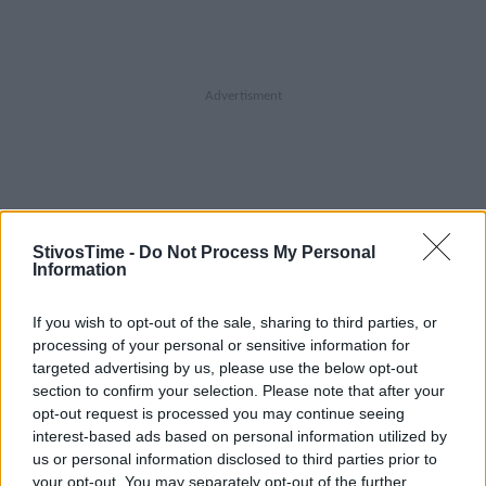
A+
A-
A±
StivosTime -
Do Not Process My Personal
Information
If you wish to opt-out of the sale, sharing to third parties, or
processing of your personal or sensitive information for
targeted advertising by us, please use the below opt-out
Εγγραφείτε στο Stivostime των
section to confirm your selection. Please note that after your
opt-out request is processed you may continue seeing
interest-based ads based on personal information utilized by
us or personal information disclosed to third parties prior to
your opt-out. You may separately opt-out of the further