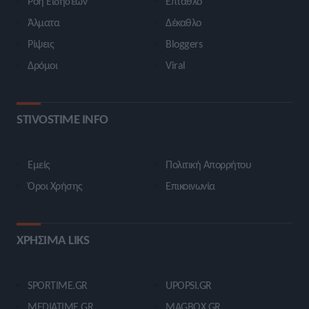
Ροή Ειδήσεων
Έπταθλο
Άλματα
Δέκαθλο
Ρίψεις
Bloggers
Δρόμοι
Viral
STIVOSTIME INFO
Εμείς
Πολιτική Απορρήτου
Όροι Χρήσης
Επικοινωνία
ΧΡΗΣΙΜΑ LIKS
SPORTIME.GR
UPOPSI.GR
MEDIATIME.GR
MAGBOX.GR