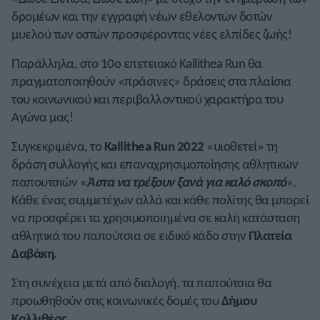
δρομέων και την εγγραφή νέων εθελοντών δοτών
μυελού των οστών προσφέροντας νέες ελπίδες ζωής!
Παράλληλα, στο 10ο επετειακό Kallithea Run θα
πραγματοποιηθούν «πράσινες» δράσεις στα πλαίσια
του κοινωνικού και περιβαλλοντικού χαρακτήρα του
Αγώνα μας!
Συγκεκριμένα, το
Kallithea Run 2022
«υιοθετεί» τη
δράση συλλογής και επαναχρησιμοποίησης αθλητικών
παπουτσιών «
Άστα να τρέξουν ξανά για καλό σκοπό
».
Κάθε ένας συμμετέχων αλλά και κάθε πολίτης θα μπορεί
να προσφέρει τα χρησιμοποιημένα σε καλή κατάσταση
αθλητικά του παπούτσια σε ειδικό κάδο στην
Πλατεία
Δαβάκη.
Στη συνέχεια μετά από διαλογή, τα παπούτσια θα
προωθηθούν στις κοινωνικές δομές του
Δήμου
Καλλιθέας.