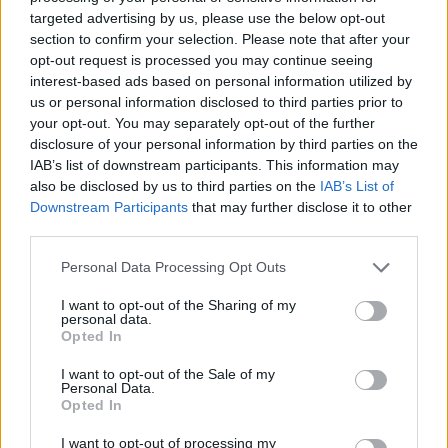
Δήμο Καλλιθέας
και τελεί υπό την
targeted advertising by us, please use the below opt-out
αιγίδα της
Περιφέρειας Αττικής
, του
ΣΕΓΑΣ
, της
Γενικής
section to confirm your selection. Please note that after your
Γραμματείας Αθλητισμού
και εντάσσεται στις δράσεις
opt-out request is processed you may continue seeing
του
Be Active Hellas
.
interest-based ads based on personal information utilized by
us or personal information disclosed to third parties prior to
your opt-out. You may separately opt-out of the further
disclosure of your personal information by third parties on the
IAB’s list of downstream participants. This information may
also be disclosed by us to third parties on the
IAB’s List of
Downstream Participants
that may further disclose it to other
third parties.
Personal Data Processing Opt Outs
I want to opt-out of the Sharing of my
personal data.
A+
A-
A±
Opted In
I want to opt-out of the Sale of my
Personal Data.
Opted In
Εγγραφείτε στο Stivostime των
I want to opt-out of processing my