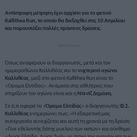
Αντίστροφη μέτρηση έχει αρχίσει για το φετινό
Kallithea Run, το οποίο θα διεξαχθεί στις 10 Απριλίου
και παρουσιάζει πολλές πράσινες δράσεις.
Όπως αναφέρουν οι διοργανωτές, μετά και τον
ημιμαραθώνιο Καλλιθέας και το
νυχτερινό αγώνα
Καλλιθέας
, μαζί στο φετινό Kallithea Run είναι το
«Όραμα Ελπίδας». Ανάμεσα στις αθλήτριες που
στηρίζουν τον αγώνα είναι και η
Ντενίζ Δημάκη.
Σε ό,τι αφορά το «
Όραμα Ελπίδας
» ο διοργανωτής
Φ.Σ.
Καλλιθέας
ενημερώνει πως: «Η εξαιρετική μας
συνεργασία συνεχίζεται και αυτή τη χρονιά με τη δράση
«Γίνε εθελοντής δότης μυελού των οστών» και σύνθημα
«Δώσε Ελπίδα, Δώσε Ζωή» με στόχο την ενημέρωση των