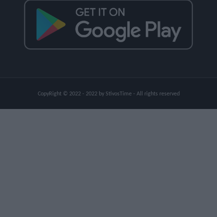
CopyRight © 2022 - 2022 by StivosTime - All rights reserved