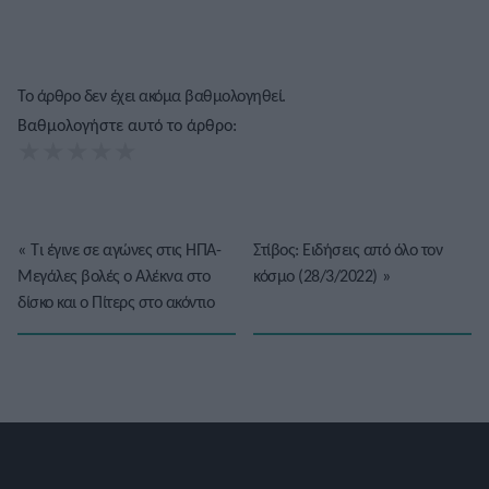
Το άρθρο δεν έχει ακόμα βαθμολογηθεί.
Βαθμολογήστε αυτό το άρθρο:
★
★
★
★
★
«
Τι έγινε σε αγώνες στις ΗΠΑ-
Στίβος: Ειδήσεις από όλο τον
Μεγάλες βολές ο Αλέκνα στο
κόσμο (28/3/2022)
»
δίσκο και ο Πίτερς στο ακόντιο