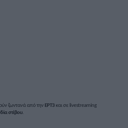
θούν ζωντανά από την
ΕΡΤ3
και σε livestreaming
ία στίβου
.