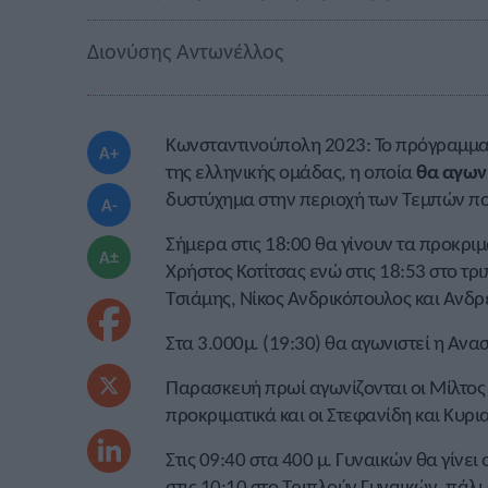
Διονύσης Αντωνέλλος
Κωνσταντινούπολη 2023: Το πρόγραμμα
A+
της ελληνικής ομάδας, η οποία
θα αγων
δυστύχημα στην περιοχή των Τεμπών πο
A-
Σήμερα στις 18:00 θα γίνουν τα προκρι
A±
Χρήστος Κοτίτσας ενώ στις 18:53 στο τ
Τσιάμης, Νίκος Ανδρικόπουλος και Ανδρ
Στα 3.000μ. (19:30) θα αγωνιστεί η Αν
Παρασκευή πρωί αγωνίζονται οι Μίλτος 
προκριματικά και οι Στεφανίδη και Κυρι
Στις 09:40 στα 400 μ. Γυναικών θα γίνει
στις 10:10 στο Τριπλούν Γυναικών, πάλ