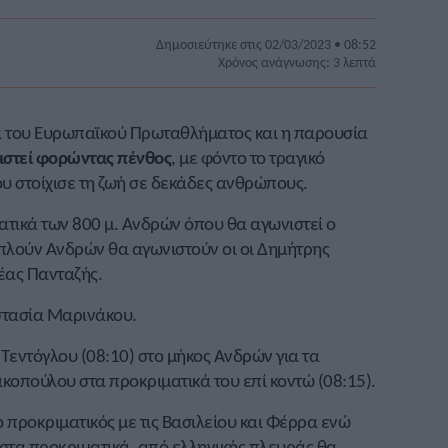
Δημοσιεύτηκε στις 02/03/2023 • 08:52
Χρόνος ανάγνωσης: 3 λεπτά
 του Ευρωπαϊκού Πρωταθλήματος και η παρουσία
ιστεί φορώντας πένθος
, με φόντο το τραγικό
υ στοίχισε τη ζωή σε δεκάδες ανθρώπους.
ματικά των 800 μ. Ανδρών όπου θα αγωνιστεί ο
ριπλούν Ανδρών θα αγωνιστούν οι οι Δημήτρης
έας Πανταζής.
αστασία Μαρινάκου.
Τεντόγλου (08:10) στο μήκος Ανδρών για τα
ακοπούλου στα προκριματικά του επί κοντώ (08:15).
 ο προκριματικός με τις Βασιλείου και Φέρρα ενώ
ι στα προκριματικά, από ελληνικής πλευράς θα