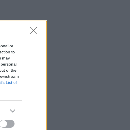
sonal or
ection to
ou may
 personal
out of the
 downstream
B’s List of