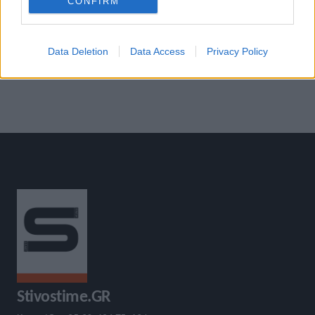
CONFIRM
«
Κανονικά η χρήση των μορίων
Κέλβιν Κίπτουμ: Αυτά τα
για είσοδο στην τριτοβάθμια
παπούτσια χρησιμοποίησε για
Data Deletion
Data Access
Privacy Policy
εκπαίδευση
το ρεκόρ
»
Stivostime.GR