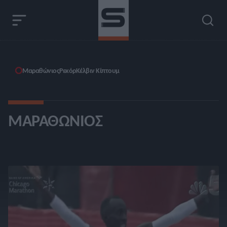
Μαραθώνιος
Ρεκόρ
Κέλβιν Κίπτουμ
ΜΑΡΑΘΏΝΙΟΣ