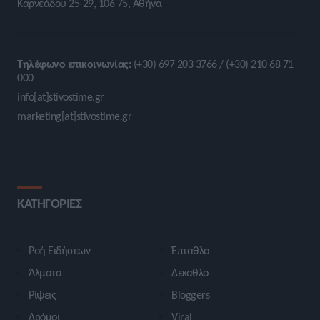
Καρνεάδου 25-29, 106 75, Αθήνα
Τηλέφωνο επικοινωνίας:
(+30) 697 203 3766 / (+30) 210 68 71
000
info[at]stivostime.gr
marketing[at]stivostime.gr
ΚΑΤΗΓΟΡΙΕΣ
Ροή Ειδήσεων
Έπταθλο
Άλματα
Δέκαθλο
Ρίψεις
Bloggers
Δρόμοι
Viral