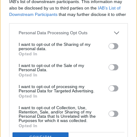
IAB’s list of downstream participants. This information may
also be disclosed by us to third parties on the
IAB’s List of
Διονύσης Αντωνέλλος
Downstream Participants
that may further disclose it to other
third parties.
Δημοσιογράφος με εμπειρία σε blogging, ραδιόφωνο και
Personal Data Processing Opt Outs
τηλεόραση. Εξειδίκευση στα ελληνοτουρκικά, τον
Ολυμπιακό και τον στίβο, με ρεπορτάζ και αναλύσεις από
I want to opt-out of the Sharing of my
πρώτο χέρι που προσφέρουν γνώση και έμπνευση.
personal data.
Opted In
I want to opt-out of the Sale of my
Personal Data.
Opted In
I want to opt-out of processing my
Personal Data for Targeted Advertising.
Opted In
Το άρθρο δεν έχει ακόμα βαθμολογηθεί.
I want to opt-out of Collection, Use,
Βαθμολογήστε αυτό το άρθρο:
Retention, Sale, and/or Sharing of my
Personal Data that Is Unrelated with the
★
★
★
★
★
Purposes for which it was collected.
Opted In