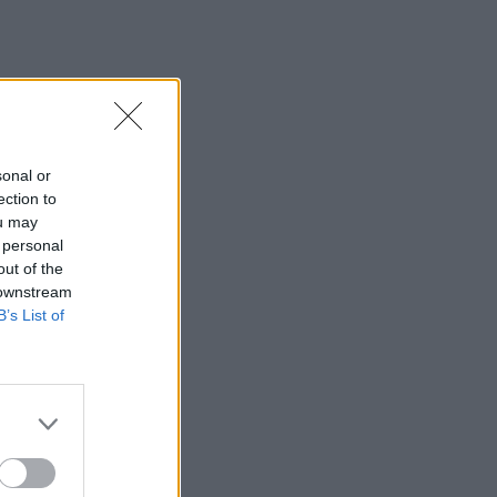
sonal or
ection to
ou may
 personal
out of the
 downstream
B’s List of