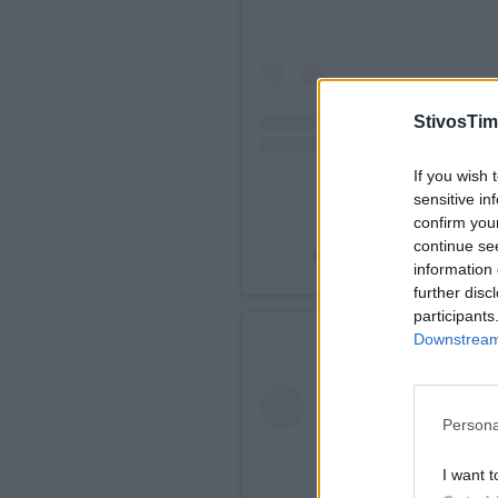
StivosTim
If you wish 
sensitive in
confirm you
continue se
Η δημοσίευση κοινοποιήθηκ
information 
further disc
participants
Downstream 
Persona
I want t