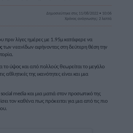
Δημοσιεύτηκε στις 11/08/2022 • 10:06
Χρόνος ανάγνωσης: 2 λεπτά
υ πριν λίγες ημέρες με 1.95μ κατάφερε να
ς
των νεανίδων αφήνοντας στη δεύτερη θέση την
τορία.
ια το ύψος και από πολλούς θεωρείται το μεγάλο
ις αθλητικές της ικανότητες είναι και μια
social media και μια ματιά στον προσωπικό της
ίσει τον καθένα πως πρόκειται για μια από τις πιο
βου.