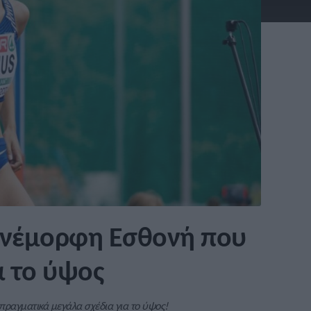
ανέμορφη Εσθονή που
α το ύψος
πραγματικά μεγάλα σχέδια για το ύψος!