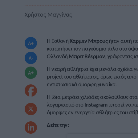
Χρήστος Μαγγίνας
Η Εσθονή
Κάρμεν Μπρους
ήταν αυτή πο
A+
κατακτήσει τον παγκόσμιο τίτλο στο
ύψο
Ολλανδή
Μπριτ Βέερμαν
, γράφοντας ισ
A-
Η νεαρή αθλήτρια έχει μεγάλα σχέδια γ
A±
project του αθλήματος, όμως εκτός από τ
εντυπωσιακά όμορφη γυναίκα.
Η ίδια μετράει χιλιάδες ακολούθους στα 
λογαριασμό στο
Instagram
μπορεί να πε
όμορφες εν ενεργεία αθλήτριες του στί
Δείτε την: