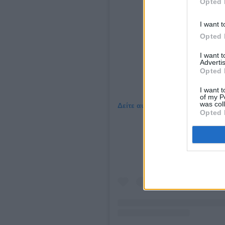
Opted 
I want t
Opted 
I want 
Advertis
Opted 
I want t
of my P
was col
Δείτε αυτή τη δημοσίευση στο 
Opted 