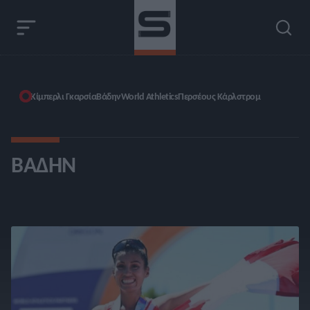
Κίμπερλι Γκαρσία
Βάδην
World Athletics
Περσέους Κάρλστρομ
ΒΆΔΗΝ