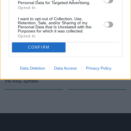
Personal Data for Targeted Advertising.
Opted In
I want to opt-out of Collection, Use,
Retention, Sale, and/or Sharing of my
Το άρθρο δεν έχει ακόμα βαθμολογηθεί.
Personal Data that Is Unrelated with the
Purposes for which it was collected.
Βαθμολογήστε αυτό το άρθρο:
Opted In
★
★
★
★
★
CONFIRM
«
Οι αδελφές Ζενέγια με στόχο
Ειδήσεις από όλο τον κόσμο
Data Deletion
Data Access
Privacy Policy
το Ευρωπαϊκό Πρωτάθλημα Κ23
(27/9/2022)
»
στα 400μ. εμπόδια