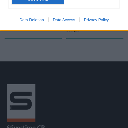
«
Ειδήσεις από όλο τον κόσμο
Η Ελίνα Τζένγκο αναχωρεί την
(31/8/2022)
Πέμπτη για τις Βρυξέλλες- Ποιες
Data Deletion
Data Access
Privacy Policy
αντιμετωπίζει στο Diamond
League
»
Stivostime.GR