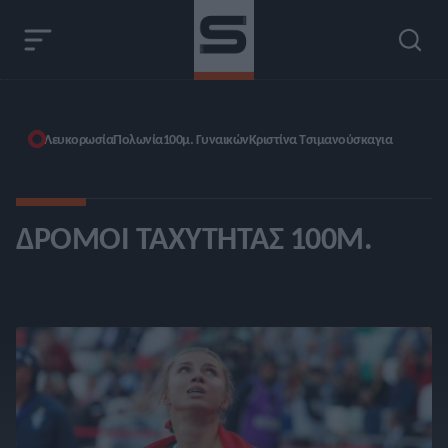
Λευκορωσία
Πολωνία
100μ. Γυναικών
Κριστίνα Τσιμανούσκαγια
ΔΡΌΜΟΙ ΤΑΧΎΤΗΤΑΣ 100Μ.