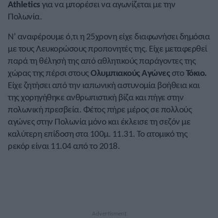
Athletics
για να μπορέσει να αγωνίζεται με την
Πολωνία.
Ν’ αναφέρουμε ό,τι η 25χρονη είχε διαφωνήσει δημόσια
με τους Λευκορώσους προπονητές της. Είχε μεταφερθεί
παρά τη θέλησή της από αθλητικούς παράγοντες της
χώρας της πέρσι στους
Ολυμπιακούς Αγώνες
στο
Τόκιο.
Είχε ζητήσει από την ιαπωνική αστυνομία βοήθεια και
της χορηγήθηκε ανθρωπιστική βίζα και πήγε στην
πολωνική πρεσβεία. Φέτος πήρε μέρος σε πολλούς
αγώνες στην Πολωνία μόνο και έκλεισε τη σεζόν με
καλύτερη επίδοση στα 100μ. 11.31. Το ατομικό της
ρεκόρ είναι 11.04 από το 2018.