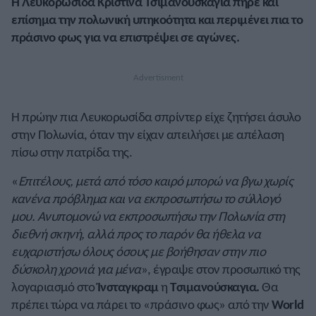
Η Λευκορωσίδα Κριστίνα Τσιμανούσκαγια πήρε και
επίσημα την πολωνική υπηκοότητα και περιμένει πια το
πράσινο φως για να επιστρέψει σε αγώνες.
Η πρώην πια Λευκορωσίδα σπρίντερ είχε ζητήσει άσυλο
στην Πολωνία, όταν την είχαν απειλήσει με απέλαση
πίσω στην πατρίδα της.
«
Επιτέλους, μετά από τόσο καιρό μπορώ να βγω χωρίς
κανένα πρόβλημα και να εκπροσωπήσω το σύλλογό
μου. Ανυπομονώ να εκπροσωπήσω την Πολωνία στη
διεθνή σκηνή, αλλά προς το παρόν θα ήθελα να
ευχαριστήσω όλους όσους με βοήθησαν στην πιο
δύσκολη χρονιά για μένα
», έγραψε στον προσωπικό της
λογαριασμό στο
Ίνσταγκραμ
η
Τσιμανούσκαγια.
Θα
πρέπει τώρα να πάρει το «πράσινο φως» από την
World