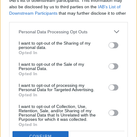
IAB’s list of downstream participants. This information may
also be disclosed by us to third parties on the
IAB’s List of
Downstream Participants
that may further disclose it to other
third parties.
Τόλης Λελεκίδης
Personal Data Processing Opt Outs
I want to opt-out of the Sharing of my
personal data.
Opted In
I want to opt-out of the Sale of my
Personal Data.
Opted In
I want to opt-out of processing my
Personal Data for Targeted Advertising.
Opted In
Το άρθρο δεν έχει ακόμα βαθμολογηθεί.
I want to opt-out of Collection, Use,
Retention, Sale, and/or Sharing of my
Βαθμολογήστε αυτό το άρθρο:
Personal Data that Is Unrelated with the
★
★
★
★
★
Purposes for which it was collected.
Opted In
CONFIRM